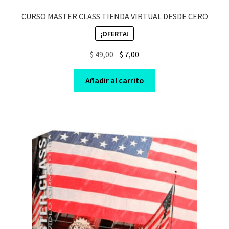
CURSO MASTER CLASS TIENDA VIRTUAL DESDE CERO
¡OFERTA!
Original
Current
$
49,00
$
7,00
price
price
was:
is:
Añadir al carrito
$ 49,00.
$ 7,00.