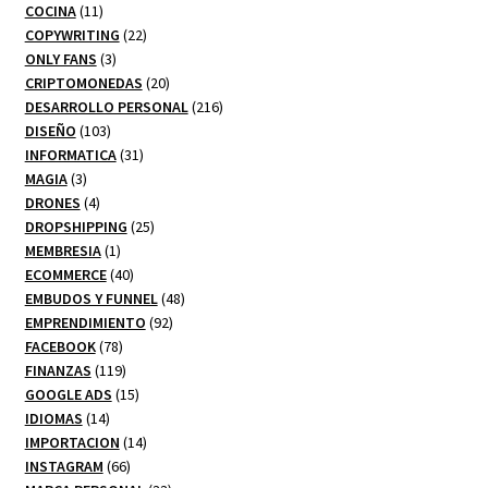
11
productos
COCINA
11
productos
22
COPYWRITING
22
3
productos
ONLY FANS
3
productos
20
CRIPTOMONEDAS
20
productos
216
DESARROLLO PERSONAL
216
103
productos
DISEÑO
103
productos
31
INFORMATICA
31
3
productos
MAGIA
3
productos
4
DRONES
4
productos
25
DROPSHIPPING
25
1
productos
MEMBRESIA
1
producto
40
ECOMMERCE
40
productos
48
EMBUDOS Y FUNNEL
48
92
productos
EMPRENDIMIENTO
92
78
productos
FACEBOOK
78
productos
119
FINANZAS
119
productos
15
GOOGLE ADS
15
14
productos
IDIOMAS
14
productos
14
IMPORTACION
14
66
productos
INSTAGRAM
66