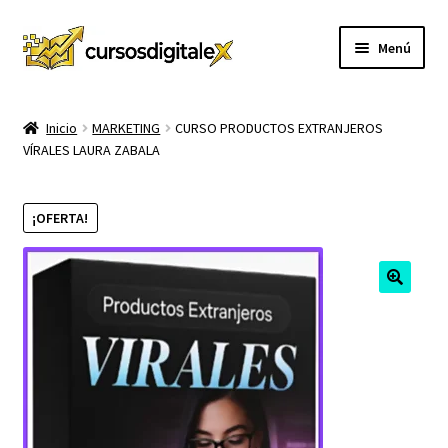
Ir
Ir
Menú
a
al
la
contenido
INICIO
navegación
Inicio
MARKETING
CURSO PRODUCTOS EXTRANJEROS
VÍRALES LAURA ZABALA
TIENDA
Expandi
CURSOS
¡OFERTA!
el
menú
MEMBRESIA
hijo
MI CUENTA
CARRITO
CONTACTO