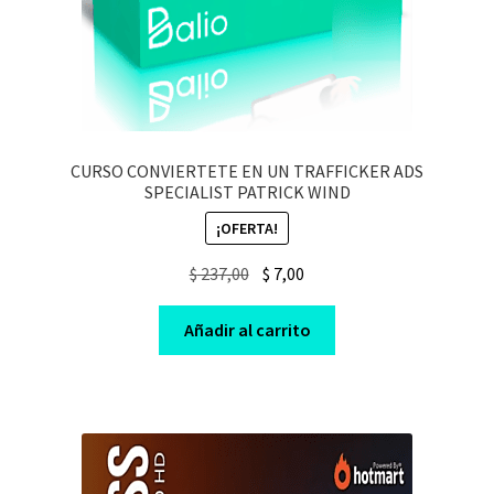
CURSO CONVIERTETE EN UN TRAFFICKER ADS
SPECIALIST PATRICK WIND
¡OFERTA!
Original
Current
$
237,00
$
7,00
price
price
was:
is:
Añadir al carrito
$ 237,00.
$ 7,00.