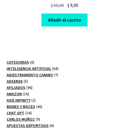
Original
Current
$
50,00
$
9,00
price
price
was:
is:
Añadir al carrito
$ 50,00.
$ 9,00.
0
CATEGORIAS
0
productos
64
INTELIGENCIA ARTIFICIAL
64
7
productos
ADIESTRAMIENTO CANINO
7
5
productos
ADSENSE
5
productos
96
AFILIADOS
96
16
productos
AMAZON
16
productos
2
AXIE INFINITY
2
productos
46
BIENES Y RAICES
46
24
productos
CHAT GPT
24
productos
9
CARLOS MUÑOZ
9
productos
6
APUESTAS DEPORTIVAS
6