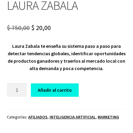
LAURA ZABALA
Original
Current
$
750,00
$
20,00
price
price
Laura Zabala te enseña su sistema paso a paso para
was:
is:
detectar tendencias globales, identificar oportunidades
$ 750,00.
$ 20,00.
de productos ganadores y traerlos al mercado local con
alta demanda y poca competencia.
CURSO
Añadir al carrito
PRODUCTOS
EXTRANJEROS
VÍRALES
LAURA
Categorías:
AFILIADOS
,
INTELIGENCIA ARTIFICIAL
,
MARKETING
ZABALA
cantidad