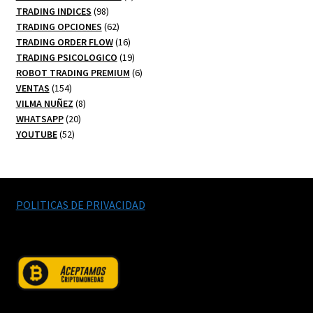
98
productos
TRADING INDICES
98
productos
62
TRADING OPCIONES
62
productos
16
TRADING ORDER FLOW
16
productos
19
TRADING PSICOLOGICO
19
productos
6
ROBOT TRADING PREMIUM
6
154
productos
VENTAS
154
productos
8
VILMA NUÑEZ
8
20
productos
WHATSAPP
20
52
productos
YOUTUBE
52
productos
POLITICAS DE PRIVACIDAD