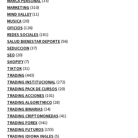
productos
33
MARCA PERSONAL
33
310
productos
MARKETING
310
productos
11
MIND VALLEY
11
20
productos
MUSICA
20
productos
126
OFICIOS
126
productos
181
REDES SOCIALES
181
productos
56
SALUD BIENESTAR DEPORTE
56
37
productos
SEDUCCION
37
20
productos
SEO
20
productos
7
SHOPIFY
7
productos
31
TIKTOK
31
productos
443
TRADING
443
productos
272
TRADING INSTITUCIONAL
272
20
productos
TRADING PACK DE CURSOS
20
101
productos
TRADING ACCIONES
101
productos
28
TRADING ALGORITMICO
28
24
productos
TRADING BINARIAS
24
productos
41
TRADING CRIPTOMONEDAS
41
341
productos
TRADING FOREX
341
productos
155
TRADING FUTUROS
155
productos
5
TRADING IDIOMA INGLES
5