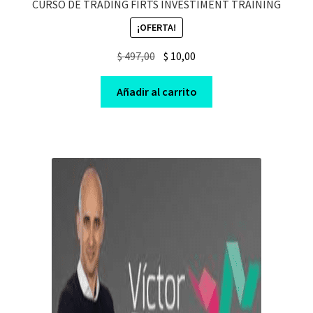
CURSO DE TRADING FIRTS INVESTIMENT TRAINING
¡OFERTA!
Original
Current
$
497,00
$
10,00
price
price
was:
is:
Añadir al carrito
$ 497,00.
$ 10,00.