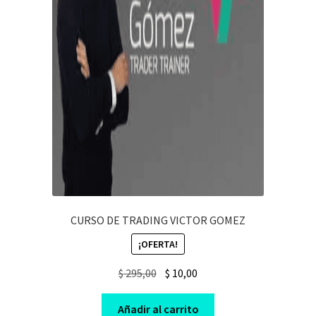
CURSO DE TRADING VICTOR GOMEZ
¡OFERTA!
Original
Current
$
295,00
$
10,00
price
price
was:
is:
Añadir al carrito