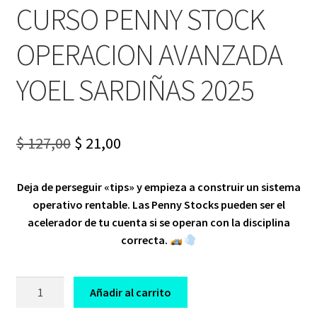
CURSO PENNY STOCK
OPERACION AVANZADA
YOEL SARDIÑAS 2025
Original
Current
$
127,00
$
21,00
price
price
Deja de perseguir «tips» y empieza a construir un
sistema
was:
is:
operativo rentable
. Las Penny Stocks pueden ser el
$ 127,00.
$ 21,00.
acelerador de tu cuenta si se operan con la disciplina
correcta.
CURSO
Añadir al carrito
PENNY