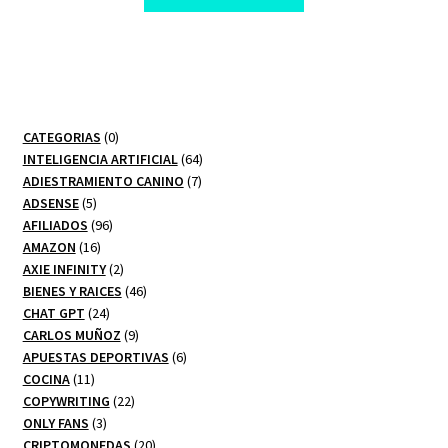
$ 295,00.
$ 10,00.
0
CATEGORIAS
0
productos
64
INTELIGENCIA ARTIFICIAL
64
7
productos
ADIESTRAMIENTO CANINO
7
5
productos
ADSENSE
5
productos
96
AFILIADOS
96
16
productos
AMAZON
16
productos
2
AXIE INFINITY
2
productos
46
BIENES Y RAICES
46
24
productos
CHAT GPT
24
productos
9
CARLOS MUÑOZ
9
productos
6
APUESTAS DEPORTIVAS
6
11
productos
COCINA
11
productos
22
COPYWRITING
22
3
productos
ONLY FANS
3
productos
20
CRIPTOMONEDAS
20