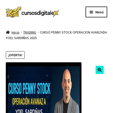
Ir
Ir
Menú
a
al
la
contenido
INICIO
navegación
Inicio
TRADING
CURSO PENNY STOCK OPERACION AVANZADA
YOEL SARDIÑAS 2025
TIENDA
Expandi
CURSOS
¡OFERTA!
el
menú
MEMBRESIA
hijo
MI CUENTA
CARRITO
CONTACTO