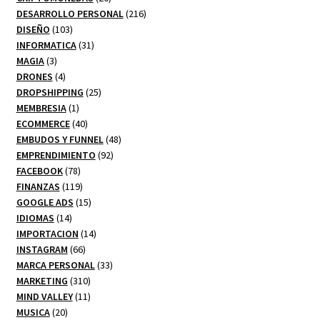
productos
216
DESARROLLO PERSONAL
216
103
productos
DISEÑO
103
productos
31
INFORMATICA
31
3
productos
MAGIA
3
productos
4
DRONES
4
productos
25
DROPSHIPPING
25
1
productos
MEMBRESIA
1
producto
40
ECOMMERCE
40
productos
48
EMBUDOS Y FUNNEL
48
92
productos
EMPRENDIMIENTO
92
78
productos
FACEBOOK
78
productos
119
FINANZAS
119
productos
15
GOOGLE ADS
15
14
productos
IDIOMAS
14
productos
14
IMPORTACION
14
66
productos
INSTAGRAM
66
productos
33
MARCA PERSONAL
33
310
productos
MARKETING
310
productos
11
MIND VALLEY
11
20
productos
MUSICA
20