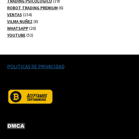
productos
19
TRADING PSICOLOGICO
19
productos
6
ROBOT TRADING PREMIUM
6
154
productos
VENTAS
154
productos
8
VILMA NUÑEZ
8
20
productos
WHATSAPP
20
52
productos
YOUTUBE
52
productos
POLITICAS DE PRIVACIDAD