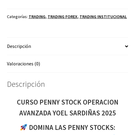
STOCK
OPERACION
AVANZADA
Categorías:
TRADING
,
TRADING FOREX
,
TRADING INSTITUCIONAL
YOEL
SARDIÑAS
2025
Descripción
cantidad
Valoraciones (0)
Descripción
CURSO PENNY STOCK OPERACION
AVANZADA YOEL SARDIÑAS 2025
DOMINA LAS PENNY STOCKS: