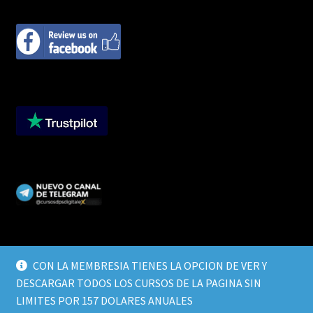
CON LA MEMBRESIA TIENES LA OPCION DE VER Y
DESCARGAR TODOS LOS CURSOS DE LA PAGINA SIN
© CURSOS DIGITALEX 2026
LIMITES POR 157 DOLARES ANUALES
TERMINOS Y CONDICIONES
Built with WooCommerce
.