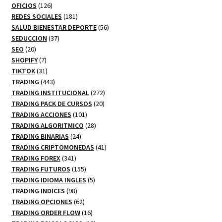
productos
126
OFICIOS
126
productos
181
REDES SOCIALES
181
productos
56
SALUD BIENESTAR DEPORTE
56
37
productos
SEDUCCION
37
20
productos
SEO
20
productos
7
SHOPIFY
7
productos
31
TIKTOK
31
productos
443
TRADING
443
productos
272
TRADING INSTITUCIONAL
272
20
productos
TRADING PACK DE CURSOS
20
101
productos
TRADING ACCIONES
101
productos
28
TRADING ALGORITMICO
28
24
productos
TRADING BINARIAS
24
productos
41
TRADING CRIPTOMONEDAS
41
341
productos
TRADING FOREX
341
productos
155
TRADING FUTUROS
155
productos
5
TRADING IDIOMA INGLES
5
98
productos
TRADING INDICES
98
productos
62
TRADING OPCIONES
62
productos
16
TRADING ORDER FLOW
16