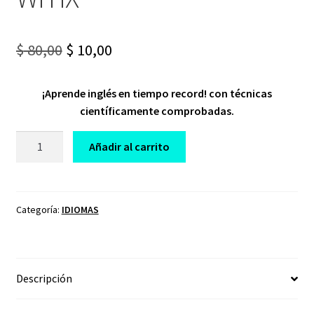
Original
Current
$
80,00
$
10,00
price
price
¡Aprende inglés en tiempo record! con técnicas
was:
is:
científicamente comprobadas.
$ 80,00.
$ 10,00.
CURSO
Añadir al carrito
NEUROAPRENDIZAJE
WITIX
cantidad
Categoría:
IDIOMAS
Descripción