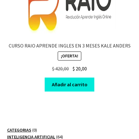
CURSO RAIO APRENDE INGLES EN 3 MESES KALE ANDERS
¡OFERTA!
Original
Current
$
420,00
$
20,00
price
price
was:
is:
Añadir al carrito
$ 420,00.
$ 20,00.
0
CATEGORIAS
0
productos
64
INTELIGENCIA ARTIFICIAL
64