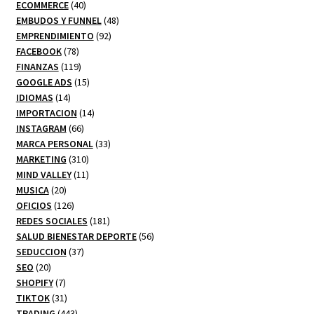
producto
40
ECOMMERCE
40
productos
48
EMBUDOS Y FUNNEL
48
92
productos
EMPRENDIMIENTO
92
78
productos
FACEBOOK
78
productos
119
FINANZAS
119
productos
15
GOOGLE ADS
15
14
productos
IDIOMAS
14
productos
14
IMPORTACION
14
66
productos
INSTAGRAM
66
productos
33
MARCA PERSONAL
33
310
productos
MARKETING
310
productos
11
MIND VALLEY
11
20
productos
MUSICA
20
productos
126
OFICIOS
126
productos
181
REDES SOCIALES
181
productos
56
SALUD BIENESTAR DEPORTE
56
37
productos
SEDUCCION
37
20
productos
SEO
20
productos
7
SHOPIFY
7
productos
31
TIKTOK
31
productos
443
TRADING
443