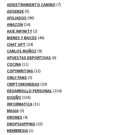
7
productos
ADIESTRAMIENTO CANINO
7
5
productos
ADSENSE
5
productos
96
AFILIADOS
96
16
productos
AMAZON
16
productos
2
AXIE INFINITY
2
productos
46
BIENES Y RAICES
46
24
productos
CHAT GPT
24
productos
9
CARLOS MUÑOZ
9
productos
6
APUESTAS DEPORTIVAS
6
11
productos
COCINA
11
productos
22
COPYWRITING
22
3
productos
ONLY FANS
3
productos
20
CRIPTOMONEDAS
20
productos
216
DESARROLLO PERSONAL
216
103
productos
DISEÑO
103
productos
31
INFORMATICA
31
3
productos
MAGIA
3
productos
4
DRONES
4
productos
25
DROPSHIPPING
25
1
productos
MEMBRESIA
1