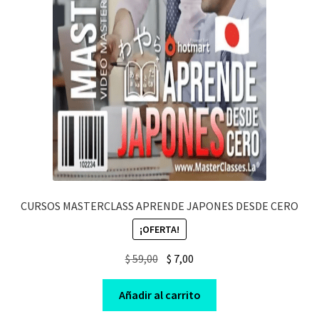
CURSOS MASTERCLASS APRENDE JAPONES DESDE CERO
¡OFERTA!
Original
Current
$
59,00
$
7,00
price
price
was:
is:
Añadir al carrito
$ 59,00.
$ 7,00.