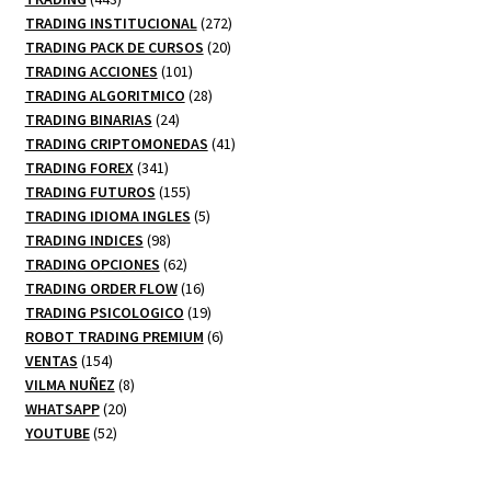
productos
272
TRADING INSTITUCIONAL
272
20
productos
TRADING PACK DE CURSOS
20
101
productos
TRADING ACCIONES
101
productos
28
TRADING ALGORITMICO
28
24
productos
TRADING BINARIAS
24
productos
41
TRADING CRIPTOMONEDAS
41
341
productos
TRADING FOREX
341
productos
155
TRADING FUTUROS
155
productos
5
TRADING IDIOMA INGLES
5
98
productos
TRADING INDICES
98
productos
62
TRADING OPCIONES
62
productos
16
TRADING ORDER FLOW
16
productos
19
TRADING PSICOLOGICO
19
productos
6
ROBOT TRADING PREMIUM
6
154
productos
VENTAS
154
productos
8
VILMA NUÑEZ
8
20
productos
WHATSAPP
20
52
productos
YOUTUBE
52
productos