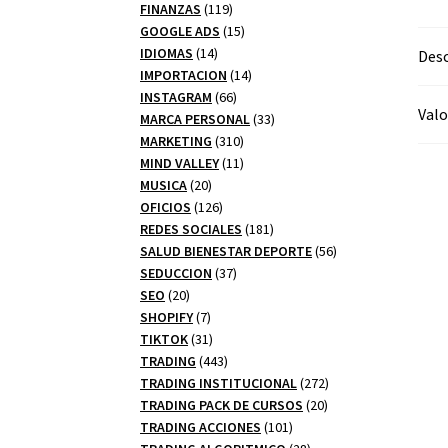
productos
119
FINANZAS
119
productos
15
GOOGLE ADS
15
14
productos
IDIOMAS
14
Desc
productos
14
IMPORTACION
14
66
productos
INSTAGRAM
66
Valo
productos
33
MARCA PERSONAL
33
310
productos
MARKETING
310
productos
11
MIND VALLEY
11
20
productos
MUSICA
20
productos
126
OFICIOS
126
productos
181
REDES SOCIALES
181
productos
56
SALUD BIENESTAR DEPORTE
56
37
productos
SEDUCCION
37
20
productos
SEO
20
productos
7
SHOPIFY
7
productos
31
TIKTOK
31
productos
443
TRADING
443
productos
272
TRADING INSTITUCIONAL
272
20
productos
TRADING PACK DE CURSOS
20
101
productos
TRADING ACCIONES
101
productos
28