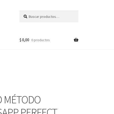
Buscar
Buscar
por:
$
0,00
0 productos
O MÉTODO
APP PERFECT