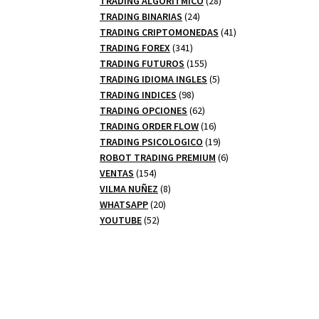
TRADING ALGORITMICO
28
24
productos
TRADING BINARIAS
24
productos
41
TRADING CRIPTOMONEDAS
41
341
productos
TRADING FOREX
341
productos
155
TRADING FUTUROS
155
productos
5
TRADING IDIOMA INGLES
5
98
productos
TRADING INDICES
98
productos
62
TRADING OPCIONES
62
productos
16
TRADING ORDER FLOW
16
productos
19
TRADING PSICOLOGICO
19
productos
6
ROBOT TRADING PREMIUM
6
154
productos
VENTAS
154
productos
8
VILMA NUÑEZ
8
20
productos
WHATSAPP
20
52
productos
YOUTUBE
52
productos