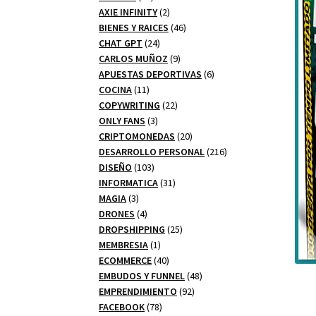
productos
2
AXIE INFINITY
2
productos
46
BIENES Y RAICES
46
24
productos
CHAT GPT
24
productos
9
CARLOS MUÑOZ
9
productos
6
APUESTAS DEPORTIVAS
6
11
productos
COCINA
11
productos
22
COPYWRITING
22
3
productos
ONLY FANS
3
productos
20
CRIPTOMONEDAS
20
productos
216
DESARROLLO PERSONAL
216
103
productos
DISEÑO
103
productos
31
INFORMATICA
31
3
productos
MAGIA
3
productos
4
DRONES
4
productos
25
DROPSHIPPING
25
1
productos
MEMBRESIA
1
producto
40
ECOMMERCE
40
productos
48
EMBUDOS Y FUNNEL
48
92
productos
EMPRENDIMIENTO
92
78
productos
FACEBOOK
78