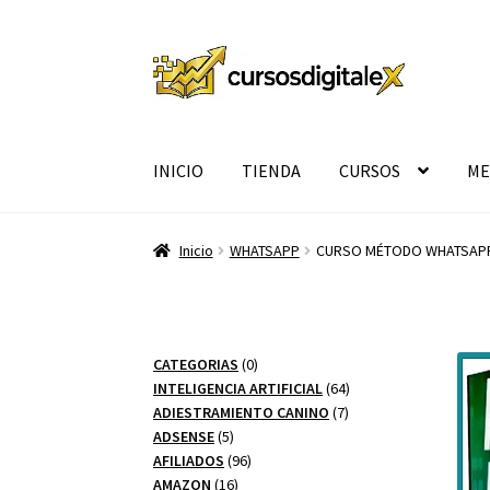
Ir
Ir
a
al
la
contenido
navegación
INICIO
TIENDA
CURSOS
ME
Inicio
WHATSAPP
CURSO MÉTODO WHATSAPP
0
CATEGORIAS
0
productos
64
INTELIGENCIA ARTIFICIAL
64
7
productos
ADIESTRAMIENTO CANINO
7
5
productos
ADSENSE
5
productos
96
AFILIADOS
96
16
productos
AMAZON
16