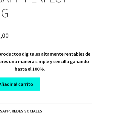
NG
ginal
Current
,00
ce
price
roductos digitales altamente rentables de
:
is:
res una manera simple y sencilla ganando
,00.
$ 10,00.
hasta el 100%.
Añadir al carrito
SAPP
,
REDES SOCIALES