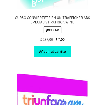
CURSO CONVIERTETE EN UN TRAFFICKER ADS
SPECIALIST PATRICK WIND
¡OFERTA!
Original
Current
$
237,00
$
7,00
price
price
was:
is:
Añadir al carrito
$ 237,00.
$ 7,00.