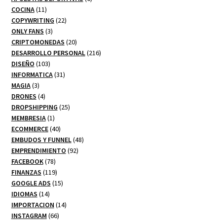
11
productos
COCINA
11
productos
22
COPYWRITING
22
3
productos
ONLY FANS
3
productos
20
CRIPTOMONEDAS
20
productos
216
DESARROLLO PERSONAL
216
103
productos
DISEÑO
103
productos
31
INFORMATICA
31
3
productos
MAGIA
3
productos
4
DRONES
4
productos
25
DROPSHIPPING
25
1
productos
MEMBRESIA
1
producto
40
ECOMMERCE
40
productos
48
EMBUDOS Y FUNNEL
48
92
productos
EMPRENDIMIENTO
92
78
productos
FACEBOOK
78
productos
119
FINANZAS
119
productos
15
GOOGLE ADS
15
14
productos
IDIOMAS
14
productos
14
IMPORTACION
14
66
productos
INSTAGRAM
66