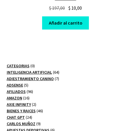
Original
Current
$
197,00
$
10,00
price
price
was:
is:
Añadir al carrito
$ 197,00.
$ 10,00.
0
CATEGORIAS
0
productos
64
INTELIGENCIA ARTIFICIAL
64
7
productos
ADIESTRAMIENTO CANINO
7
5
productos
ADSENSE
5
productos
96
AFILIADOS
96
16
productos
AMAZON
16
productos
2
AXIE INFINITY
2
productos
46
BIENES Y RAICES
46
24
productos
CHAT GPT
24
productos
9
CARLOS MUÑOZ
9
productos
6
APUESTAS DEPORTIVAS
6