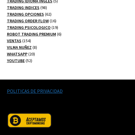
productos
5
TRADING IDIOMA INGLES
5
98
productos
TRADING INDICES
98
productos
62
TRADING OPCIONES
62
productos
16
TRADING ORDER FLOW
16
productos
19
TRADING PSICOLOGICO
19
productos
6
ROBOT TRADING PREMIUM
6
154
productos
VENTAS
154
productos
8
VILMA NUÑEZ
8
20
productos
WHATSAPP
20
52
productos
YOUTUBE
52
productos
POLITICAS DE PRIVACIDAD