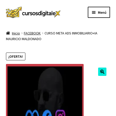
Ir
Ir
Menú
a
al
la
contenido
INICIO
navegación
Inicio
FACEBOOK
CURSO META ADS INMOBILIARIO+IA
MAURICIO MALDONADO
TIENDA
Expandi
CURSOS
¡OFERTA!
el
menú
MEMBRESIA
hijo
MI CUENTA
CARRITO
CONTACTO