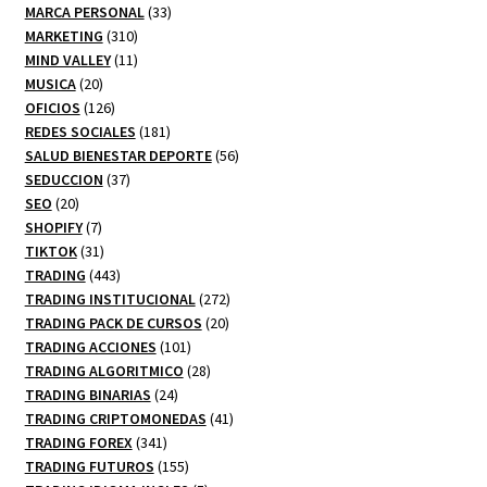
productos
33
MARCA PERSONAL
33
310
productos
MARKETING
310
productos
11
MIND VALLEY
11
20
productos
MUSICA
20
productos
126
OFICIOS
126
productos
181
REDES SOCIALES
181
productos
56
SALUD BIENESTAR DEPORTE
56
37
productos
SEDUCCION
37
20
productos
SEO
20
productos
7
SHOPIFY
7
productos
31
TIKTOK
31
productos
443
TRADING
443
productos
272
TRADING INSTITUCIONAL
272
20
productos
TRADING PACK DE CURSOS
20
101
productos
TRADING ACCIONES
101
productos
28
TRADING ALGORITMICO
28
24
productos
TRADING BINARIAS
24
productos
41
TRADING CRIPTOMONEDAS
41
341
productos
TRADING FOREX
341
productos
155
TRADING FUTUROS
155