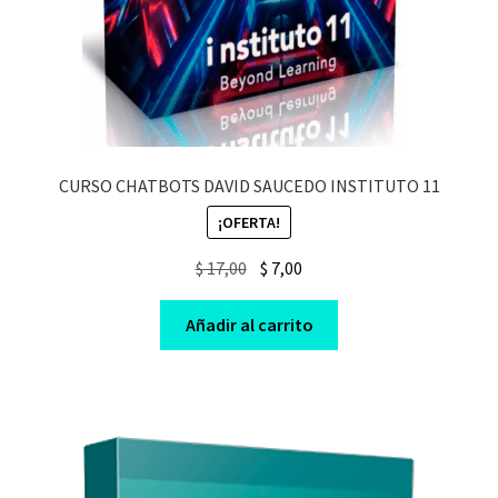
CURSO CHATBOTS DAVID SAUCEDO INSTITUTO 11
¡OFERTA!
Original
Current
$
17,00
$
7,00
price
price
was:
is:
Añadir al carrito
$ 17,00.
$ 7,00.