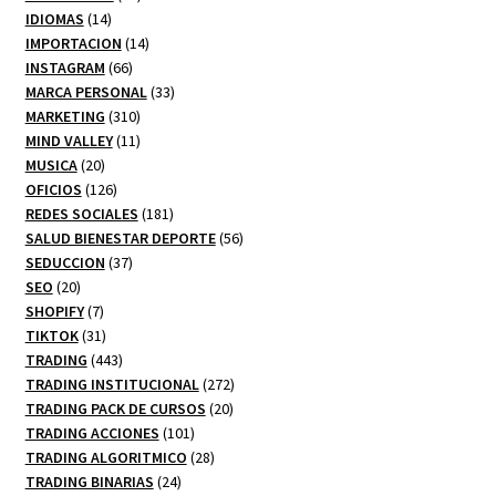
14
productos
IDIOMAS
14
productos
14
IMPORTACION
14
66
productos
INSTAGRAM
66
productos
33
MARCA PERSONAL
33
310
productos
MARKETING
310
productos
11
MIND VALLEY
11
20
productos
MUSICA
20
productos
126
OFICIOS
126
productos
181
REDES SOCIALES
181
productos
56
SALUD BIENESTAR DEPORTE
56
37
productos
SEDUCCION
37
20
productos
SEO
20
productos
7
SHOPIFY
7
productos
31
TIKTOK
31
productos
443
TRADING
443
productos
272
TRADING INSTITUCIONAL
272
20
productos
TRADING PACK DE CURSOS
20
101
productos
TRADING ACCIONES
101
productos
28
TRADING ALGORITMICO
28
24
productos
TRADING BINARIAS
24