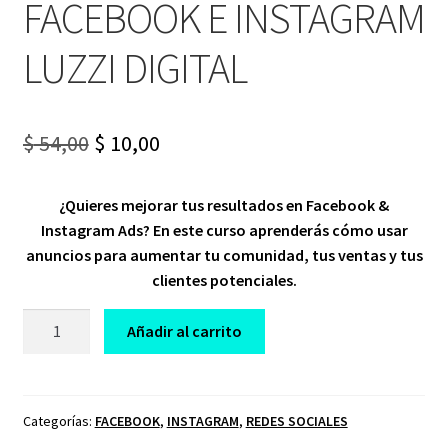
FACEBOOK E INSTAGRAM
LUZZI DIGITAL
Original
Current
$
54,00
$
10,00
price
price
¿Quieres mejorar tus resultados en Facebook &
was:
is:
Instagram Ads? En este curso aprenderás cómo usar
$ 54,00.
$ 10,00.
anuncios para aumentar tu comunidad, tus ventas y tus
clientes potenciales.
CURSO
Añadir al carrito
META
ADS
ANUNCIOS
EN
Categorías:
FACEBOOK
,
INSTAGRAM
,
REDES SOCIALES
FACEBOOK