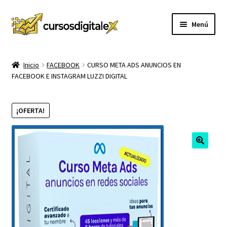
Ir
Ir
Menú
a
al
la
contenido
INICIO
navegación
Inicio
FACEBOOK
CURSO META ADS ANUNCIOS EN
FACEBOOK E INSTAGRAM LUZZI DIGITAL
TIENDA
Expandi
CURSOS
¡OFERTA!
el
menú
MEMBRESIA
hijo
MI CUENTA
CARRITO
CONTACTO