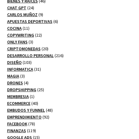
productos
46
BIENES Y RAICES
46
24
productos
CHAT GPT
24
productos
9
CARLOS MUÑOZ
9
productos
6
APUESTAS DEPORTIVAS
6
11
productos
COCINA
11
productos
22
COPYWRITING
22
3
productos
ONLY FANS
3
productos
20
CRIPTOMONEDAS
20
productos
216
DESARROLLO PERSONAL
216
103
productos
DISEÑO
103
productos
31
INFORMATICA
31
3
productos
MAGIA
3
productos
4
DRONES
4
productos
25
DROPSHIPPING
25
1
productos
MEMBRESIA
1
producto
40
ECOMMERCE
40
productos
48
EMBUDOS Y FUNNEL
48
92
productos
EMPRENDIMIENTO
92
78
productos
FACEBOOK
78
productos
119
FINANZAS
119
productos
15
GOOGLE ADS
15