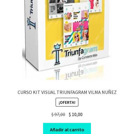
CURSO KIT VISUAL TRIUNFAGRAM VILMA NUÑEZ
¡OFERTA!
Original
Current
$
97,00
$
10,00
price
price
was:
is:
Añadir al carrito