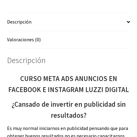
E
INSTAGRAM
Descripción
LUZZI
DIGITAL
cantidad
Valoraciones (0)
Descripción
CURSO META ADS ANUNCIOS EN
FACEBOOK E INSTAGRAM LUZZI DIGITAL
¿Cansado de invertir en publicidad sin
resultados?
Es muy normal iniciarnos en publicidad pensando que para
obtener buenos resultados no es necesario capacitarnos.