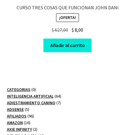
CURSO TRES COSAS QUE FUNCIONAN JOHN DANI
¡OFERTA!
Original
Current
$
627,00
$
8,00
price
price
was:
is:
Añadir al carrito
$ 627,00.
$ 8,00.
0
CATEGORIAS
0
productos
64
INTELIGENCIA ARTIFICIAL
64
7
productos
ADIESTRAMIENTO CANINO
7
5
productos
ADSENSE
5
productos
96
AFILIADOS
96
16
productos
AMAZON
16
productos
2
AXIE INFINITY
2