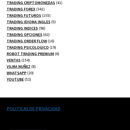
productos
41
TRADING CRIPTOMONEDAS
41
341
productos
TRADING FOREX
341
productos
155
TRADING FUTUROS
155
productos
5
TRADING IDIOMA INGLES
5
98
productos
TRADING INDICES
98
productos
62
TRADING OPCIONES
62
productos
16
TRADING ORDER FLOW
16
productos
19
TRADING PSICOLOGICO
19
productos
6
ROBOT TRADING PREMIUM
6
154
productos
VENTAS
154
productos
8
VILMA NUÑEZ
8
20
productos
WHATSAPP
20
52
productos
YOUTUBE
52
productos
POLITICAS DE PRIVACIDAD