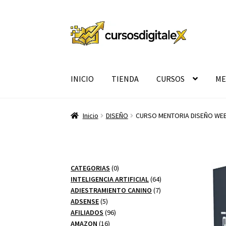
Ir
Ir
a
al
la
contenido
navegación
INICIO
TIENDA
CURSOS
ME
Inicio
DISEÑO
CURSO MENTORIA DISEÑO WE
0
CATEGORIAS
0
productos
64
INTELIGENCIA ARTIFICIAL
64
7
productos
ADIESTRAMIENTO CANINO
7
5
productos
ADSENSE
5
productos
96
AFILIADOS
96
16
productos
AMAZON
16