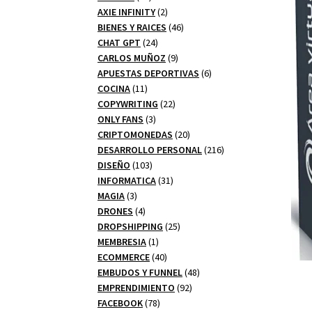
productos
2
AXIE INFINITY
2
productos
46
BIENES Y RAICES
46
24
productos
CHAT GPT
24
productos
9
CARLOS MUÑOZ
9
productos
6
APUESTAS DEPORTIVAS
6
11
productos
COCINA
11
productos
22
COPYWRITING
22
3
productos
ONLY FANS
3
productos
20
CRIPTOMONEDAS
20
productos
216
DESARROLLO PERSONAL
216
103
productos
DISEÑO
103
productos
31
INFORMATICA
31
3
productos
MAGIA
3
productos
4
DRONES
4
productos
25
DROPSHIPPING
25
1
productos
MEMBRESIA
1
producto
40
ECOMMERCE
40
productos
48
EMBUDOS Y FUNNEL
48
92
productos
EMPRENDIMIENTO
92
78
productos
FACEBOOK
78