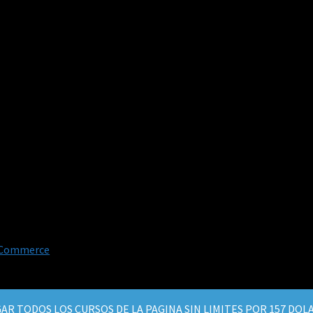
oCommerce
.
AR TODOS LOS CURSOS DE LA PAGINA SIN LIMITES POR 157 DO