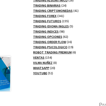
TRADING ALGORITMICO
28
24
productos
TRADING BINARIAS
24
productos
41
TRADING CRIPTOMONEDAS
41
341
productos
TRADING FOREX
341
productos
155
TRADING FUTUROS
155
productos
5
TRADING IDIOMA INGLES
5
98
productos
TRADING INDICES
98
productos
62
TRADING OPCIONES
62
productos
16
TRADING ORDER FLOW
16
productos
19
TRADING PSICOLOGICO
19
productos
6
ROBOT TRADING PREMIUM
6
154
productos
VENTAS
154
productos
8
VILMA NUÑEZ
8
20
productos
WHATSAPP
20
52
productos
YOUTUBE
52
productos
Pr