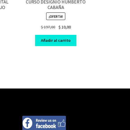
ITAL
CURSO DESIGNIO HUMBERTO
GUO
CABAÑA
¡OFERTA!
nt
Original
Current
$
197,00
$
10,00
price
price
was:
is:
Añadir al carrito
0.
$ 197,00.
$ 10,00.