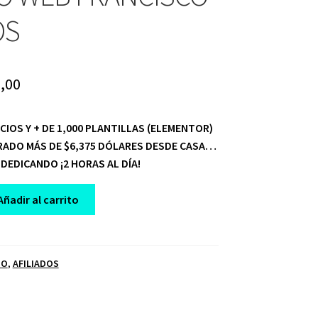
OS
ginal
Current
,00
ce
price
IOS Y + DE 1,000 PLANTILLAS (ELEMENTOR)
:
is:
RADO MÁS DE $6,375 DÓLARES DESDE CASA…
,00.
$ 10,00.
DEDICANDO ¡2 HORAS AL DÍA!
Añadir al carrito
ÑO
,
AFILIADOS