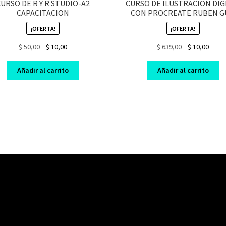
URSO DE R Y R STUDIO-A2
CURSO DE ILUSTRACION DIG
CAPACITACION
CON PROCREATE RUBEN 
¡OFERTA!
¡OFERTA!
Original
Current
Original
Curre
$
50,00
$
10,00
$
639,00
$
10,00
price
price
price
price
was:
is:
was:
is:
Añadir al carrito
Añadir al carrito
$ 50,00.
$ 10,00.
$ 639,00.
$ 10,0