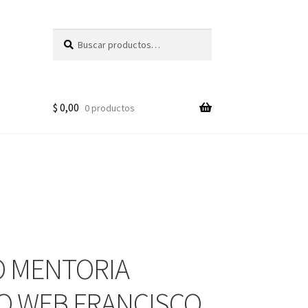
Buscar
Buscar
por:
$
0,00
0 productos
 MENTORIA
O WEB FRANCISCO