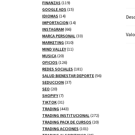
productos
119
FINANZAS
119
productos
15
GOOGLE ADS
15
14
productos
IDIOMAS
14
Desc
productos
14
IMPORTACION
14
66
productos
INSTAGRAM
66
Valo
productos
33
MARCA PERSONAL
33
310
productos
MARKETING
310
productos
11
MIND VALLEY
11
20
productos
MUSICA
20
productos
126
OFICIOS
126
productos
181
REDES SOCIALES
181
productos
56
SALUD BIENESTAR DEPORTE
56
37
productos
SEDUCCION
37
20
productos
SEO
20
productos
7
SHOPIFY
7
productos
31
TIKTOK
31
productos
443
TRADING
443
productos
272
TRADING INSTITUCIONAL
272
20
productos
TRADING PACK DE CURSOS
20
101
productos
TRADING ACCIONES
101
productos
28