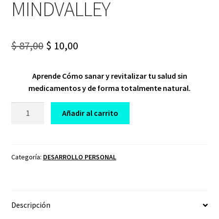
MINDVALLEY
Original
Current
$
87,00
$
10,00
price
price
Aprende Cómo sanar y revitalizar tu salud sin
was:
is:
medicamentos y de forma totalmente natural.
$ 87,00.
$ 10,00.
CURSO
Añadir al carrito
MEDICINA
ENERGÉTICA
MINDVALLEY
cantidad
Categoría:
DESARROLLO PERSONAL
Descripción