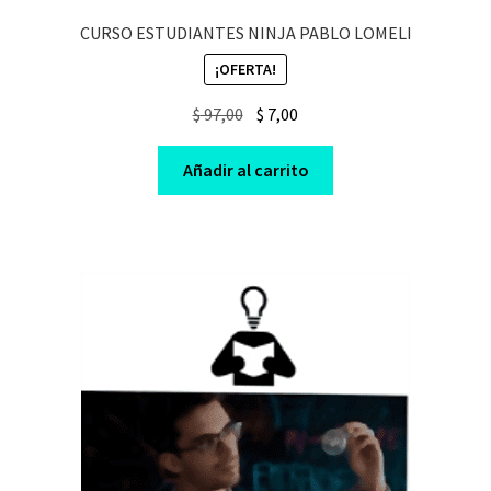
CURSO ESTUDIANTES NINJA PABLO LOMELI
¡OFERTA!
Original
Current
$
97,00
$
7,00
price
price
was:
is:
Añadir al carrito
$ 97,00.
$ 7,00.