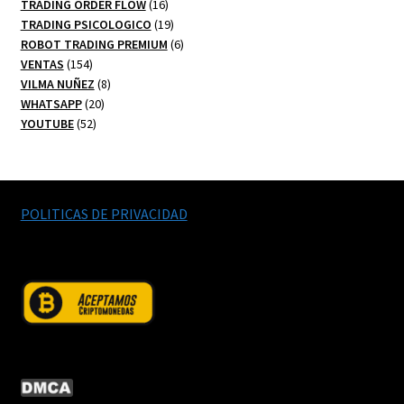
productos
16
TRADING ORDER FLOW
16
productos
19
TRADING PSICOLOGICO
19
productos
6
ROBOT TRADING PREMIUM
6
154
productos
VENTAS
154
productos
8
VILMA NUÑEZ
8
20
productos
WHATSAPP
20
52
productos
YOUTUBE
52
productos
POLITICAS DE PRIVACIDAD