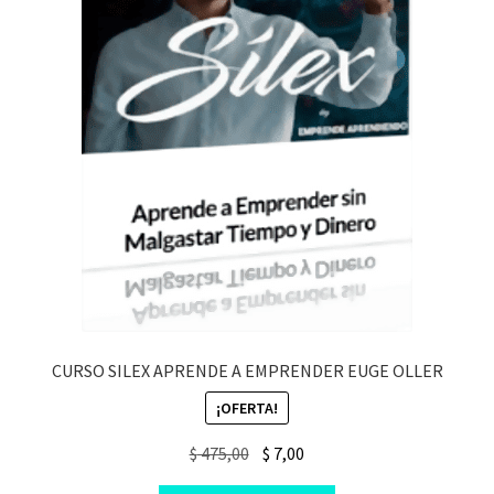
CURSO SILEX APRENDE A EMPRENDER EUGE OLLER
¡OFERTA!
Original
Current
$
475,00
$
7,00
price
price