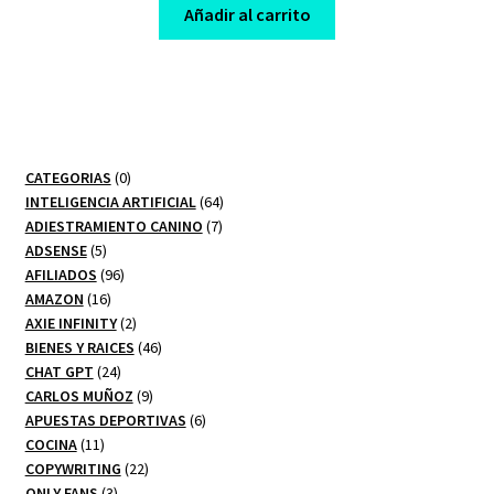
was:
is:
Añadir al carrito
$ 475,00.
$ 7,00.
0
CATEGORIAS
0
productos
64
INTELIGENCIA ARTIFICIAL
64
7
productos
ADIESTRAMIENTO CANINO
7
5
productos
ADSENSE
5
productos
96
AFILIADOS
96
16
productos
AMAZON
16
productos
2
AXIE INFINITY
2
productos
46
BIENES Y RAICES
46
24
productos
CHAT GPT
24
productos
9
CARLOS MUÑOZ
9
productos
6
APUESTAS DEPORTIVAS
6
11
productos
COCINA
11
productos
22
COPYWRITING
22
3
productos
ONLY FANS
3