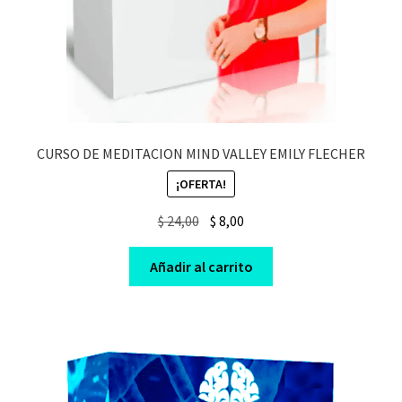
CURSO DE MEDITACION MIND VALLEY EMILY FLECHER
¡OFERTA!
Original
Current
$
24,00
$
8,00
price
price
was:
is:
Añadir al carrito
$ 24,00.
$ 8,00.