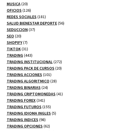
20
productos
MUSICA
20
productos
126
OFICIOS
126
productos
181
REDES SOCIALES
181
productos
56
SALUD BIENESTAR DEPORTE
56
37
productos
SEDUCCION
37
20
productos
SEO
20
productos
7
SHOPIFY
7
productos
31
TIKTOK
31
productos
443
TRADING
443
productos
272
TRADING INSTITUCIONAL
272
20
productos
TRADING PACK DE CURSOS
20
101
productos
TRADING ACCIONES
101
productos
28
TRADING ALGORITMICO
28
24
productos
TRADING BINARIAS
24
productos
41
TRADING CRIPTOMONEDAS
41
341
productos
TRADING FOREX
341
productos
155
TRADING FUTUROS
155
productos
5
TRADING IDIOMA INGLES
5
98
productos
TRADING INDICES
98
productos
62
TRADING OPCIONES
62