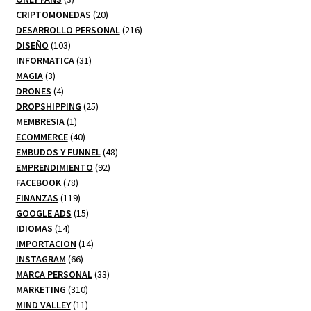
productos
20
CRIPTOMONEDAS
20
productos
216
DESARROLLO PERSONAL
216
103
productos
DISEÑO
103
productos
31
INFORMATICA
31
3
productos
MAGIA
3
productos
4
DRONES
4
productos
25
DROPSHIPPING
25
1
productos
MEMBRESIA
1
producto
40
ECOMMERCE
40
productos
48
EMBUDOS Y FUNNEL
48
92
productos
EMPRENDIMIENTO
92
78
productos
FACEBOOK
78
productos
119
FINANZAS
119
productos
15
GOOGLE ADS
15
14
productos
IDIOMAS
14
productos
14
IMPORTACION
14
66
productos
INSTAGRAM
66
productos
33
MARCA PERSONAL
33
310
productos
MARKETING
310
productos
11
MIND VALLEY
11