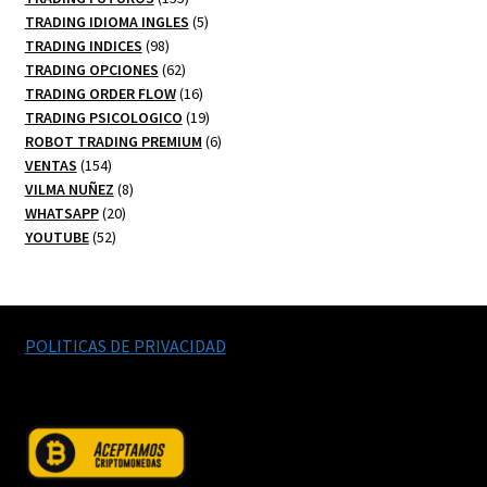
productos
5
TRADING IDIOMA INGLES
5
98
productos
TRADING INDICES
98
productos
62
TRADING OPCIONES
62
productos
16
TRADING ORDER FLOW
16
productos
19
TRADING PSICOLOGICO
19
productos
6
ROBOT TRADING PREMIUM
6
154
productos
VENTAS
154
productos
8
VILMA NUÑEZ
8
20
productos
WHATSAPP
20
52
productos
YOUTUBE
52
productos
POLITICAS DE PRIVACIDAD