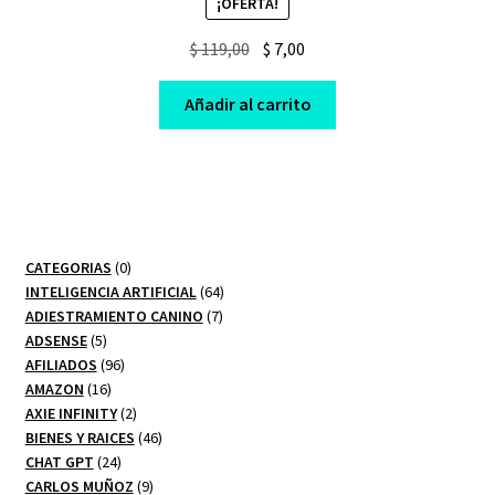
¡OFERTA!
Original
Current
$
119,00
$
7,00
price
price
was:
is:
Añadir al carrito
$ 119,00.
$ 7,00.
0
CATEGORIAS
0
productos
64
INTELIGENCIA ARTIFICIAL
64
7
productos
ADIESTRAMIENTO CANINO
7
5
productos
ADSENSE
5
productos
96
AFILIADOS
96
16
productos
AMAZON
16
productos
2
AXIE INFINITY
2
productos
46
BIENES Y RAICES
46
24
productos
CHAT GPT
24
productos
9
CARLOS MUÑOZ
9