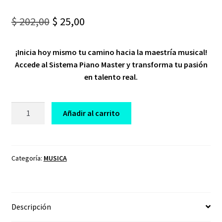
Original
Current
$
202,00
$
25,00
price
price
¡Inicia hoy mismo tu camino hacia la maestría musical!
was:
is:
Accede al Sistema Piano Master y transforma tu pasión
$ 202,00.
$ 25,00.
en talento real.
CURSO
Añadir al carrito
MÁSTER
PIANO
Y
TECLADO
Categoría:
MUSICA
PENTAGRAMA
cantidad
Descripción