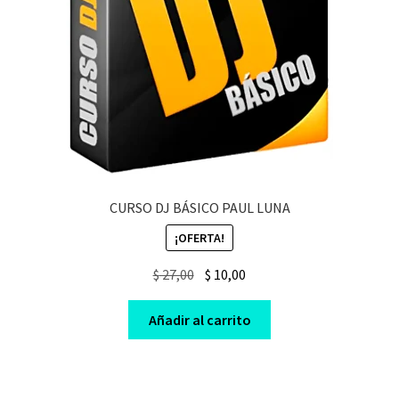
CURSO DJ BÁSICO PAUL LUNA
¡OFERTA!
Original
Current
$
27,00
$
10,00
price
price
was:
is:
Añadir al carrito
$ 27,00.
$ 10,00.