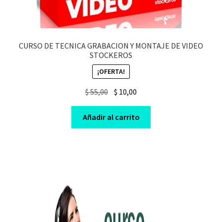
CURSO DE TECNICA GRABACION Y MONTAJE DE VIDEO
STOCKEROS
¡OFERTA!
Original
Current
$
55,00
$
10,00
price
price
was:
is:
Añadir al carrito
$ 55,00.
$ 10,00.