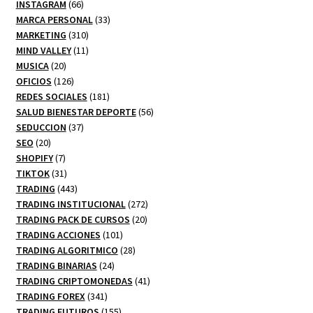
66
productos
INSTAGRAM
66
productos
33
MARCA PERSONAL
33
310
productos
MARKETING
310
productos
11
MIND VALLEY
11
20
productos
MUSICA
20
productos
126
OFICIOS
126
productos
181
REDES SOCIALES
181
productos
56
SALUD BIENESTAR DEPORTE
56
37
productos
SEDUCCION
37
20
productos
SEO
20
productos
7
SHOPIFY
7
productos
31
TIKTOK
31
productos
443
TRADING
443
productos
272
TRADING INSTITUCIONAL
272
20
productos
TRADING PACK DE CURSOS
20
101
productos
TRADING ACCIONES
101
productos
28
TRADING ALGORITMICO
28
24
productos
TRADING BINARIAS
24
productos
41
TRADING CRIPTOMONEDAS
41
341
productos
TRADING FOREX
341
productos
155
TRADING FUTUROS
155