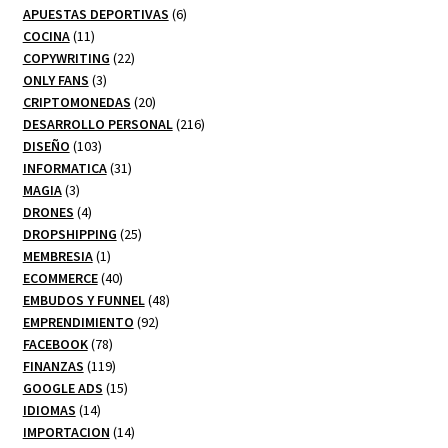
productos
6
APUESTAS DEPORTIVAS
6
11
productos
COCINA
11
productos
22
COPYWRITING
22
3
productos
ONLY FANS
3
productos
20
CRIPTOMONEDAS
20
productos
216
DESARROLLO PERSONAL
216
103
productos
DISEÑO
103
productos
31
INFORMATICA
31
3
productos
MAGIA
3
productos
4
DRONES
4
productos
25
DROPSHIPPING
25
1
productos
MEMBRESIA
1
producto
40
ECOMMERCE
40
productos
48
EMBUDOS Y FUNNEL
48
92
productos
EMPRENDIMIENTO
92
78
productos
FACEBOOK
78
productos
119
FINANZAS
119
productos
15
GOOGLE ADS
15
14
productos
IDIOMAS
14
productos
14
IMPORTACION
14