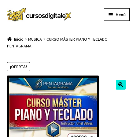
Ir
Ir
Menú
a
al
la
contenido
INICIO
navegación
Inicio
MUSICA
CURSO MÁSTER PIANO Y TECLADO
PENTAGRAMA
TIENDA
Expandi
CURSOS
¡OFERTA!
el
menú
MEMBRESIA
hijo
MI CUENTA
CARRITO
CONTACTO