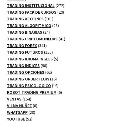
productos
272
TRADING INSTITUCIONAL
272
20
productos
TRADING PACK DE CURSOS
20
101
productos
TRADING ACCIONES
101
productos
28
TRADING ALGORITMICO
28
24
productos
TRADING BINARIAS
24
productos
41
TRADING CRIPTOMONEDAS
41
341
productos
TRADING FOREX
341
productos
155
TRADING FUTUROS
155
productos
5
TRADING IDIOMA INGLES
5
98
productos
TRADING INDICES
98
productos
62
TRADING OPCIONES
62
productos
16
TRADING ORDER FLOW
16
productos
19
TRADING PSICOLOGICO
19
productos
6
ROBOT TRADING PREMIUM
6
154
productos
VENTAS
154
productos
8
VILMA NUÑEZ
8
20
productos
WHATSAPP
20
52
productos
YOUTUBE
52
productos