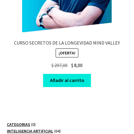
CURSO SECRETOS DE LA LONGEVIDAD MIND VALLEY
¡OFERTA!
Original
Current
$
297,00
$
8,00
price
price
was:
is:
Añadir al carrito
$ 297,00.
$ 8,00.
0
CATEGORIAS
0
productos
64
INTELIGENCIA ARTIFICIAL
64