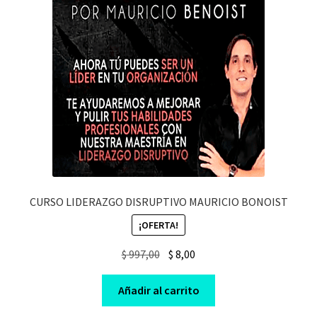
CURSO LIDERAZGO DISRUPTIVO MAURICIO BONOIST
¡OFERTA!
Original
Current
$
997,00
$
8,00
price
price
was:
is:
Añadir al carrito
$ 997,00.
$ 8,00.