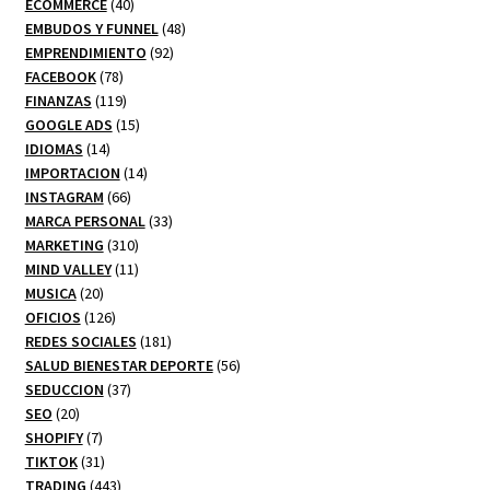
producto
40
ECOMMERCE
40
productos
48
EMBUDOS Y FUNNEL
48
92
productos
EMPRENDIMIENTO
92
78
productos
FACEBOOK
78
productos
119
FINANZAS
119
productos
15
GOOGLE ADS
15
14
productos
IDIOMAS
14
productos
14
IMPORTACION
14
66
productos
INSTAGRAM
66
productos
33
MARCA PERSONAL
33
310
productos
MARKETING
310
productos
11
MIND VALLEY
11
20
productos
MUSICA
20
productos
126
OFICIOS
126
productos
181
REDES SOCIALES
181
productos
56
SALUD BIENESTAR DEPORTE
56
37
productos
SEDUCCION
37
20
productos
SEO
20
productos
7
SHOPIFY
7
productos
31
TIKTOK
31
productos
443
TRADING
443