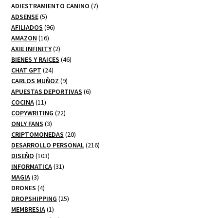
7
productos
ADIESTRAMIENTO CANINO
7
5
productos
ADSENSE
5
productos
96
AFILIADOS
96
16
productos
AMAZON
16
productos
2
AXIE INFINITY
2
productos
46
BIENES Y RAICES
46
24
productos
CHAT GPT
24
productos
9
CARLOS MUÑOZ
9
productos
6
APUESTAS DEPORTIVAS
6
11
productos
COCINA
11
productos
22
COPYWRITING
22
3
productos
ONLY FANS
3
productos
20
CRIPTOMONEDAS
20
productos
216
DESARROLLO PERSONAL
216
103
productos
DISEÑO
103
productos
31
INFORMATICA
31
3
productos
MAGIA
3
productos
4
DRONES
4
productos
25
DROPSHIPPING
25
1
productos
MEMBRESIA
1