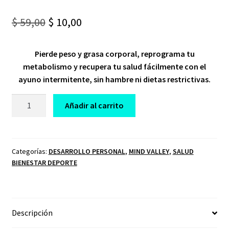
Original
Current
$
59,00
$
10,00
price
price
Pierde peso y grasa corporal, reprograma tu
was:
is:
metabolismo y recupera tu salud fácilmente con el
$ 59,00.
$ 10,00.
ayuno intermitente, sin hambre ni dietas restrictivas.
CURSO
Añadir al carrito
MAS
ALLÁ
DEL
AYUNO
Categorías:
DESARROLLO PERSONAL
,
MIND VALLEY
,
SALUD
BIENESTAR DEPORTE
MINDVALLEY
cantidad
Descripción