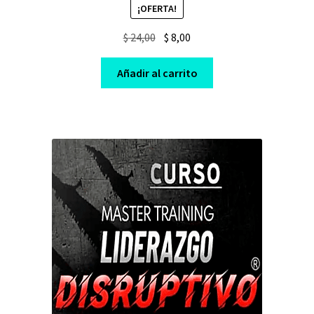
¡OFERTA!
Original
Current
$
24,00
$
8,00
price
price
was:
is:
Añadir al carrito
$ 24,00.
$ 8,00.