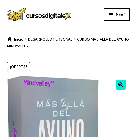
Ir
Ir
Menú
a
al
la
contenido
INICIO
navegación
Inicio
DESARROLLO PERSONAL
CURSO MAS ALLÁ DEL AYUNO
MINDVALLEY
TIENDA
Expandi
CURSOS
¡OFERTA!
el
menú
MEMBRESIA
hijo
MI CUENTA
CARRITO
CONTACTO