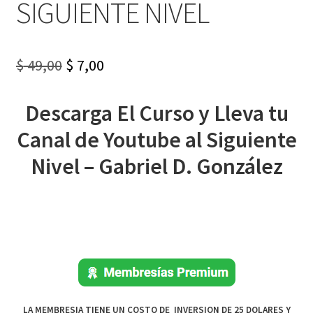
SIGUIENTE NIVEL
Original
Current
$
49,00
$
7,00
price
price
Descarga El Curso y Lleva tu
was:
is:
Canal de Youtube al Siguiente
$ 49,00.
$ 7,00.
Nivel – Gabriel D. González
LA MEMBRESIA TIENE UN COSTO DE INVERSION DE 25 DOLARES Y