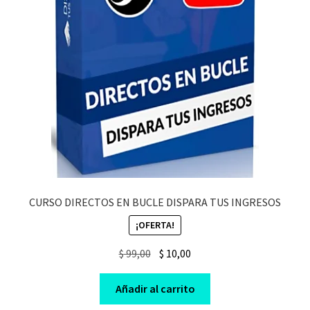
CURSO DIRECTOS EN BUCLE DISPARA TUS INGRESOS
¡OFERTA!
Original
Current
$
99,00
$
10,00
price
price
was:
is:
Añadir al carrito
$ 99,00.
$ 10,00.