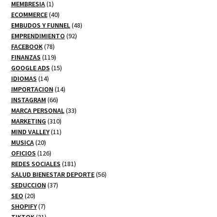
1
productos
MEMBRESIA
1
producto
40
ECOMMERCE
40
productos
48
EMBUDOS Y FUNNEL
48
92
productos
EMPRENDIMIENTO
92
78
productos
FACEBOOK
78
productos
119
FINANZAS
119
productos
15
GOOGLE ADS
15
14
productos
IDIOMAS
14
productos
14
IMPORTACION
14
66
productos
INSTAGRAM
66
productos
33
MARCA PERSONAL
33
310
productos
MARKETING
310
productos
11
MIND VALLEY
11
20
productos
MUSICA
20
productos
126
OFICIOS
126
productos
181
REDES SOCIALES
181
productos
56
SALUD BIENESTAR DEPORTE
56
37
productos
SEDUCCION
37
20
productos
SEO
20
productos
7
SHOPIFY
7
productos
31
TIKTOK
31