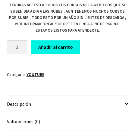
TENDRAS ACCESO A TODOS LOS CURSOS DE LA WEB Y LOS QUE SE
SUBEN DIA A DIA A LAS NUBES , AUN TENEMOS MUCHOS CURSOS
POR SUBIR , TODO ESTO POR UN AÑO SIN LIMITES DE DESCARGA ,
PIDE INFORMACION AL SOPORTE EN LINEA A PIE DE PAGINA !
ESTAMOS LISTOS PARA ATENDERTE.
CURSO
Añadir al carrito
LLEVA
TU
CANAL
DE
Categoría:
YOUTUBE
YOUTUBE
AL
SIGUIENTE
Descripción
NIVEL
cantidad
Valoraciones (0)