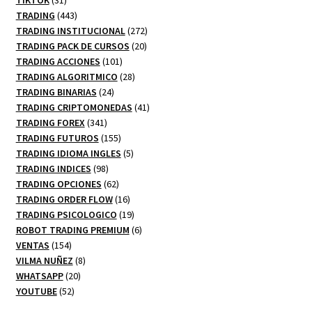
productos
443
TRADING
443
productos
272
TRADING INSTITUCIONAL
272
20
productos
TRADING PACK DE CURSOS
20
101
productos
TRADING ACCIONES
101
productos
28
TRADING ALGORITMICO
28
24
productos
TRADING BINARIAS
24
productos
41
TRADING CRIPTOMONEDAS
41
341
productos
TRADING FOREX
341
productos
155
TRADING FUTUROS
155
productos
5
TRADING IDIOMA INGLES
5
98
productos
TRADING INDICES
98
productos
62
TRADING OPCIONES
62
productos
16
TRADING ORDER FLOW
16
productos
19
TRADING PSICOLOGICO
19
productos
6
ROBOT TRADING PREMIUM
6
154
productos
VENTAS
154
productos
8
VILMA NUÑEZ
8
20
productos
WHATSAPP
20
52
productos
YOUTUBE
52
productos