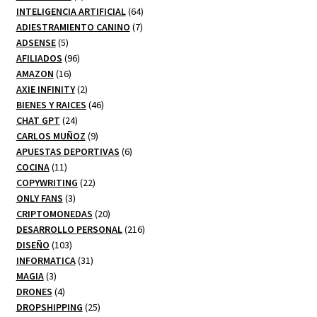
productos
64
INTELIGENCIA ARTIFICIAL
64
7
productos
ADIESTRAMIENTO CANINO
7
5
productos
ADSENSE
5
productos
96
AFILIADOS
96
16
productos
AMAZON
16
productos
2
AXIE INFINITY
2
productos
46
BIENES Y RAICES
46
24
productos
CHAT GPT
24
productos
9
CARLOS MUÑOZ
9
productos
6
APUESTAS DEPORTIVAS
6
11
productos
COCINA
11
productos
22
COPYWRITING
22
3
productos
ONLY FANS
3
productos
20
CRIPTOMONEDAS
20
productos
216
DESARROLLO PERSONAL
216
103
productos
DISEÑO
103
productos
31
INFORMATICA
31
3
productos
MAGIA
3
productos
4
DRONES
4
productos
25
DROPSHIPPING
25