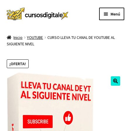
Ir
Ir
Menú
a
al
la
contenido
INICIO
navegación
Inicio
YOUTUBE
CURSO LLEVA TU CANAL DE YOUTUBE AL
SIGUIENTE NIVEL
TIENDA
Expandi
CURSOS
¡OFERTA!
el
menú
MEMBRESIA
hijo
MI CUENTA
CARRITO
CONTACTO