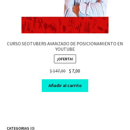
CURSO SEOTUBERS AVANZADO DE POSICIONAMIENTO EN
YOUTUBE
¡OFERTA!
Original
Current
$
147,00
$
7,00
price
price
was:
is:
Añadir al carrito
$ 147,00.
$ 7,00.
0
CATEGORIAS
0