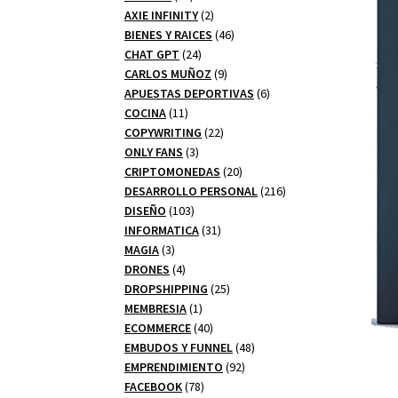
productos
2
AXIE INFINITY
2
productos
46
BIENES Y RAICES
46
24
productos
CHAT GPT
24
productos
9
CARLOS MUÑOZ
9
productos
6
APUESTAS DEPORTIVAS
6
11
productos
COCINA
11
productos
22
COPYWRITING
22
3
productos
ONLY FANS
3
productos
20
CRIPTOMONEDAS
20
productos
216
DESARROLLO PERSONAL
216
103
productos
DISEÑO
103
productos
31
INFORMATICA
31
3
productos
MAGIA
3
productos
4
DRONES
4
productos
25
DROPSHIPPING
25
1
productos
MEMBRESIA
1
producto
40
ECOMMERCE
40
productos
48
EMBUDOS Y FUNNEL
48
92
productos
EMPRENDIMIENTO
92
78
productos
FACEBOOK
78