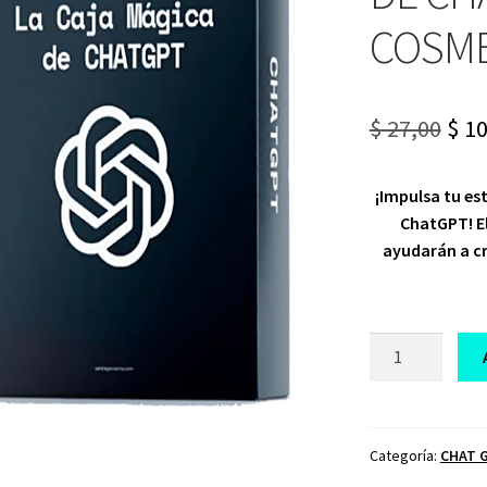
COSM
Ori
$
27,00
$
10
pri
¡Impulsa tu es
was
ChatGPT! El
$ 27
ayudarán a c
CURSO
LA
CAJA
MAGICA
DE
Categoría:
CHAT 
CHAT