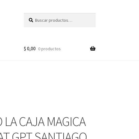
Buscar
Buscar
por:
$
0,00
0 productos
 LA CAJA MAGICA
AT GPT SANTIAGO