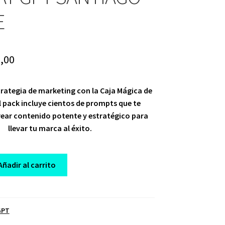
E
ginal
Current
,00
ce
price
trategia de marketing con la Caja Mágica de
:
is:
 pack incluye cientos de prompts que te
,00.
$ 10,00.
rear contenido potente y estratégico para
llevar tu marca al éxito.
Añadir al carrito
GPT