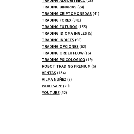
TRADING ALGORITMICO
28
24
productos
TRADING BINARIAS
24
productos
41
TRADING CRIPTOMONEDAS
41
341
productos
TRADING FOREX
341
productos
155
TRADING FUTUROS
155
productos
5
TRADING IDIOMA INGLES
5
98
productos
TRADING INDICES
98
productos
62
TRADING OPCIONES
62
productos
16
TRADING ORDER FLOW
16
productos
19
TRADING PSICOLOGICO
19
productos
6
ROBOT TRADING PREMIUM
6
154
productos
VENTAS
154
productos
8
VILMA NUÑEZ
8
20
productos
WHATSAPP
20
52
productos
YOUTUBE
52
productos