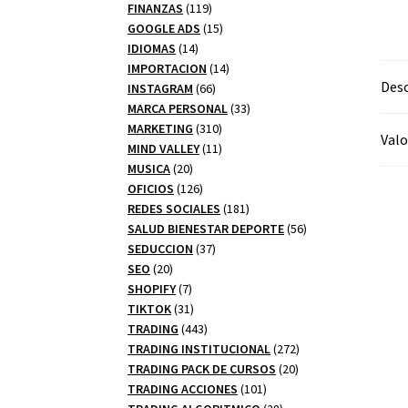
productos
119
FINANZAS
119
productos
15
GOOGLE ADS
15
14
productos
IDIOMAS
14
productos
14
IMPORTACION
14
Desc
66
productos
INSTAGRAM
66
productos
33
MARCA PERSONAL
33
310
productos
MARKETING
310
Valo
productos
11
MIND VALLEY
11
20
productos
MUSICA
20
productos
126
OFICIOS
126
productos
181
REDES SOCIALES
181
productos
56
SALUD BIENESTAR DEPORTE
56
37
productos
SEDUCCION
37
20
productos
SEO
20
productos
7
SHOPIFY
7
productos
31
TIKTOK
31
productos
443
TRADING
443
productos
272
TRADING INSTITUCIONAL
272
20
productos
TRADING PACK DE CURSOS
20
101
productos
TRADING ACCIONES
101
productos
28