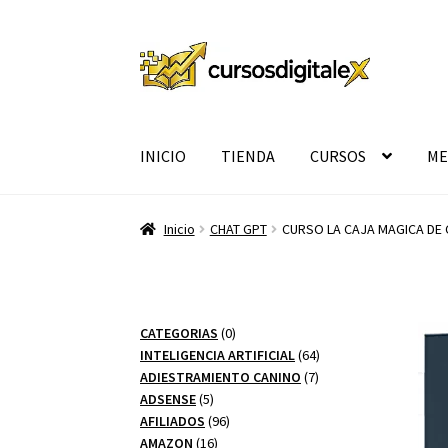
Ir
Ir
a
al
la
contenido
navegación
INICIO
TIENDA
CURSOS
ME
Inicio
CHAT GPT
CURSO LA CAJA MAGICA DE
0
CATEGORIAS
0
productos
64
INTELIGENCIA ARTIFICIAL
64
7
productos
ADIESTRAMIENTO CANINO
7
5
productos
ADSENSE
5
productos
96
AFILIADOS
96
16
productos
AMAZON
16