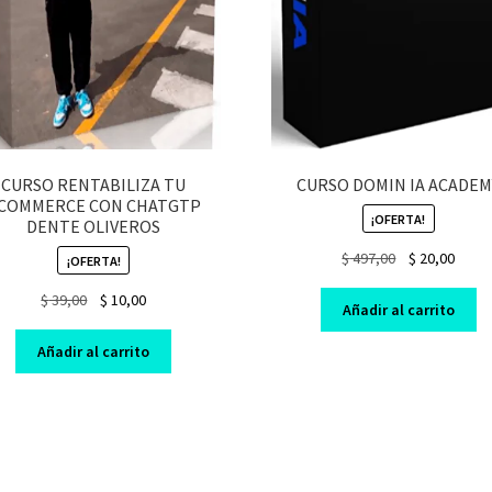
CURSO RENTABILIZA TU
CURSO DOMIN IA ACADEM
COMMERCE CON CHATGTP
¡OFERTA!
DENTE OLIVEROS
Original
Curre
$
497,00
$
20,00
¡OFERTA!
price
price
Original
Current
$
39,00
$
10,00
was:
is:
Añadir al carrito
price
price
$ 497,00.
$ 20,0
was:
is:
Añadir al carrito
$ 39,00.
$ 10,00.