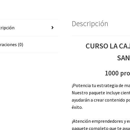
GPT
SANTIAGO
COSME
Descripción
cantidad
ripción
CURSO LA CA
raciones (0)
SAN
1000 pro
¡Potencia tu estrategia de m
Nuestro paquete incluye cie
ayudarán a crear contenido po
éxito.
¡Atención emprendedores y em
paquete completo que te ayud