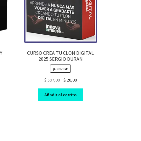
Y
CURSO CREA TU CLON DIGITAL
2025 SERGIO DURAN
¡OFERTA!
nt
Original
Current
$
597,00
$
20,00
price
price
was:
is:
0.
Añadir al carrito
$ 597,00.
$ 20,00.