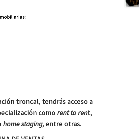
mobiliarias:
ción troncal, tendrás acceso a
pecialización como
rent to ren
t,
o
home staging,
entre otras.
INA DE VENTAS