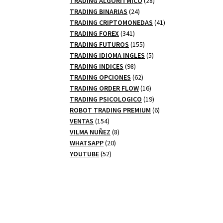
TRADING ALGORITMICO
28
24
productos
TRADING BINARIAS
24
productos
41
TRADING CRIPTOMONEDAS
41
341
productos
TRADING FOREX
341
productos
155
TRADING FUTUROS
155
productos
5
TRADING IDIOMA INGLES
5
98
productos
TRADING INDICES
98
productos
62
TRADING OPCIONES
62
productos
16
TRADING ORDER FLOW
16
productos
19
TRADING PSICOLOGICO
19
productos
6
ROBOT TRADING PREMIUM
6
154
productos
VENTAS
154
productos
8
VILMA NUÑEZ
8
20
productos
WHATSAPP
20
52
productos
YOUTUBE
52
productos