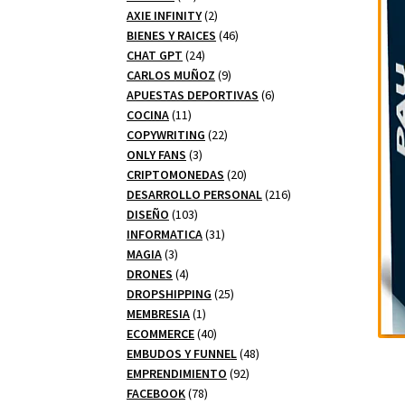
productos
2
AXIE INFINITY
2
productos
46
BIENES Y RAICES
46
24
productos
CHAT GPT
24
productos
9
CARLOS MUÑOZ
9
productos
6
APUESTAS DEPORTIVAS
6
11
productos
COCINA
11
productos
22
COPYWRITING
22
3
productos
ONLY FANS
3
productos
20
CRIPTOMONEDAS
20
productos
216
DESARROLLO PERSONAL
216
103
productos
DISEÑO
103
productos
31
INFORMATICA
31
3
productos
MAGIA
3
productos
4
DRONES
4
productos
25
DROPSHIPPING
25
1
productos
MEMBRESIA
1
producto
40
ECOMMERCE
40
productos
48
EMBUDOS Y FUNNEL
48
92
productos
EMPRENDIMIENTO
92
78
productos
FACEBOOK
78