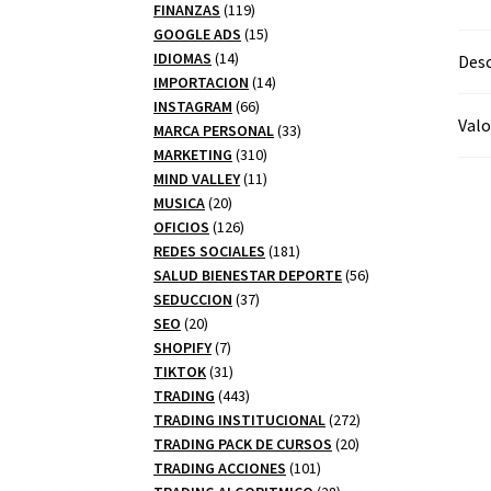
productos
119
FINANZAS
119
productos
15
GOOGLE ADS
15
14
productos
IDIOMAS
14
Desc
productos
14
IMPORTACION
14
66
productos
INSTAGRAM
66
Valo
productos
33
MARCA PERSONAL
33
310
productos
MARKETING
310
productos
11
MIND VALLEY
11
20
productos
MUSICA
20
productos
126
OFICIOS
126
productos
181
REDES SOCIALES
181
productos
56
SALUD BIENESTAR DEPORTE
56
37
productos
SEDUCCION
37
20
productos
SEO
20
productos
7
SHOPIFY
7
productos
31
TIKTOK
31
productos
443
TRADING
443
productos
272
TRADING INSTITUCIONAL
272
20
productos
TRADING PACK DE CURSOS
20
101
productos
TRADING ACCIONES
101
productos
28