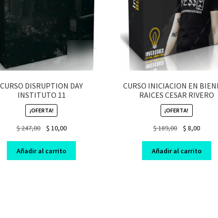
CURSO DISRUPTION DAY
CURSO INICIACION EN BIEN
INSTITUTO 11
RAICES CESAR RIVERO
¡OFERTA!
¡OFERTA!
Original
Current
Original
Curre
$
247,00
$
10,00
$
189,00
$
8,00
price
price
price
price
was:
is:
was:
is:
Añadir al carrito
Añadir al carrito
$ 247,00.
$ 10,00.
$ 189,00.
$ 8,00.