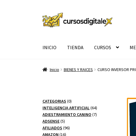
Ir
Ir
a
al
la
contenido
navegación
INICIO
TIENDA
CURSOS
ME
Inicio
BIENES Y RAICES
CURSO INVERSOR PR
0
CATEGORIAS
0
productos
64
INTELIGENCIA ARTIFICIAL
64
7
productos
ADIESTRAMIENTO CANINO
7
5
productos
ADSENSE
5
productos
96
AFILIADOS
96
16
productos
AMAZON
16