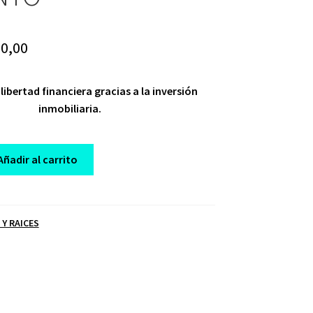
iginal
Current
0,00
ice
price
libertad financiera gracias a la inversión
s:
is:
inmobiliaria.
47,00.
$ 10,00.
Añadir al carrito
 Y RAICES