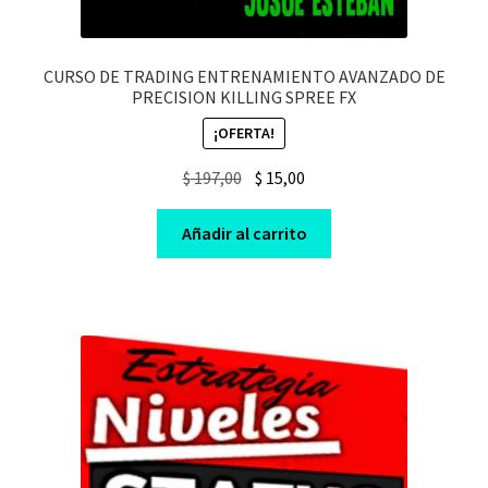
CURSO DE TRADING ENTRENAMIENTO AVANZADO DE
PRECISION KILLING SPREE FX
¡OFERTA!
Original
Current
$
197,00
$
15,00
price
price
was:
is:
Añadir al carrito
$ 197,00.
$ 15,00.