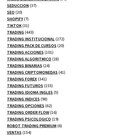
37
productos
SEDUCCION
37
20
productos
SEO
20
productos
7
SHOPIFY
7
productos
31
TIKTOK
31
productos
443
TRADING
443
productos
272
TRADING INSTITUCIONAL
272
20
productos
TRADING PACK DE CURSOS
20
101
productos
TRADING ACCIONES
101
productos
28
TRADING ALGORITMICO
28
24
productos
TRADING BINARIAS
24
productos
41
TRADING CRIPTOMONEDAS
41
341
productos
TRADING FOREX
341
productos
155
TRADING FUTUROS
155
productos
5
TRADING IDIOMA INGLES
5
98
productos
TRADING INDICES
98
productos
62
TRADING OPCIONES
62
productos
16
TRADING ORDER FLOW
16
productos
19
TRADING PSICOLOGICO
19
productos
6
ROBOT TRADING PREMIUM
6
154
productos
VENTAS
154