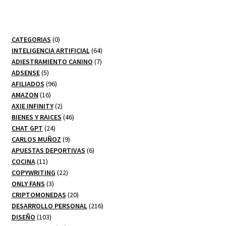
0
CATEGORIAS
0
productos
64
INTELIGENCIA ARTIFICIAL
64
7
productos
ADIESTRAMIENTO CANINO
7
5
productos
ADSENSE
5
productos
96
AFILIADOS
96
16
productos
AMAZON
16
productos
2
AXIE INFINITY
2
productos
46
BIENES Y RAICES
46
24
productos
CHAT GPT
24
productos
9
CARLOS MUÑOZ
9
productos
6
APUESTAS DEPORTIVAS
6
11
productos
COCINA
11
productos
22
COPYWRITING
22
3
productos
ONLY FANS
3
productos
20
CRIPTOMONEDAS
20
productos
216
DESARROLLO PERSONAL
216
103
productos
DISEÑO
103