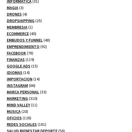
productos
31
INFORMATICA
31
3
productos
MAGIA
3
productos
4
DRONES
4
productos
25
DROPSHIPPING
25
1
productos
MEMBRESIA
1
producto
40
ECOMMERCE
40
productos
48
EMBUDOS Y FUNNEL
48
92
productos
EMPRENDIMIENTO
92
78
productos
FACEBOOK
78
productos
119
FINANZAS
119
productos
15
GOOGLE ADS
15
14
productos
IDIOMAS
14
productos
14
IMPORTACION
14
66
productos
INSTAGRAM
66
productos
33
MARCA PERSONAL
33
310
productos
MARKETING
310
productos
11
MIND VALLEY
11
20
productos
MUSICA
20
productos
126
OFICIOS
126
productos
181
REDES SOCIALES
181
productos
56
SALUD BIENESTAR DEPORTE
56