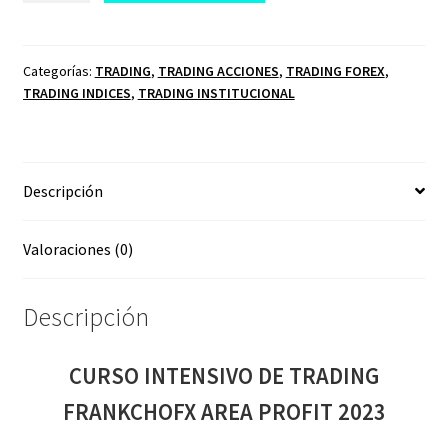
DE
TRADING
FRANKCHOFX
Categorías:
TRADING
,
TRADING ACCIONES
,
TRADING FOREX
,
TRADING INDICES
,
TRADING INSTITUCIONAL
AREA
PROFIT
2023
cantidad
Descripción
Valoraciones (0)
Descripción
CURSO INTENSIVO DE TRADING
FRANKCHOFX AREA PROFIT 2023