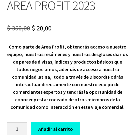
AREA PROFIT 2023
Original
Current
$
350,00
$
20,00
price
price
Como parte de Area Profit, obtendrás acceso a nuestro
was:
is:
equipo, nuestros resúmenes y nuestros desgloses diarios
$ 350,00.
$ 20,00.
de pares de divisas, índices y productos básicos que
todos negociamos, además de acceso a nuestra
comunidad latina, ¡todo a través de Discord! Podrás
interactuar directamente con nuestro equipo de
comerciantes expertos y tendrás la oportunidad de
conocer y estar rodeado de otros miembros de la
comunidad como interacción en este viaje comercial.
CURSO
Añadir al carrito
INTENSIVO