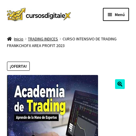
Ir
Ir
Menú
a
al
la
contenido
INICIO
navegación
Inicio
TRADING INDICES
CURSO INTENSIVO DE TRADING
FRANKCHOFX AREA PROFIT 2023
TIENDA
Expandi
CURSOS
¡OFERTA!
el
menú
MEMBRESIA
hijo
MI CUENTA
CARRITO
CONTACTO