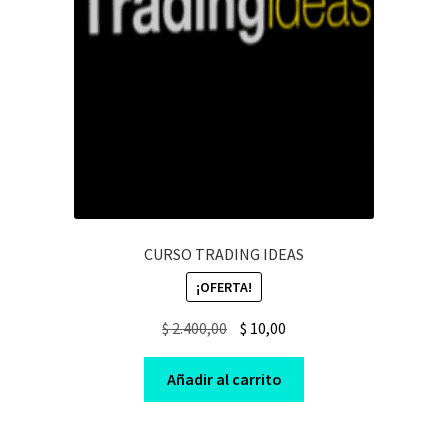
CURSO TRADING IDEAS
¡OFERTA!
Original
Current
$
2.400,00
$
10,00
price
price
was:
is:
Añadir al carrito
$ 2.400,00.
$ 10,00.