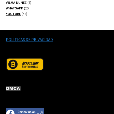
productos
8
VILMA NUÑEZ
8
20
productos
WHATSAPP
20
52
productos
YOUTUBE
52
productos
POLITICAS DE PRIVACIDAD