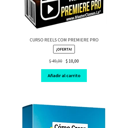
CURSO REELS COM PREMIERE PRO
¡OFERTA!
Original
Current
$
49,00
$
10,00
price
price
was:
is:
Añadir al carrito
$ 49,00.
$ 10,00.