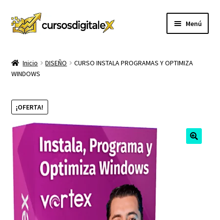
Ir
Ir
Menú
a
al
la
contenido
INICIO
navegación
Inicio
DISEÑO
CURSO INSTALA PROGRAMAS Y OPTIMIZA
WINDOWS
TIENDA
Expandi
CURSOS
¡OFERTA!
el
menú
MEMBRESIA
hijo
MI CUENTA
CARRITO
CONTACTO