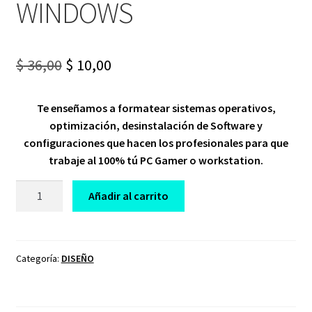
WINDOWS
Original
Current
$
36,00
$
10,00
price
price
Te enseñamos a formatear sistemas operativos,
was:
is:
optimización, desinstalación de Software y
$ 36,00.
$ 10,00.
configuraciones que hacen los profesionales para que
trabaje al 100% tú PC Gamer o workstation.
CURSO
Añadir al carrito
INSTALA
PROGRAMAS
Y
OPTIMIZA
Categoría:
DISEÑO
WINDOWS
cantidad