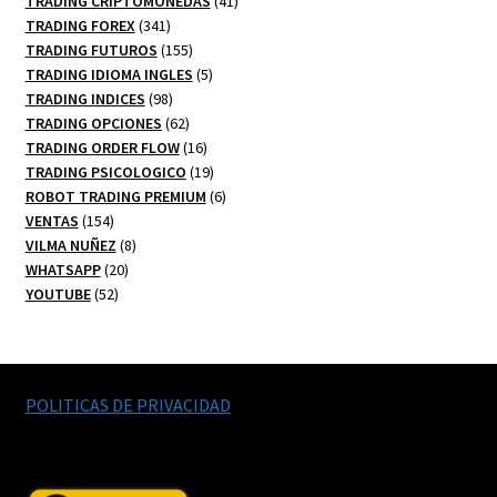
TRADING CRIPTOMONEDAS
41
341
productos
TRADING FOREX
341
productos
155
TRADING FUTUROS
155
productos
5
TRADING IDIOMA INGLES
5
98
productos
TRADING INDICES
98
productos
62
TRADING OPCIONES
62
productos
16
TRADING ORDER FLOW
16
productos
19
TRADING PSICOLOGICO
19
productos
6
ROBOT TRADING PREMIUM
6
154
productos
VENTAS
154
productos
8
VILMA NUÑEZ
8
20
productos
WHATSAPP
20
52
productos
YOUTUBE
52
productos
POLITICAS DE PRIVACIDAD