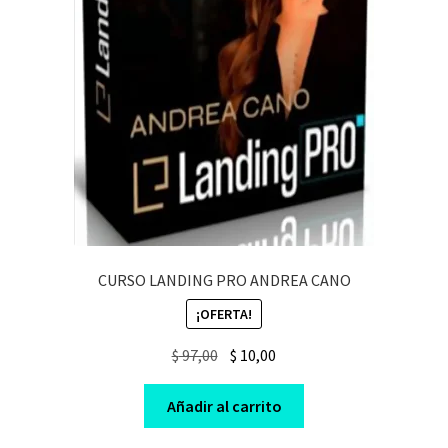
CURSO LANDING PRO ANDREA CANO
¡OFERTA!
Original
Current
$
97,00
$
10,00
price
price
was:
is:
Añadir al carrito
$ 97,00.
$ 10,00.