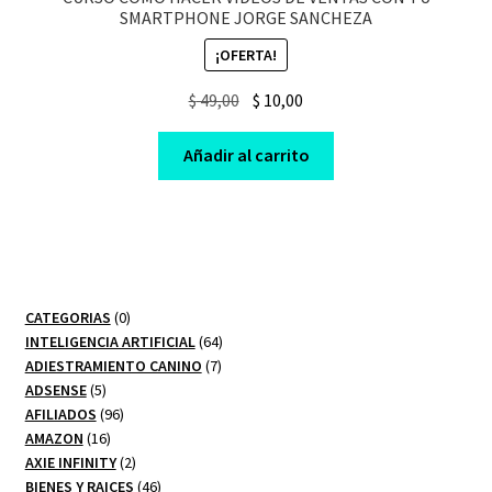
SMARTPHONE JORGE SANCHEZA
¡OFERTA!
Original
Current
$
49,00
$
10,00
price
price
was:
is:
Añadir al carrito
$ 49,00.
$ 10,00.
0
CATEGORIAS
0
productos
64
INTELIGENCIA ARTIFICIAL
64
7
productos
ADIESTRAMIENTO CANINO
7
5
productos
ADSENSE
5
productos
96
AFILIADOS
96
16
productos
AMAZON
16
productos
2
AXIE INFINITY
2
productos
46
BIENES Y RAICES
46