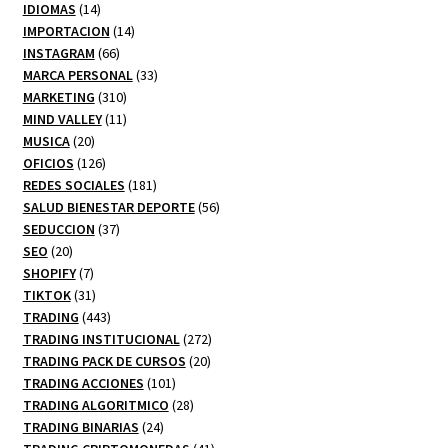
14
productos
IDIOMAS
14
productos
14
IMPORTACION
14
66
productos
INSTAGRAM
66
productos
33
MARCA PERSONAL
33
310
productos
MARKETING
310
productos
11
MIND VALLEY
11
20
productos
MUSICA
20
productos
126
OFICIOS
126
productos
181
REDES SOCIALES
181
productos
56
SALUD BIENESTAR DEPORTE
56
37
productos
SEDUCCION
37
20
productos
SEO
20
productos
7
SHOPIFY
7
productos
31
TIKTOK
31
productos
443
TRADING
443
productos
272
TRADING INSTITUCIONAL
272
20
productos
TRADING PACK DE CURSOS
20
101
productos
TRADING ACCIONES
101
productos
28
TRADING ALGORITMICO
28
24
productos
TRADING BINARIAS
24
productos
41