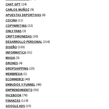
24
productos
CHAT GPT
24
productos
9
CARLOS MUÑOZ
9
productos
6
APUESTAS DEPORTIVAS
6
11
productos
COCINA
11
productos
22
COPYWRITING
22
3
productos
ONLY FANS
3
productos
20
CRIPTOMONEDAS
20
productos
216
DESARROLLO PERSONAL
216
103
productos
DISEÑO
103
productos
31
INFORMATICA
31
3
productos
MAGIA
3
productos
4
DRONES
4
productos
25
DROPSHIPPING
25
1
productos
MEMBRESIA
1
producto
40
ECOMMERCE
40
productos
48
EMBUDOS Y FUNNEL
48
92
productos
EMPRENDIMIENTO
92
78
productos
FACEBOOK
78
productos
119
FINANZAS
119
productos
15
GOOGLE ADS
15