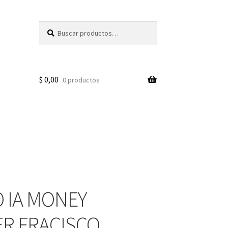
Buscar
Buscar
por:
$
0,00
0 productos
 IA MONEY
R FRACISCO