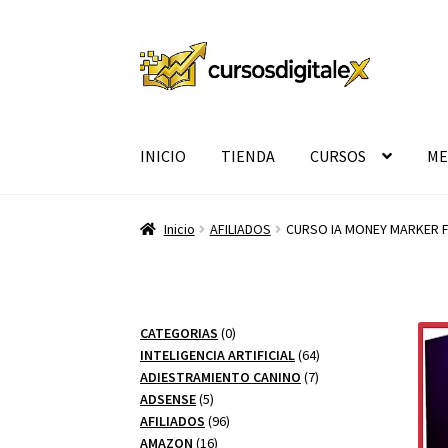
Ir
Ir
a
al
la
contenido
navegación
INICIO
TIENDA
CURSOS
ME
Inicio
AFILIADOS
CURSO IA MONEY MARKER 
0
CATEGORIAS
0
productos
64
INTELIGENCIA ARTIFICIAL
64
7
productos
ADIESTRAMIENTO CANINO
7
5
productos
ADSENSE
5
productos
96
AFILIADOS
96
16
productos
AMAZON
16