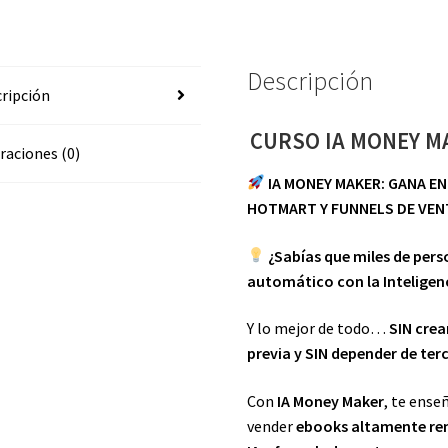
2025
cantidad
Descripción
ripción
CURSO IA MONEY M
raciones (0)
IA MONEY MAKER: GANA ENT
HOTMART Y FUNNELS DE VEN
¿Sabías que miles de per
automático con la Inteligenc
Y lo mejor de todo…
SIN crea
previa y SIN depender de ter
Con
IA Money Maker
, te ense
vender
ebooks altamente re