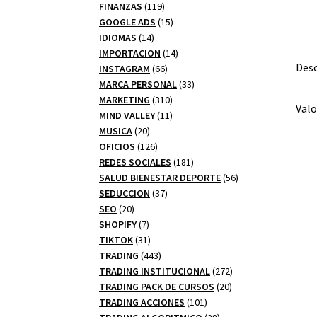
productos
119
FINANZAS
119
productos
15
GOOGLE ADS
15
14
productos
IDIOMAS
14
productos
14
IMPORTACION
14
Desc
66
productos
INSTAGRAM
66
productos
33
MARCA PERSONAL
33
310
productos
MARKETING
310
Valo
productos
11
MIND VALLEY
11
20
productos
MUSICA
20
productos
126
OFICIOS
126
productos
181
REDES SOCIALES
181
productos
56
SALUD BIENESTAR DEPORTE
56
37
productos
SEDUCCION
37
20
productos
SEO
20
productos
7
SHOPIFY
7
productos
31
TIKTOK
31
productos
443
TRADING
443
productos
272
TRADING INSTITUCIONAL
272
20
productos
TRADING PACK DE CURSOS
20
101
productos
TRADING ACCIONES
101
productos
28