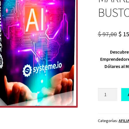
BUSTO
Ori
$
97,00
$
15
pri
Descubre
was
Emprendedores
$ 97
Dólares al M
CURSO
IA
MONEY
MARKER
FRACISCO
Categorías:
AFILI
BUSTOS