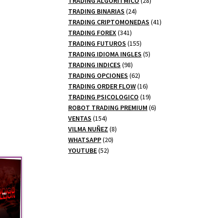
TRADING ALGORITMICO
28
24
productos
TRADING BINARIAS
24
productos
41
TRADING CRIPTOMONEDAS
41
341
productos
TRADING FOREX
341
productos
155
TRADING FUTUROS
155
productos
5
TRADING IDIOMA INGLES
5
98
productos
TRADING INDICES
98
productos
62
TRADING OPCIONES
62
productos
16
TRADING ORDER FLOW
16
productos
19
TRADING PSICOLOGICO
19
productos
6
ROBOT TRADING PREMIUM
6
154
productos
VENTAS
154
productos
8
VILMA NUÑEZ
8
20
productos
WHATSAPP
20
52
productos
YOUTUBE
52
productos