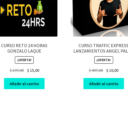
CURSO RETO 24 HORAS
CURSO TRAFFIC EXPRES
GONZALO LAQUE
LANZAMIENTOS ANGEL PA
¡OFERTA!
¡OFERTA!
Original
Current
Original
Curre
$
197,00
$
15,00
$
497,00
$
10,00
price
price
price
price
was:
is:
was:
is:
Añadir al carrito
Añadir al carrito
$ 197,00.
$ 15,00.
$ 497,00.
$ 10,0