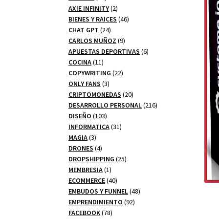
productos
2
AXIE INFINITY
2
productos
46
BIENES Y RAICES
46
24
productos
CHAT GPT
24
productos
9
CARLOS MUÑOZ
9
productos
6
APUESTAS DEPORTIVAS
6
11
productos
COCINA
11
productos
22
COPYWRITING
22
3
productos
ONLY FANS
3
productos
20
CRIPTOMONEDAS
20
productos
216
DESARROLLO PERSONAL
216
103
productos
DISEÑO
103
productos
31
INFORMATICA
31
3
productos
MAGIA
3
productos
4
DRONES
4
productos
25
DROPSHIPPING
25
1
productos
MEMBRESIA
1
producto
40
ECOMMERCE
40
productos
48
EMBUDOS Y FUNNEL
48
92
productos
EMPRENDIMIENTO
92
78
productos
FACEBOOK
78