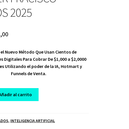
S 2025
ginal
Current
,00
ce
price
 el Nuevo Método Que Usan Cientos de
:
is:
 Digitales Para Cobrar De $1,000 a $2,0000
,00.
$ 15,00.
es Utilizando el poder de la IA, Hotmart y
Funnels de Venta.
Añadir al carrito
ADOS
,
INTELIGENCIA ARTIFICIAL