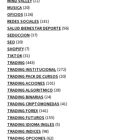
productos
11
MIND VALLEY
11
20
productos
MUSICA
20
productos
126
OFICIOS
126
productos
181
REDES SOCIALES
181
productos
56
SALUD BIENESTAR DEPORTE
56
37
productos
SEDUCCION
37
20
productos
SEO
20
productos
7
SHOPIFY
7
productos
31
TIKTOK
31
productos
443
TRADING
443
productos
272
TRADING INSTITUCIONAL
272
20
productos
TRADING PACK DE CURSOS
20
101
productos
TRADING ACCIONES
101
productos
28
TRADING ALGORITMICO
28
24
productos
TRADING BINARIAS
24
productos
41
TRADING CRIPTOMONEDAS
41
341
productos
TRADING FOREX
341
productos
155
TRADING FUTUROS
155
productos
5
TRADING IDIOMA INGLES
5
98
productos
TRADING INDICES
98
productos
62
TRADING OPCIONES
62