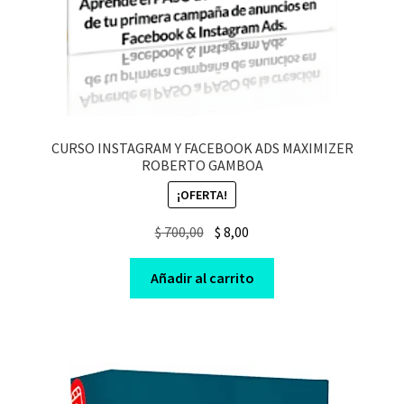
CURSO INSTAGRAM Y FACEBOOK ADS MAXIMIZER
ROBERTO GAMBOA
¡OFERTA!
Original
Current
$
700,00
$
8,00
price
price
was:
is:
Añadir al carrito
$ 700,00.
$ 8,00.