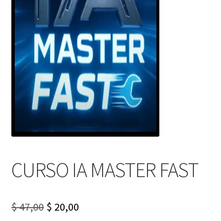
CURSO IA MASTER FAST
Original
Current
$
47,00
$
20,00