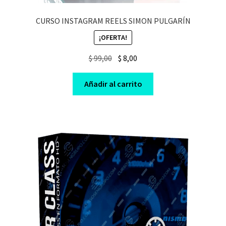
CURSO INSTAGRAM REELS SIMON PULGARÍN
¡OFERTA!
Original
Current
$
99,00
$
8,00
price
price
was:
is:
Añadir al carrito
$ 99,00.
$ 8,00.