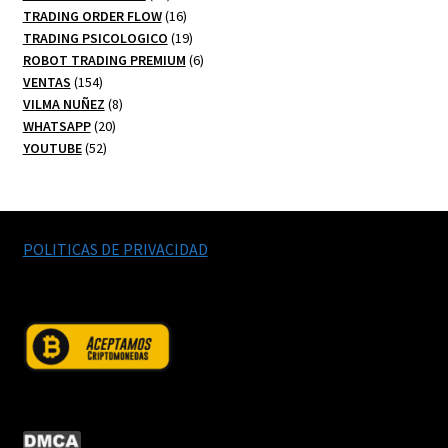
productos
16
TRADING ORDER FLOW
16
productos
19
TRADING PSICOLOGICO
19
productos
6
ROBOT TRADING PREMIUM
6
154
productos
VENTAS
154
productos
8
VILMA NUÑEZ
8
20
productos
WHATSAPP
20
52
productos
YOUTUBE
52
productos
POLITICAS DE PRIVACIDAD