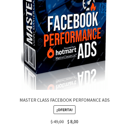
MASTER CLASS FACEBOOK PERFOMANCE ADS
¡OFERTA!
Original
Current
$
49,00
$
8,00
price
price