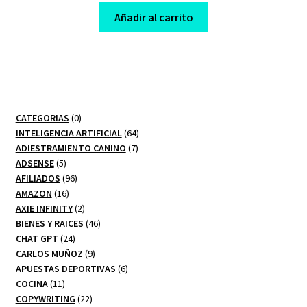
was:
is:
Añadir al carrito
$ 49,00.
$ 8,00.
0
CATEGORIAS
0
productos
64
INTELIGENCIA ARTIFICIAL
64
7
productos
ADIESTRAMIENTO CANINO
7
5
productos
ADSENSE
5
productos
96
AFILIADOS
96
16
productos
AMAZON
16
productos
2
AXIE INFINITY
2
productos
46
BIENES Y RAICES
46
24
productos
CHAT GPT
24
productos
9
CARLOS MUÑOZ
9
productos
6
APUESTAS DEPORTIVAS
6
11
productos
COCINA
11
productos
22
COPYWRITING
22