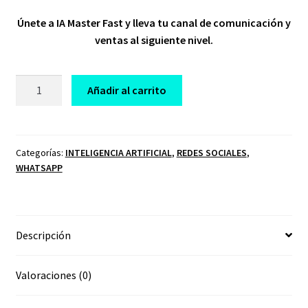
price
price
Únete a IA Master Fast y lleva tu canal de comunicación y
was:
is:
ventas al siguiente nivel.
$ 47,00.
$ 20,00.
CURSO
Añadir al carrito
IA
MASTER
FAST
cantidad
Categorías:
INTELIGENCIA ARTIFICIAL
,
REDES SOCIALES
,
WHATSAPP
Descripción
Valoraciones (0)