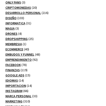
3
productos
ONLY FANS
3
productos
20
CRIPTOMONEDAS
20
productos
216
DESARROLLO PERSONAL
216
103
productos
DISEÑO
103
productos
31
INFORMATICA
31
3
productos
MAGIA
3
productos
4
DRONES
4
productos
25
DROPSHIPPING
25
1
productos
MEMBRESIA
1
producto
40
ECOMMERCE
40
productos
48
EMBUDOS Y FUNNEL
48
92
productos
EMPRENDIMIENTO
92
78
productos
FACEBOOK
78
productos
119
FINANZAS
119
productos
15
GOOGLE ADS
15
14
productos
IDIOMAS
14
productos
14
IMPORTACION
14
66
productos
INSTAGRAM
66
productos
33
MARCA PERSONAL
33
310
productos
MARKETING
310