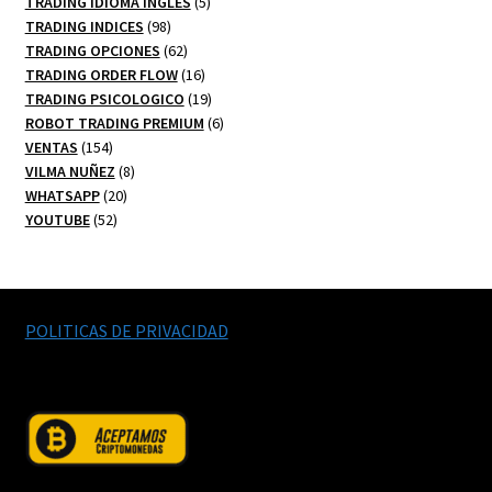
productos
5
TRADING IDIOMA INGLES
5
98
productos
TRADING INDICES
98
productos
62
TRADING OPCIONES
62
productos
16
TRADING ORDER FLOW
16
productos
19
TRADING PSICOLOGICO
19
productos
6
ROBOT TRADING PREMIUM
6
154
productos
VENTAS
154
productos
8
VILMA NUÑEZ
8
20
productos
WHATSAPP
20
52
productos
YOUTUBE
52
productos
POLITICAS DE PRIVACIDAD