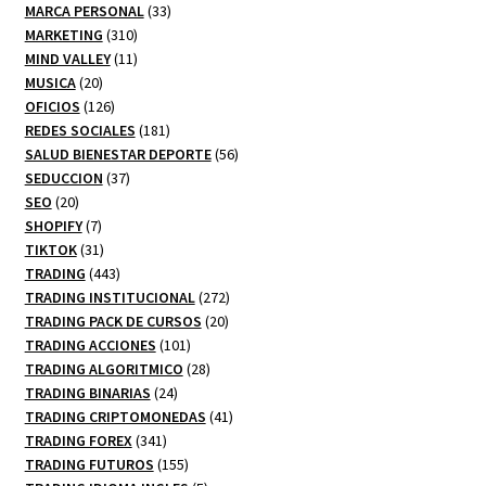
productos
33
MARCA PERSONAL
33
310
productos
MARKETING
310
productos
11
MIND VALLEY
11
20
productos
MUSICA
20
productos
126
OFICIOS
126
productos
181
REDES SOCIALES
181
productos
56
SALUD BIENESTAR DEPORTE
56
37
productos
SEDUCCION
37
20
productos
SEO
20
productos
7
SHOPIFY
7
productos
31
TIKTOK
31
productos
443
TRADING
443
productos
272
TRADING INSTITUCIONAL
272
20
productos
TRADING PACK DE CURSOS
20
101
productos
TRADING ACCIONES
101
productos
28
TRADING ALGORITMICO
28
24
productos
TRADING BINARIAS
24
productos
41
TRADING CRIPTOMONEDAS
41
341
productos
TRADING FOREX
341
productos
155
TRADING FUTUROS
155