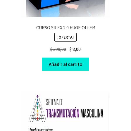
CURSO SILEX 2.0 EUGE OLLER
¡OFERTA!
Original
Current
$
399,00
$
8,00
price
price
was:
is:
Añadir al carrito
$ 399,00.
$ 8,00.