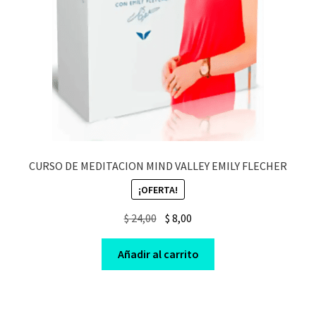
CURSO DE MEDITACION MIND VALLEY EMILY FLECHER
¡OFERTA!
Original
Current
$
24,00
$
8,00
price
price
was:
is:
Añadir al carrito
$ 24,00.
$ 8,00.