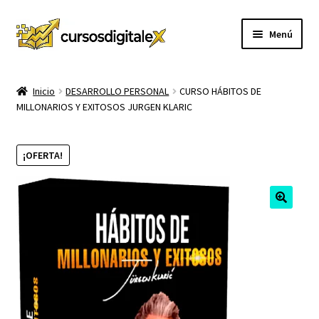
Ir
Ir
Menú
a
al
la
contenido
INICIO
navegación
Inicio
DESARROLLO PERSONAL
CURSO HÁBITOS DE
MILLONARIOS Y EXITOSOS JURGEN KLARIC
TIENDA
Expandi
CURSOS
¡OFERTA!
el
menú
MEMBRESIA
hijo
MI CUENTA
CARRITO
CONTACTO