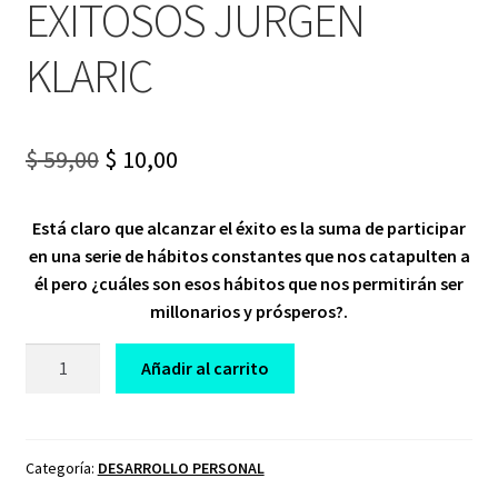
EXITOSOS JURGEN
KLARIC
Original
Current
$
59,00
$
10,00
price
price
Está claro que alcanzar el éxito es la suma de participar
was:
is:
en una serie de hábitos constantes que nos catapulten a
$ 59,00.
$ 10,00.
él pero ¿cuáles son esos hábitos que nos permitirán ser
millonarios y prósperos?.
CURSO
Añadir al carrito
HÁBITOS
DE
MILLONARIOS
Y
Categoría:
DESARROLLO PERSONAL
EXITOSOS