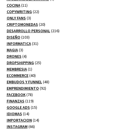
11
productos
COCINA
11
productos
22
COPYWRITING
22
3
productos
ONLY FANS
3
productos
20
CRIPTOMONEDAS
20
productos
216
DESARROLLO PERSONAL
216
103
productos
DISEÑO
103
productos
31
INFORMATICA
31
3
productos
MAGIA
3
productos
4
DRONES
4
productos
25
DROPSHIPPING
25
1
productos
MEMBRESIA
1
producto
40
ECOMMERCE
40
productos
48
EMBUDOS Y FUNNEL
48
92
productos
EMPRENDIMIENTO
92
78
productos
FACEBOOK
78
productos
119
FINANZAS
119
productos
15
GOOGLE ADS
15
14
productos
IDIOMAS
14
productos
14
IMPORTACION
14
66
productos
INSTAGRAM
66