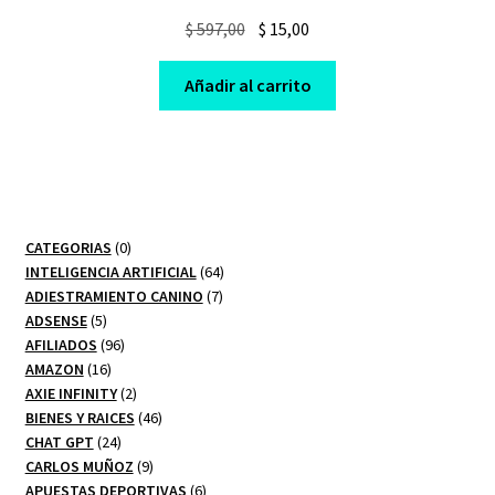
Original
Current
$
597,00
$
15,00
price
price
was:
is:
Añadir al carrito
$ 597,00.
$ 15,00.
0
CATEGORIAS
0
productos
64
INTELIGENCIA ARTIFICIAL
64
7
productos
ADIESTRAMIENTO CANINO
7
5
productos
ADSENSE
5
productos
96
AFILIADOS
96
16
productos
AMAZON
16
productos
2
AXIE INFINITY
2
productos
46
BIENES Y RAICES
46
24
productos
CHAT GPT
24
productos
9
CARLOS MUÑOZ
9
productos
6
APUESTAS DEPORTIVAS
6