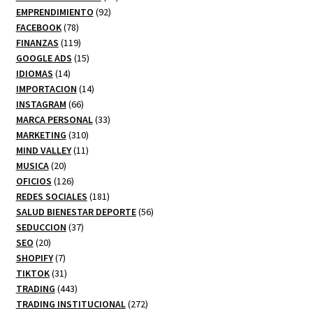
92
productos
EMPRENDIMIENTO
92
78
productos
FACEBOOK
78
productos
119
FINANZAS
119
productos
15
GOOGLE ADS
15
14
productos
IDIOMAS
14
productos
14
IMPORTACION
14
66
productos
INSTAGRAM
66
productos
33
MARCA PERSONAL
33
310
productos
MARKETING
310
productos
11
MIND VALLEY
11
20
productos
MUSICA
20
productos
126
OFICIOS
126
productos
181
REDES SOCIALES
181
productos
56
SALUD BIENESTAR DEPORTE
56
37
productos
SEDUCCION
37
20
productos
SEO
20
productos
7
SHOPIFY
7
productos
31
TIKTOK
31
productos
443
TRADING
443
productos
272
TRADING INSTITUCIONAL
272