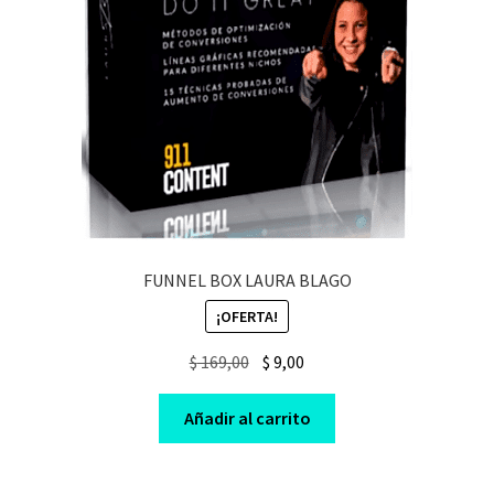
FUNNEL BOX LAURA BLAGO
¡OFERTA!
Original
Current
$
169,00
$
9,00
price
price
was:
is:
Añadir al carrito
$ 169,00.
$ 9,00.