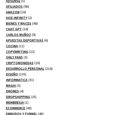
5
productos
ADSENSE
5
productos
96
AFILIADOS
96
16
productos
AMAZON
16
productos
2
AXIE INFINITY
2
productos
46
BIENES Y RAICES
46
24
productos
CHAT GPT
24
productos
9
CARLOS MUÑOZ
9
productos
6
APUESTAS DEPORTIVAS
6
11
productos
COCINA
11
productos
22
COPYWRITING
22
3
productos
ONLY FANS
3
productos
20
CRIPTOMONEDAS
20
productos
216
DESARROLLO PERSONAL
216
103
productos
DISEÑO
103
productos
31
INFORMATICA
31
3
productos
MAGIA
3
productos
4
DRONES
4
productos
25
DROPSHIPPING
25
1
productos
MEMBRESIA
1
producto
40
ECOMMERCE
40
productos
48
EMBUDOS Y FUNNEL
48