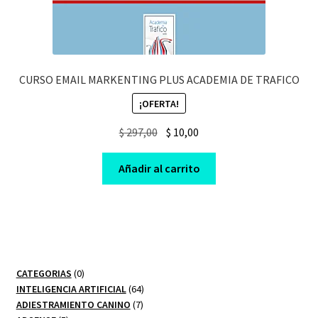
CURSO EMAIL MARKENTING PLUS ACADEMIA DE TRAFICO
¡OFERTA!
Original
Current
$
297,00
$
10,00
price
price
was:
is:
Añadir al carrito
$ 297,00.
$ 10,00.
0
CATEGORIAS
0
productos
64
INTELIGENCIA ARTIFICIAL
64
7
productos
ADIESTRAMIENTO CANINO
7