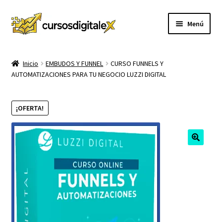
Ir
Ir
Menú
a
al
la
contenido
INICIO
navegación
Inicio
EMBUDOS Y FUNNEL
CURSO FUNNELS Y
AUTOMATIZACIONES PARA TU NEGOCIO LUZZI DIGITAL
TIENDA
Expandi
CURSOS
¡OFERTA!
el
menú
MEMBRESIA
hijo
MI CUENTA
CARRITO
CONTACTO