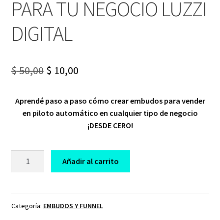
PARA TU NEGOCIO LUZZI
DIGITAL
Original
Current
$
50,00
$
10,00
price
price
Aprendé paso a paso cómo crear embudos para vender
was:
is:
en piloto automático en cualquier tipo de negocio
$ 50,00.
$ 10,00.
¡DESDE CERO!
CURSO
Añadir al carrito
FUNNELS
Y
AUTOMATIZACIONES
PARA
Categoría:
EMBUDOS Y FUNNEL
TU