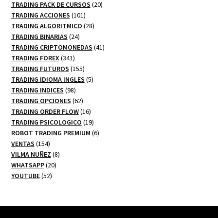
20
productos
TRADING PACK DE CURSOS
20
101
productos
TRADING ACCIONES
101
productos
28
TRADING ALGORITMICO
28
24
productos
TRADING BINARIAS
24
productos
41
TRADING CRIPTOMONEDAS
41
341
productos
TRADING FOREX
341
productos
155
TRADING FUTUROS
155
productos
5
TRADING IDIOMA INGLES
5
98
productos
TRADING INDICES
98
productos
62
TRADING OPCIONES
62
productos
16
TRADING ORDER FLOW
16
productos
19
TRADING PSICOLOGICO
19
productos
6
ROBOT TRADING PREMIUM
6
154
productos
VENTAS
154
productos
8
VILMA NUÑEZ
8
20
productos
WHATSAPP
20
52
productos
YOUTUBE
52
productos