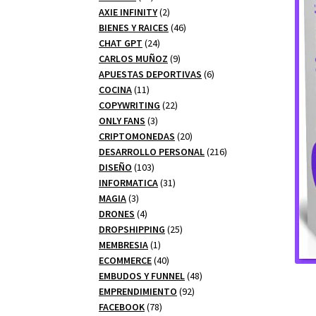
productos
2
AXIE INFINITY
2
productos
46
BIENES Y RAICES
46
24
productos
CHAT GPT
24
productos
9
CARLOS MUÑOZ
9
productos
6
APUESTAS DEPORTIVAS
6
11
productos
COCINA
11
productos
22
COPYWRITING
22
3
productos
ONLY FANS
3
productos
20
CRIPTOMONEDAS
20
productos
216
DESARROLLO PERSONAL
216
103
productos
DISEÑO
103
productos
31
INFORMATICA
31
3
productos
MAGIA
3
productos
4
DRONES
4
productos
25
DROPSHIPPING
25
1
productos
MEMBRESIA
1
producto
40
ECOMMERCE
40
productos
48
EMBUDOS Y FUNNEL
48
92
productos
EMPRENDIMIENTO
92
78
productos
FACEBOOK
78