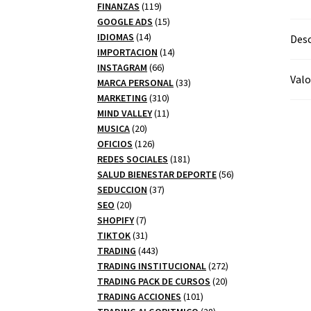
productos
119
FINANZAS
119
productos
15
GOOGLE ADS
15
14
productos
IDIOMAS
14
Desc
productos
14
IMPORTACION
14
66
productos
INSTAGRAM
66
Valo
productos
33
MARCA PERSONAL
33
310
productos
MARKETING
310
productos
11
MIND VALLEY
11
20
productos
MUSICA
20
productos
126
OFICIOS
126
productos
181
REDES SOCIALES
181
productos
56
SALUD BIENESTAR DEPORTE
56
37
productos
SEDUCCION
37
20
productos
SEO
20
productos
7
SHOPIFY
7
productos
31
TIKTOK
31
productos
443
TRADING
443
productos
272
TRADING INSTITUCIONAL
272
20
productos
TRADING PACK DE CURSOS
20
101
productos
TRADING ACCIONES
101
productos
28