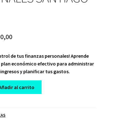
iginal
Current
0,00
ice
price
trol de tus finanzas personales! Aprende
s:
is:
 plan económico efectivo para administrar
47,00.
$ 10,00.
 ingresos y planificar tus gastos.
Añadir al carrito
ZAS