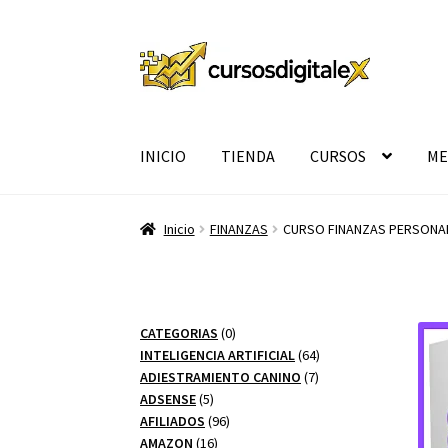
Ir
Ir
a
al
la
contenido
navegación
INICIO
TIENDA
CURSOS
ME
Inicio
FINANZAS
CURSO FINANZAS PERSONAL
0
CATEGORIAS
0
productos
64
INTELIGENCIA ARTIFICIAL
64
7
productos
ADIESTRAMIENTO CANINO
7
5
productos
ADSENSE
5
productos
96
AFILIADOS
96
16
productos
AMAZON
16