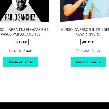
SO LIBERA TUS FINAZAS EN 6
CURSO INVERSOR INTELIG
PASOS PABLO SANCHEZ
CESAR RIVERO
¡OFERTA!
¡OFERTA!
Original
Current
Original
Curre
$
147,00
$
8,00
$
149,00
$
7,00
price
price
price
price
was:
is:
was:
is:
Añadir al carrito
Añadir al carrito
$ 147,00.
$ 8,00.
$ 149,00.
$ 7,00.