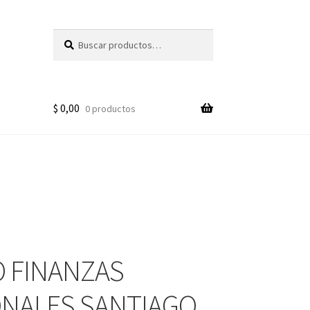
Buscar
Buscar
por:
$
0,00
0 productos
 FINANZAS
NALES SANTIAGO