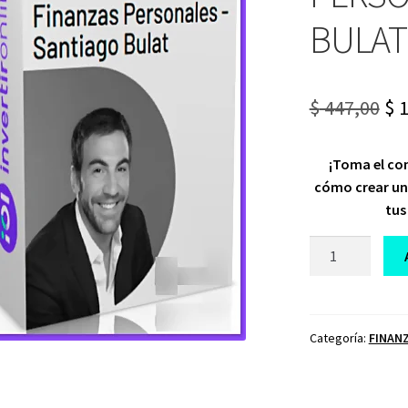
BULAT
Or
$
447,00
$
1
pr
¡Toma el con
wa
cómo crear un
$ 4
tus
CURSO
FINANZAS
PERSONALES
SANTIAGO
BULAT
Categoría:
FINAN
cantidad