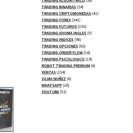
TRADING ALGORITMICO
28
24
productos
TRADING BINARIAS
24
productos
41
TRADING CRIPTOMONEDAS
41
341
productos
TRADING FOREX
341
productos
155
TRADING FUTUROS
155
productos
5
TRADING IDIOMA INGLES
5
98
productos
TRADING INDICES
98
productos
62
TRADING OPCIONES
62
productos
16
TRADING ORDER FLOW
16
productos
19
TRADING PSICOLOGICO
19
productos
6
ROBOT TRADING PREMIUM
6
154
productos
VENTAS
154
productos
8
VILMA NUÑEZ
8
20
productos
WHATSAPP
20
52
productos
YOUTUBE
52
productos