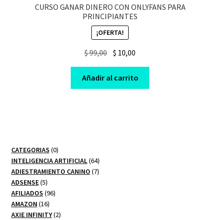
CURSO GANAR DINERO CON ONLYFANS PARA
PRINCIPIANTES
¡OFERTA!
Original
Current
$
99,00
$
10,00
price
price
was:
is:
Añadir al carrito
$ 99,00.
$ 10,00.
0
CATEGORIAS
0
productos
64
INTELIGENCIA ARTIFICIAL
64
7
productos
ADIESTRAMIENTO CANINO
7
5
productos
ADSENSE
5
productos
96
AFILIADOS
96
16
productos
AMAZON
16
productos
2
AXIE INFINITY
2