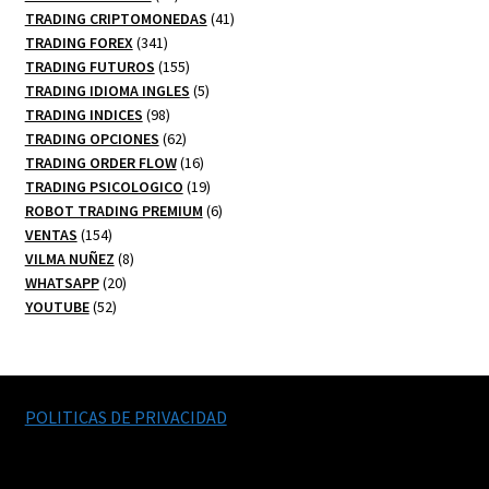
productos
41
TRADING CRIPTOMONEDAS
41
341
productos
TRADING FOREX
341
productos
155
TRADING FUTUROS
155
productos
5
TRADING IDIOMA INGLES
5
98
productos
TRADING INDICES
98
productos
62
TRADING OPCIONES
62
productos
16
TRADING ORDER FLOW
16
productos
19
TRADING PSICOLOGICO
19
productos
6
ROBOT TRADING PREMIUM
6
154
productos
VENTAS
154
productos
8
VILMA NUÑEZ
8
20
productos
WHATSAPP
20
52
productos
YOUTUBE
52
productos
POLITICAS DE PRIVACIDAD