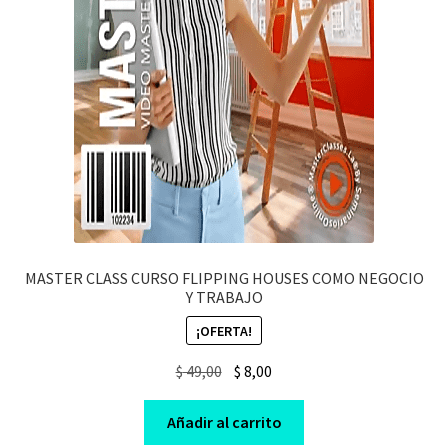
MASTER CLASS CURSO FLIPPING HOUSES COMO NEGOCIO
Y TRABAJO
¡OFERTA!
Original
Current
$
49,00
$
8,00
price
price
was:
is:
Añadir al carrito
$ 49,00.
$ 8,00.