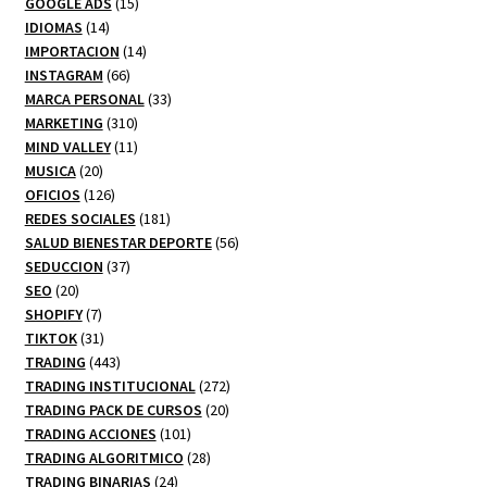
productos
15
GOOGLE ADS
15
14
productos
IDIOMAS
14
productos
14
IMPORTACION
14
66
productos
INSTAGRAM
66
productos
33
MARCA PERSONAL
33
310
productos
MARKETING
310
productos
11
MIND VALLEY
11
20
productos
MUSICA
20
productos
126
OFICIOS
126
productos
181
REDES SOCIALES
181
productos
56
SALUD BIENESTAR DEPORTE
56
37
productos
SEDUCCION
37
20
productos
SEO
20
productos
7
SHOPIFY
7
productos
31
TIKTOK
31
productos
443
TRADING
443
productos
272
TRADING INSTITUCIONAL
272
20
productos
TRADING PACK DE CURSOS
20
101
productos
TRADING ACCIONES
101
productos
28
TRADING ALGORITMICO
28
24
productos
TRADING BINARIAS
24