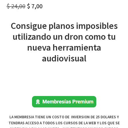
Original
Current
$
24,00
$
7,00
price
price
Consigue planos imposibles
was:
is:
utilizando un dron como tu
$ 24,00.
$ 7,00.
nueva herramienta
audiovisual
LA MEMBRESIA TIENE UN COSTO DE INVERSION DE 25 DOLARES Y
TENDRAS ACCESO A TODOS LOS CURSOS DE LA WEB Y LOS QUE SE