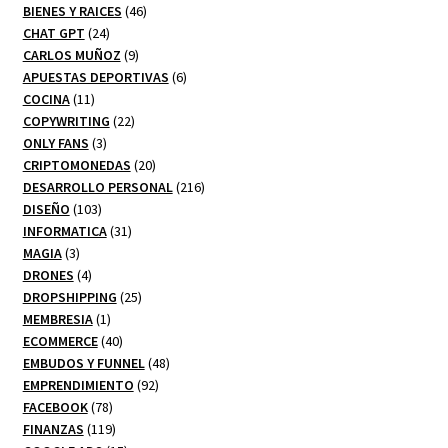
productos
46
BIENES Y RAICES
46
24
productos
CHAT GPT
24
productos
9
CARLOS MUÑOZ
9
productos
6
APUESTAS DEPORTIVAS
6
11
productos
COCINA
11
productos
22
COPYWRITING
22
3
productos
ONLY FANS
3
productos
20
CRIPTOMONEDAS
20
productos
216
DESARROLLO PERSONAL
216
103
productos
DISEÑO
103
productos
31
INFORMATICA
31
3
productos
MAGIA
3
productos
4
DRONES
4
productos
25
DROPSHIPPING
25
1
productos
MEMBRESIA
1
producto
40
ECOMMERCE
40
productos
48
EMBUDOS Y FUNNEL
48
92
productos
EMPRENDIMIENTO
92
78
productos
FACEBOOK
78
productos
119
FINANZAS
119