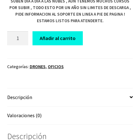
SUBEN DIA A DIA A LAS NUBES , AUN TENEMOS MUCHOS CURSOS
POR SUBIR , TODO ESTO POR UN AÑO SIN LIMITES DE DESCARGA ,
PIDE INFORMACION AL SOPORTE EN LINEA A PIE DE PAGINA !
ESTAMOS LISTOS PARA ATENDERTE.
CURSO
Añadir al carrito
FILMACION
CON
DRONES
cantidad
Categorías:
DRONES
,
OFICIOS
Descripción
Valoraciones (0)
Descripción