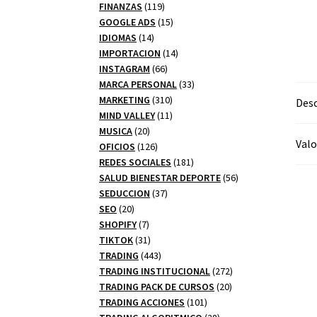
productos
119
FINANZAS
119
productos
15
GOOGLE ADS
15
14
productos
IDIOMAS
14
productos
14
IMPORTACION
14
66
productos
INSTAGRAM
66
productos
33
MARCA PERSONAL
33
310
productos
MARKETING
310
Desc
productos
11
MIND VALLEY
11
20
productos
MUSICA
20
Valo
productos
126
OFICIOS
126
productos
181
REDES SOCIALES
181
productos
56
SALUD BIENESTAR DEPORTE
56
37
productos
SEDUCCION
37
20
productos
SEO
20
productos
7
SHOPIFY
7
productos
31
TIKTOK
31
productos
443
TRADING
443
productos
272
TRADING INSTITUCIONAL
272
20
productos
TRADING PACK DE CURSOS
20
101
productos
TRADING ACCIONES
101
productos
28