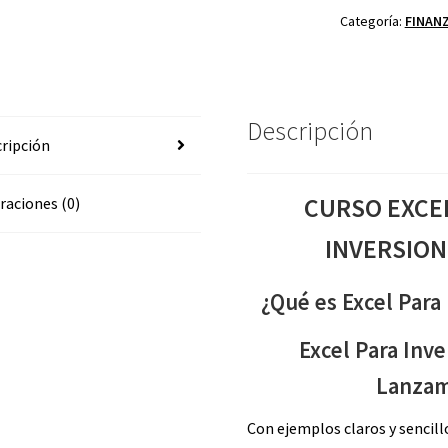
E
Categoría:
FINAN
INVERSIONISTA
MR
MONOPOLY
cantidad
Descripción
ripción
CURSO EXCE
raciones (0)
INVERSION
¿Qué es Excel Para
Excel Para Inve
Lanzam
Con ejemplos claros y sencill