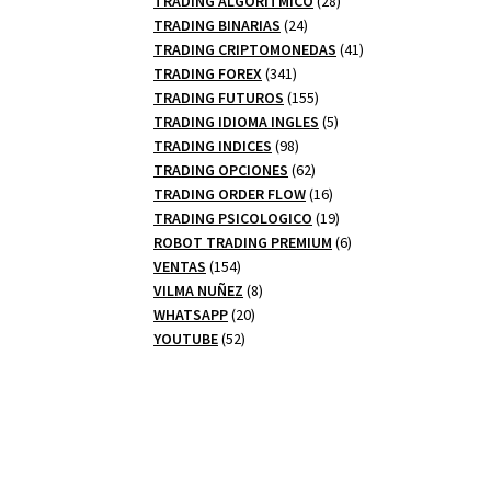
TRADING ALGORITMICO
28
24
productos
TRADING BINARIAS
24
productos
41
TRADING CRIPTOMONEDAS
41
341
productos
TRADING FOREX
341
productos
155
TRADING FUTUROS
155
productos
5
TRADING IDIOMA INGLES
5
98
productos
TRADING INDICES
98
productos
62
TRADING OPCIONES
62
productos
16
TRADING ORDER FLOW
16
productos
19
TRADING PSICOLOGICO
19
productos
6
ROBOT TRADING PREMIUM
6
154
productos
VENTAS
154
productos
8
VILMA NUÑEZ
8
20
productos
WHATSAPP
20
52
productos
YOUTUBE
52
productos