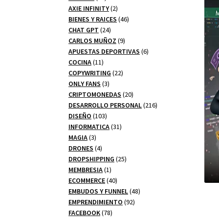
productos
2
AXIE INFINITY
2
productos
46
BIENES Y RAICES
46
24
productos
CHAT GPT
24
productos
9
CARLOS MUÑOZ
9
productos
6
APUESTAS DEPORTIVAS
6
11
productos
COCINA
11
productos
22
COPYWRITING
22
3
productos
ONLY FANS
3
productos
20
CRIPTOMONEDAS
20
productos
216
DESARROLLO PERSONAL
216
103
productos
DISEÑO
103
productos
31
INFORMATICA
31
3
productos
MAGIA
3
productos
4
DRONES
4
productos
25
DROPSHIPPING
25
1
productos
MEMBRESIA
1
producto
40
ECOMMERCE
40
productos
48
EMBUDOS Y FUNNEL
48
92
productos
EMPRENDIMIENTO
92
78
productos
FACEBOOK
78