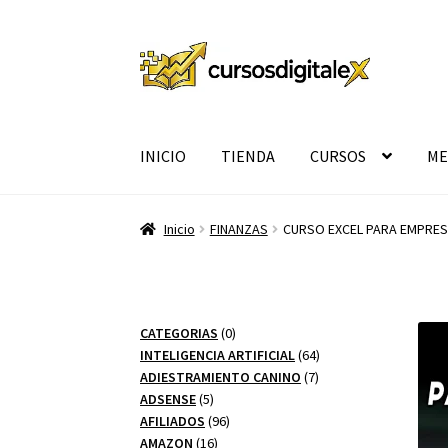
Ir
Ir
a
al
la
contenido
navegación
INICIO
TIENDA
CURSOS
ME
Inicio
FINANZAS
CURSO EXCEL PARA EMPRES
0
CATEGORIAS
0
productos
64
INTELIGENCIA ARTIFICIAL
64
7
productos
ADIESTRAMIENTO CANINO
7
5
productos
ADSENSE
5
productos
96
AFILIADOS
96
16
productos
AMAZON
16