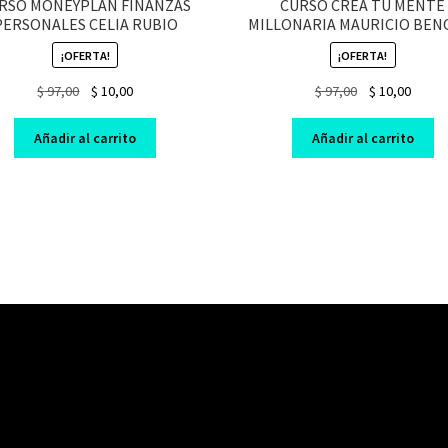
RSO MONEYPLAN FINANZAS
CURSO CREA TU MENTE
PERSONALES CELIA RUBIO
MILLONARIA MAURICIO BEN
¡OFERTA!
¡OFERTA!
Original
Current
Original
Curre
$
97,00
$
10,00
$
97,00
$
10,00
price
price
price
price
was:
is:
was:
is:
Añadir al carrito
Añadir al carrito
$ 97,00.
$ 10,00.
$ 97,00.
$ 10,0