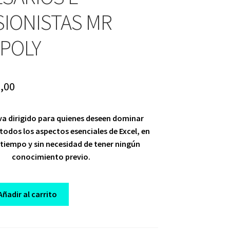
SIONISTAS MR
POLY
ginal
Current
,00
ce
price
va dirigido para quienes deseen dominar
:
is:
odos los aspectos esenciales de Excel, en
,00.
$ 10,00.
tiempo y sin necesidad de tener ningún
conocimiento previo.
Añadir al carrito