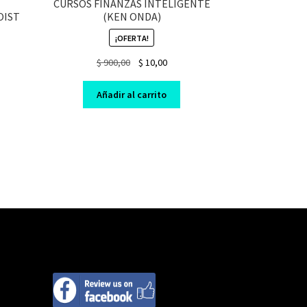
CURSOS FINANZAS INTELIGENTE
OIST
(KEN ONDA)
¡OFERTA!
nt
Original
Current
$
900,00
$
10,00
price
price
was:
is:
Añadir al carrito
0.
$ 900,00.
$ 10,00.