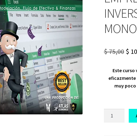
INVER
MONO
Ori
$
75,00
$
10
pri
Este curso 
was
eficazmente t
$ 75
muy poco 
CURSO
EXCEL
PARA
EMPRESARIOS