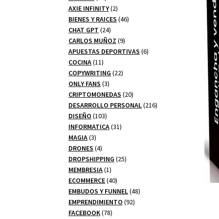
productos
2
AXIE INFINITY
2
productos
46
BIENES Y RAICES
46
24
productos
CHAT GPT
24
productos
9
CARLOS MUÑOZ
9
productos
6
APUESTAS DEPORTIVAS
6
11
productos
COCINA
11
productos
22
COPYWRITING
22
3
productos
ONLY FANS
3
productos
20
CRIPTOMONEDAS
20
productos
216
DESARROLLO PERSONAL
216
103
productos
DISEÑO
103
productos
31
INFORMATICA
31
3
productos
MAGIA
3
productos
4
DRONES
4
productos
25
DROPSHIPPING
25
1
productos
MEMBRESIA
1
producto
40
ECOMMERCE
40
productos
48
EMBUDOS Y FUNNEL
48
92
productos
EMPRENDIMIENTO
92
78
productos
FACEBOOK
78