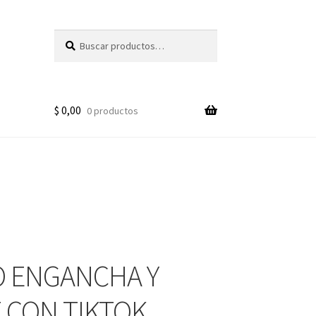
Buscar
Buscar
por:
$
0,00
0 productos
 ENGANCHA Y
 CON TIKTOK