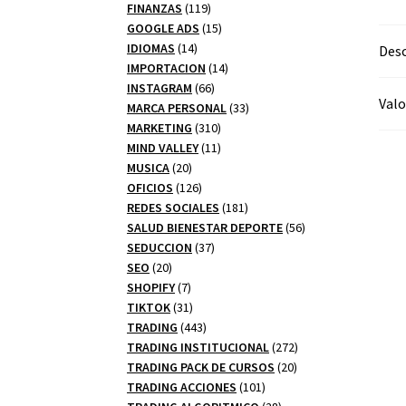
productos
119
FINANZAS
119
productos
15
GOOGLE ADS
15
14
productos
IDIOMAS
14
Desc
productos
14
IMPORTACION
14
66
productos
INSTAGRAM
66
Valo
productos
33
MARCA PERSONAL
33
310
productos
MARKETING
310
productos
11
MIND VALLEY
11
20
productos
MUSICA
20
productos
126
OFICIOS
126
productos
181
REDES SOCIALES
181
productos
56
SALUD BIENESTAR DEPORTE
56
37
productos
SEDUCCION
37
20
productos
SEO
20
productos
7
SHOPIFY
7
productos
31
TIKTOK
31
productos
443
TRADING
443
productos
272
TRADING INSTITUCIONAL
272
20
productos
TRADING PACK DE CURSOS
20
101
productos
TRADING ACCIONES
101
productos
28