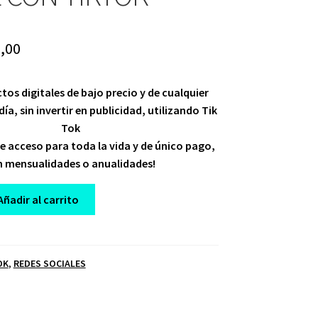
ginal
Current
,00
ce
price
os digitales de bajo precio y de cualquier
:
is:
día, sin invertir en publicidad, utilizando Tik
,00.
$ 10,00.
Tok
de acceso para toda la vida y de único pago,
in mensualidades o anualidades!
Añadir al carrito
OK
,
REDES SOCIALES