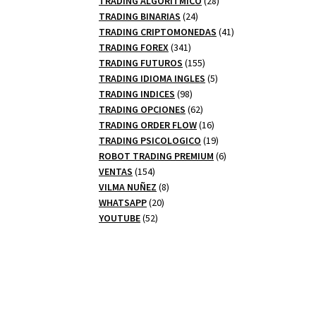
TRADING ALGORITMICO
28
24
productos
TRADING BINARIAS
24
productos
41
TRADING CRIPTOMONEDAS
41
341
productos
TRADING FOREX
341
productos
155
TRADING FUTUROS
155
productos
5
TRADING IDIOMA INGLES
5
98
productos
TRADING INDICES
98
productos
62
TRADING OPCIONES
62
productos
16
TRADING ORDER FLOW
16
productos
19
TRADING PSICOLOGICO
19
productos
6
ROBOT TRADING PREMIUM
6
154
productos
VENTAS
154
productos
8
VILMA NUÑEZ
8
20
productos
WHATSAPP
20
52
productos
YOUTUBE
52
productos