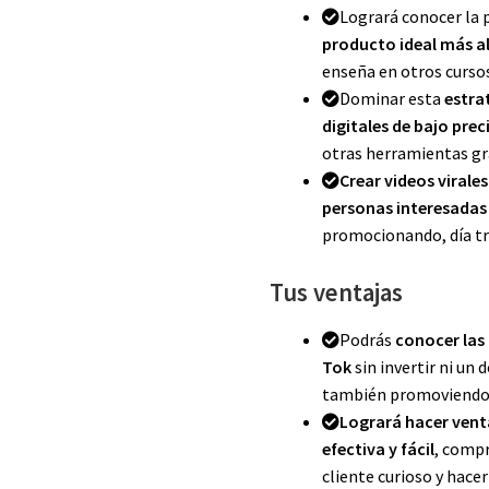
Logrará conocer la
producto ideal más al
enseña en otros curso
Dominar esta
estra
digitales de bajo prec
otras herramientas gr
Crear videos virale
personas interesadas
promocionando, día tra
Tus ventajas
Podrás
conocer las 
Tok
sin invertir ni un
también promoviendo
Logrará hacer ven
efectiva y fácil
, compr
cliente curioso y hacer