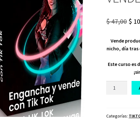
Ori
$
47,00
$
10
pri
Vende product
was
nicho, día tras 
$ 47
Este curso es 
¡s
CURSO
ENGANCHA
Y
VENDE
CON
Categorías:
TIKT
TIKTOK
cantidad