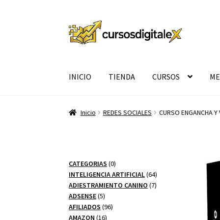
Ir
Ir
a
al
la
contenido
navegación
INICIO
TIENDA
CURSOS
ME
Inicio
REDES SOCIALES
CURSO ENGANCHA Y 
0
CATEGORIAS
0
productos
64
INTELIGENCIA ARTIFICIAL
64
7
productos
ADIESTRAMIENTO CANINO
7
5
productos
ADSENSE
5
productos
96
AFILIADOS
96
16
productos
AMAZON
16