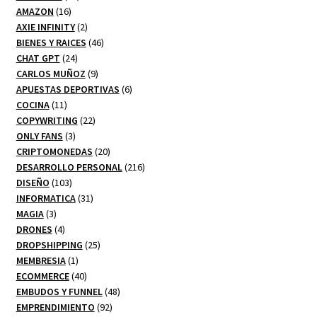
16
productos
AMAZON
16
productos
2
AXIE INFINITY
2
productos
46
BIENES Y RAICES
46
24
productos
CHAT GPT
24
productos
9
CARLOS MUÑOZ
9
productos
6
APUESTAS DEPORTIVAS
6
11
productos
COCINA
11
productos
22
COPYWRITING
22
3
productos
ONLY FANS
3
productos
20
CRIPTOMONEDAS
20
productos
216
DESARROLLO PERSONAL
216
103
productos
DISEÑO
103
productos
31
INFORMATICA
31
3
productos
MAGIA
3
productos
4
DRONES
4
productos
25
DROPSHIPPING
25
1
productos
MEMBRESIA
1
producto
40
ECOMMERCE
40
productos
48
EMBUDOS Y FUNNEL
48
92
productos
EMPRENDIMIENTO
92