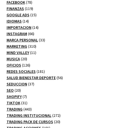
78
productos
FACEBOOK
78
productos
119
FINANZAS
119
productos
15
GOOGLE ADS
15
14
productos
IDIOMAS
14
productos
14
IMPORTACION
14
66
productos
INSTAGRAM
66
productos
33
MARCA PERSONAL
33
310
productos
MARKETING
310
productos
11
MIND VALLEY
11
20
productos
MUSICA
20
productos
126
OFICIOS
126
productos
181
REDES SOCIALES
181
productos
56
SALUD BIENESTAR DEPORTE
56
37
productos
SEDUCCION
37
20
productos
SEO
20
productos
7
SHOPIFY
7
productos
31
TIKTOK
31
productos
443
TRADING
443
productos
272
TRADING INSTITUCIONAL
272
20
productos
TRADING PACK DE CURSOS
20
101
productos