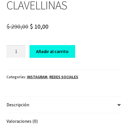
CLAVELLINAS
Original
Current
$
290,00
$
10,00
price
price
was:
is:
CURSO
Añadir al carrito
EMPRENDE
$ 290,00.
$ 10,00.
CON
INSTAGRAM
ANA
Categorías:
INSTAGRAM
,
REDES SOCIALES
CLAVELLINAS
cantidad
Descripción
Valoraciones (0)