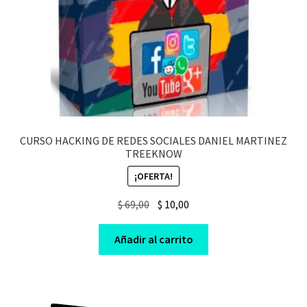
CURSO HACKING DE REDES SOCIALES DANIEL MARTINEZ
TREEKNOW
¡OFERTA!
Original
Current
$
69,00
$
10,00
price
price
was:
is:
Añadir al carrito
$ 69,00.
$ 10,00.