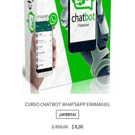
CURSO CHATBOT WHATSAPP ENMANUEL
¡OFERTA!
Original
Current
$
350,00
$
8,00
price
price