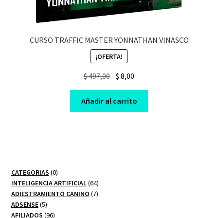
CURSO TRAFFIC MASTER YONNATHAN VINASCO
¡OFERTA!
Original
Current
$
497,00
$
8,00
price
price
was:
is:
Añadir al carrito
$ 497,00.
$ 8,00.
0
CATEGORIAS
0
productos
64
INTELIGENCIA ARTIFICIAL
64
7
productos
ADIESTRAMIENTO CANINO
7
5
productos
ADSENSE
5
productos
96
AFILIADOS
96