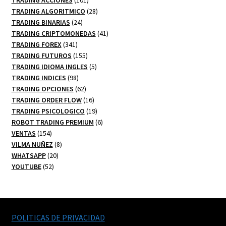
TRADING ACCIONES
101
productos
28
TRADING ALGORITMICO
28
24
productos
TRADING BINARIAS
24
productos
41
TRADING CRIPTOMONEDAS
41
341
productos
TRADING FOREX
341
productos
155
TRADING FUTUROS
155
productos
5
TRADING IDIOMA INGLES
5
98
productos
TRADING INDICES
98
productos
62
TRADING OPCIONES
62
productos
16
TRADING ORDER FLOW
16
productos
19
TRADING PSICOLOGICO
19
productos
6
ROBOT TRADING PREMIUM
6
154
productos
VENTAS
154
productos
8
VILMA NUÑEZ
8
20
productos
WHATSAPP
20
52
productos
YOUTUBE
52
productos
POLITICAS DE PRIVACIDAD