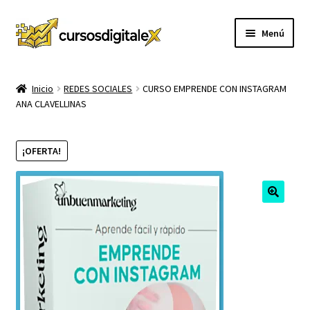
Ir
Ir
Menú
a
al
la
contenido
INICIO
navegación
Inicio
REDES SOCIALES
CURSO EMPRENDE CON INSTAGRAM
ANA CLAVELLINAS
TIENDA
Expandi
CURSOS
¡OFERTA!
el
menú
MEMBRESIA
hijo
MI CUENTA
CARRITO
CONTACTO