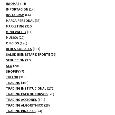
14
productos
IDIOMAS
14
productos
14
IMPORTACION
14
66
productos
INSTAGRAM
66
productos
33
MARCA PERSONAL
33
310
productos
MARKETING
310
productos
11
MIND VALLEY
11
20
productos
MUSICA
20
productos
126
OFICIOS
126
productos
181
REDES SOCIALES
181
productos
56
SALUD BIENESTAR DEPORTE
56
37
productos
SEDUCCION
37
20
productos
SEO
20
productos
7
SHOPIFY
7
productos
31
TIKTOK
31
productos
443
TRADING
443
productos
272
TRADING INSTITUCIONAL
272
20
productos
TRADING PACK DE CURSOS
20
101
productos
TRADING ACCIONES
101
productos
28
TRADING ALGORITMICO
28
24
productos
TRADING BINARIAS
24