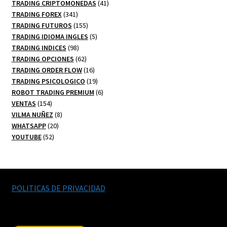
productos
41
TRADING CRIPTOMONEDAS
41
341
productos
TRADING FOREX
341
productos
155
TRADING FUTUROS
155
productos
5
TRADING IDIOMA INGLES
5
98
productos
TRADING INDICES
98
productos
62
TRADING OPCIONES
62
productos
16
TRADING ORDER FLOW
16
productos
19
TRADING PSICOLOGICO
19
productos
6
ROBOT TRADING PREMIUM
6
154
productos
VENTAS
154
productos
8
VILMA NUÑEZ
8
20
productos
WHATSAPP
20
52
productos
YOUTUBE
52
productos
POLITICAS DE PRIVACIDAD