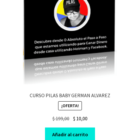
CURSO PILAS BABY GERMAN ALVAREZ
¡OFERTA!
Original
Current
$
199,00
$
10,00
price
price
was:
is:
Añadir al carrito