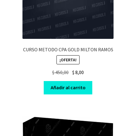
CURSO METODO CPA GOLD MILTON RAMOS
¡OFERTA!
Original
Current
$
450,00
$
8,00
price
price
was:
is:
Añadir al carrito
$ 450,00.
$ 8,00.