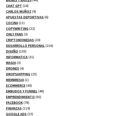
BIENES Y RAICES
46
24
productos
CHAT GPT
24
productos
9
CARLOS MUÑOZ
9
productos
6
APUESTAS DEPORTIVAS
6
11
productos
COCINA
11
productos
22
COPYWRITING
22
3
productos
ONLY FANS
3
productos
20
CRIPTOMONEDAS
20
productos
216
DESARROLLO PERSONAL
216
103
productos
DISEÑO
103
productos
31
INFORMATICA
31
3
productos
MAGIA
3
productos
4
DRONES
4
productos
25
DROPSHIPPING
25
1
productos
MEMBRESIA
1
producto
40
ECOMMERCE
40
productos
48
EMBUDOS Y FUNNEL
48
92
productos
EMPRENDIMIENTO
92
78
productos
FACEBOOK
78
productos
119
FINANZAS
119
productos
15
GOOGLE ADS
15