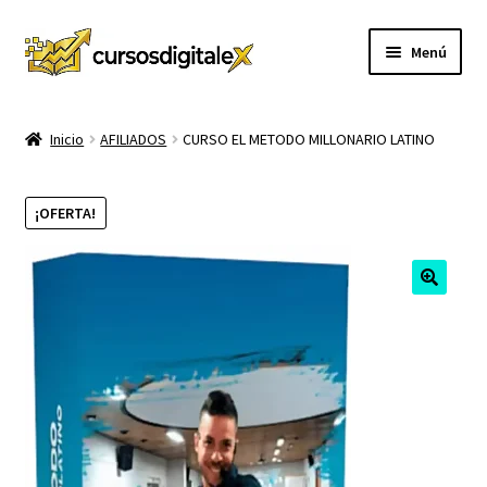
Ir
Ir
Menú
a
al
la
contenido
INICIO
navegación
Inicio
AFILIADOS
CURSO EL METODO MILLONARIO LATINO
TIENDA
¡OFERTA!
Expandi
CURSOS
el
menú
MEMBRESIA
hijo
MI CUENTA
CARRITO
CONTACTO