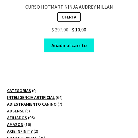
CURSO HOTMART NINJA AUDREY MILLAN
¡OFERTA!
Original
Current
$
297,00
$
10,00
price
price
was:
is:
Añadir al carrito
$ 297,00.
$ 10,00.
0
CATEGORIAS
0
productos
64
INTELIGENCIA ARTIFICIAL
64
7
productos
ADIESTRAMIENTO CANINO
7
5
productos
ADSENSE
5
productos
96
AFILIADOS
96
16
productos
AMAZON
16
productos
2
AXIE INFINITY
2
productos
46