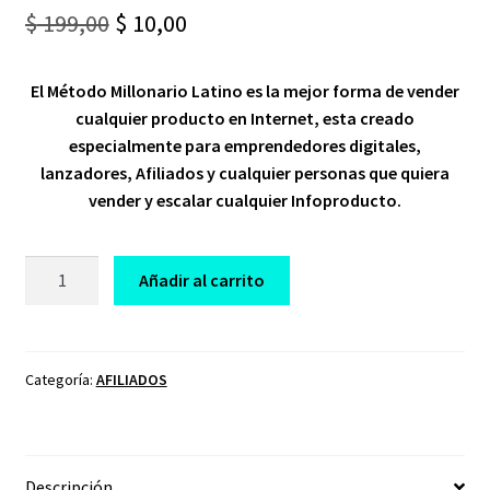
Original
Current
$
199,00
$
10,00
price
price
El Método Millonario Latino es la mejor forma de vender
was:
is:
cualquier producto en Internet, esta creado
$ 199,00.
$ 10,00.
especialmente para emprendedores digitales,
lanzadores, Afiliados y cualquier personas que quiera
vender y escalar cualquier Infoproducto.
CURSO
Añadir al carrito
EL
METODO
MILLONARIO
LATINO
Categoría:
AFILIADOS
cantidad
Descripción