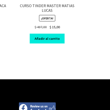
LACA
CURSO TINDER MASTER MATIAS
LUCAS
¡OFERTA!
nt
Original
Current
$
487,00
$
15,00
price
price
was:
is:
0.
Añadir al carrito
$ 487,00.
$ 15,00.