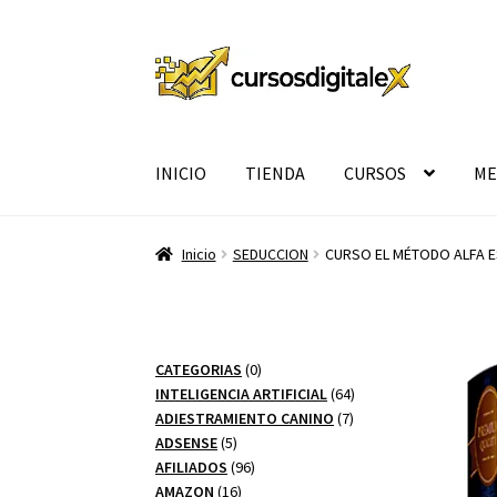
Ir
Ir
a
al
la
contenido
navegación
INICIO
TIENDA
CURSOS
ME
Inicio
SEDUCCION
CURSO EL MÉTODO ALFA 
0
CATEGORIAS
0
productos
64
INTELIGENCIA ARTIFICIAL
64
7
productos
ADIESTRAMIENTO CANINO
7
5
productos
ADSENSE
5
productos
96
AFILIADOS
96
16
productos
AMAZON
16