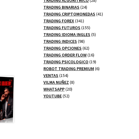
TRADING ALGORITMICO
28
24
productos
TRADING BINARIAS
24
productos
41
TRADING CRIPTOMONEDAS
41
341
productos
TRADING FOREX
341
productos
155
TRADING FUTUROS
155
productos
5
TRADING IDIOMA INGLES
5
98
productos
TRADING INDICES
98
productos
62
TRADING OPCIONES
62
productos
16
TRADING ORDER FLOW
16
productos
19
TRADING PSICOLOGICO
19
productos
6
ROBOT TRADING PREMIUM
6
154
productos
VENTAS
154
productos
8
VILMA NUÑEZ
8
20
productos
WHATSAPP
20
52
productos
YOUTUBE
52
productos