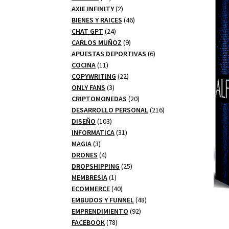
productos
2
AXIE INFINITY
2
productos
46
BIENES Y RAICES
46
24
productos
CHAT GPT
24
productos
9
CARLOS MUÑOZ
9
productos
6
APUESTAS DEPORTIVAS
6
11
productos
COCINA
11
productos
22
COPYWRITING
22
3
productos
ONLY FANS
3
productos
20
CRIPTOMONEDAS
20
productos
216
DESARROLLO PERSONAL
216
103
productos
DISEÑO
103
productos
31
INFORMATICA
31
3
productos
MAGIA
3
productos
4
DRONES
4
productos
25
DROPSHIPPING
25
1
productos
MEMBRESIA
1
producto
40
ECOMMERCE
40
productos
48
EMBUDOS Y FUNNEL
48
92
productos
EMPRENDIMIENTO
92
78
productos
FACEBOOK
78