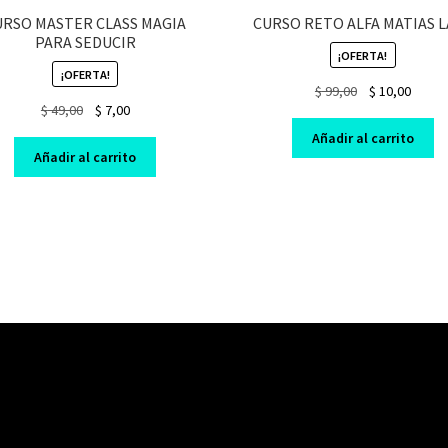
URSO MASTER CLASS MAGIA
CURSO RETO ALFA MATIAS 
PARA SEDUCIR
¡OFERTA!
¡OFERTA!
Original
Curre
$
99,00
$
10,00
Original
Current
$
49,00
$
7,00
price
price
price
price
was:
is:
Añadir al carrito
was:
is:
$ 99,00.
$ 10,0
Añadir al carrito
$ 49,00.
$ 7,00.