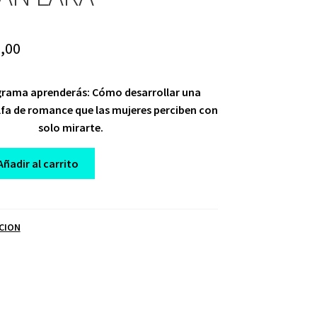
ginal
Current
,00
ce
price
grama aprenderás: Cómo desarrollar una
:
is:
lfa de romance que las mujeres perciben con
,00.
$ 10,00.
solo mirarte.
Añadir al carrito
CION