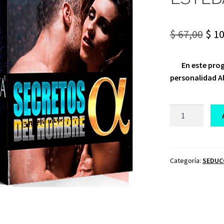
Ori
$
67,00
$
10
pri
En este pro
was
personalidad A
$ 67
CURSO
EL
MÉTODO
ALFA
ESTEBAN
Categoría:
SEDUC
LARA
cantidad