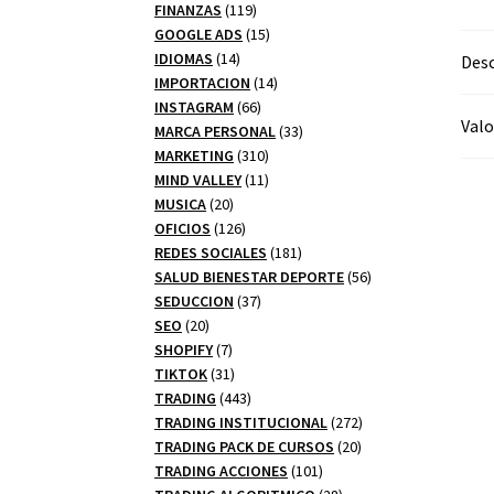
productos
119
FINANZAS
119
productos
15
GOOGLE ADS
15
14
productos
IDIOMAS
14
Desc
productos
14
IMPORTACION
14
66
productos
INSTAGRAM
66
Valo
productos
33
MARCA PERSONAL
33
310
productos
MARKETING
310
productos
11
MIND VALLEY
11
20
productos
MUSICA
20
productos
126
OFICIOS
126
productos
181
REDES SOCIALES
181
productos
56
SALUD BIENESTAR DEPORTE
56
37
productos
SEDUCCION
37
20
productos
SEO
20
productos
7
SHOPIFY
7
productos
31
TIKTOK
31
productos
443
TRADING
443
productos
272
TRADING INSTITUCIONAL
272
20
productos
TRADING PACK DE CURSOS
20
101
productos
TRADING ACCIONES
101
productos
28