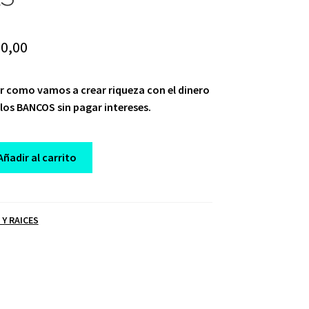
iginal
Current
0,00
ice
price
ar como vamos a crear riqueza con el dinero
s:
is:
 los BANCOS sin pagar intereses.
47,00.
$ 20,00.
Añadir al carrito
 Y RAICES