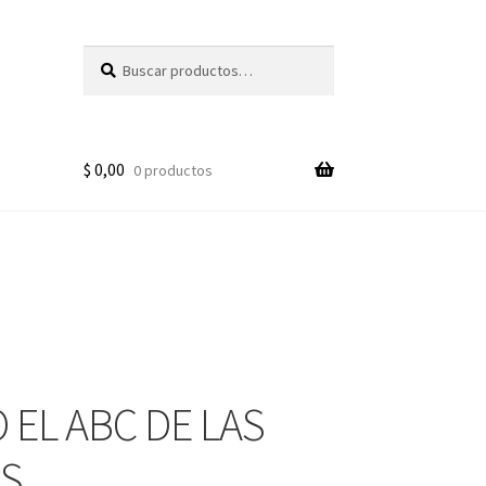
Buscar
Buscar
por:
$
0,00
0 productos
 EL ABC DE LAS
S