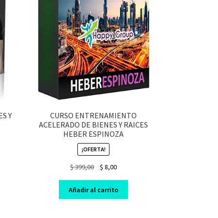
ES Y
CURSO ENTRENAMIENTO
ACELERADO DE BIENES Y RAICES
HEBER ESPINOZA
¡OFERTA!
nt
Original
Current
$
399,00
$
8,00
price
price
was:
is:
Añadir al carrito
$ 399,00.
$ 8,00.