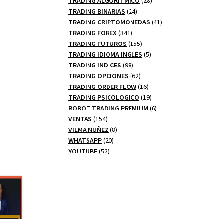
TRADING ALGORITMICO
28
24
productos
TRADING BINARIAS
24
productos
41
TRADING CRIPTOMONEDAS
41
341
productos
TRADING FOREX
341
productos
155
TRADING FUTUROS
155
productos
5
TRADING IDIOMA INGLES
5
98
productos
TRADING INDICES
98
productos
62
TRADING OPCIONES
62
productos
16
TRADING ORDER FLOW
16
productos
19
TRADING PSICOLOGICO
19
productos
6
ROBOT TRADING PREMIUM
6
154
productos
VENTAS
154
productos
8
VILMA NUÑEZ
8
20
productos
WHATSAPP
20
52
productos
YOUTUBE
52
productos