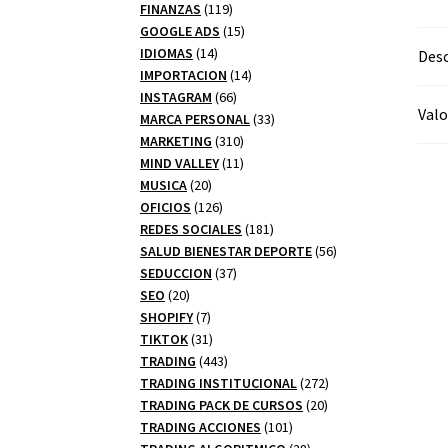
productos
119
FINANZAS
119
productos
15
GOOGLE ADS
15
14
productos
IDIOMAS
14
Desc
productos
14
IMPORTACION
14
66
productos
INSTAGRAM
66
Valo
productos
33
MARCA PERSONAL
33
310
productos
MARKETING
310
productos
11
MIND VALLEY
11
20
productos
MUSICA
20
productos
126
OFICIOS
126
productos
181
REDES SOCIALES
181
productos
56
SALUD BIENESTAR DEPORTE
56
37
productos
SEDUCCION
37
20
productos
SEO
20
productos
7
SHOPIFY
7
productos
31
TIKTOK
31
productos
443
TRADING
443
productos
272
TRADING INSTITUCIONAL
272
20
productos
TRADING PACK DE CURSOS
20
101
productos
TRADING ACCIONES
101
productos
28