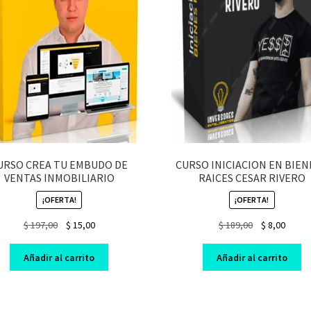
URSO CREA TU EMBUDO DE
CURSO INICIACION EN BIEN
VENTAS INMOBILIARIO
RAICES CESAR RIVERO
¡OFERTA!
¡OFERTA!
Original
Current
Original
Curre
$
197,00
$
15,00
$
189,00
$
8,00
price
price
price
price
was:
is:
was:
is:
Añadir al carrito
Añadir al carrito
$ 197,00.
$ 15,00.
$ 189,00.
$ 8,00.