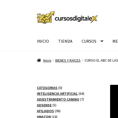
Ir
Ir
a
al
la
contenido
navegación
INICIO
TIENDA
CURSOS
ME
Inicio
BIENES Y RAICES
CURSO EL ABC DE LA
0
CATEGORIAS
0
productos
64
INTELIGENCIA ARTIFICIAL
64
7
productos
ADIESTRAMIENTO CANINO
7
5
productos
ADSENSE
5
productos
96
AFILIADOS
96
16
productos
AMAZON
16