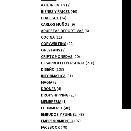
productos
2
AXIE INFINITY
2
productos
46
BIENES Y RAICES
46
24
productos
CHAT GPT
24
productos
9
CARLOS MUÑOZ
9
productos
6
APUESTAS DEPORTIVAS
6
11
productos
COCINA
11
productos
22
COPYWRITING
22
3
productos
ONLY FANS
3
productos
20
CRIPTOMONEDAS
20
productos
216
DESARROLLO PERSONAL
216
103
productos
DISEÑO
103
productos
31
INFORMATICA
31
3
productos
MAGIA
3
productos
4
DRONES
4
productos
25
DROPSHIPPING
25
1
productos
MEMBRESIA
1
producto
40
ECOMMERCE
40
productos
48
EMBUDOS Y FUNNEL
48
92
productos
EMPRENDIMIENTO
92
78
productos
FACEBOOK
78