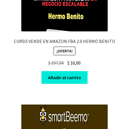
CURSO VENDE EN AMAZON FBA 2.0 HERMO BENITO
¡OFERTA!
Original
Current
$
297,00
$
10,00
price
price
was:
is:
Añadir al carrito
$ 297,00.
$ 10,00.