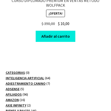
CURSO DIPLOMADO PREMIUM EN VENTAS METODO
WOLFPACK
¡OFERTA!
Original
Current
$
390,00
$
10,00
price
price
was:
is:
Añadir al carrito
$ 390,00.
$ 10,00.
0
CATEGORIAS
0
productos
64
INTELIGENCIA ARTIFICIAL
64
7
productos
ADIESTRAMIENTO CANINO
7
5
productos
ADSENSE
5
productos
96
AFILIADOS
96
16
productos
AMAZON
16
productos
2
AXIE INFINITY
2
productos
46
BIENES Y RAICES
46