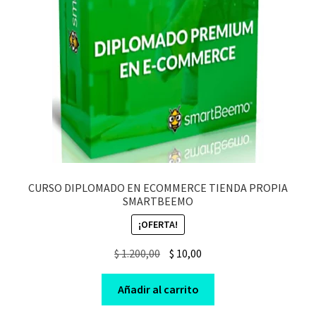
CURSO DIPLOMADO EN ECOMMERCE TIENDA PROPIA
SMARTBEEMO
¡OFERTA!
Original
Current
$
1.200,00
$
10,00
price
price
was:
is:
Añadir al carrito
$ 1.200,00.
$ 10,00.