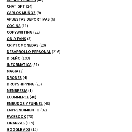
24
productos
CHAT GPT
24
productos
9
CARLOS MUÑOZ
9
productos
6
APUESTAS DEPORTIVAS
6
11
productos
COCINA
11
productos
22
COPYWRITING
22
3
productos
ONLY FANS
3
productos
20
CRIPTOMONEDAS
20
productos
216
DESARROLLO PERSONAL
216
103
productos
DISEÑO
103
productos
31
INFORMATICA
31
3
productos
MAGIA
3
productos
4
DRONES
4
productos
25
DROPSHIPPING
25
1
productos
MEMBRESIA
1
producto
40
ECOMMERCE
40
productos
48
EMBUDOS Y FUNNEL
48
92
productos
EMPRENDIMIENTO
92
78
productos
FACEBOOK
78
productos
119
FINANZAS
119
productos
15
GOOGLE ADS
15