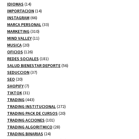
14
productos
IDIOMAS
14
productos
14
IMPORTACION
14
66
productos
INSTAGRAM
66
productos
33
MARCA PERSONAL
33
310
productos
MARKETING
310
productos
11
MIND VALLEY
11
20
productos
MUSICA
20
productos
126
OFICIOS
126
productos
181
REDES SOCIALES
181
productos
56
SALUD BIENESTAR DEPORTE
56
37
productos
SEDUCCION
37
20
productos
SEO
20
productos
7
SHOPIFY
7
productos
31
TIKTOK
31
productos
443
TRADING
443
productos
272
TRADING INSTITUCIONAL
272
20
productos
TRADING PACK DE CURSOS
20
101
productos
TRADING ACCIONES
101
productos
28
TRADING ALGORITMICO
28
24
productos
TRADING BINARIAS
24