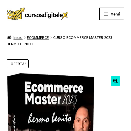
Ir
Ir
Menú
a
al
la
contenido
INICIO
navegación
Inicio
ECOMMERCE
CURSO ECOMMERCE MASTER 2023
HERMO BENITO
TIENDA
Expandi
CURSOS
¡OFERTA!
el
menú
MEMBRESIA
hijo
MI CUENTA
CARRITO
CONTACTO