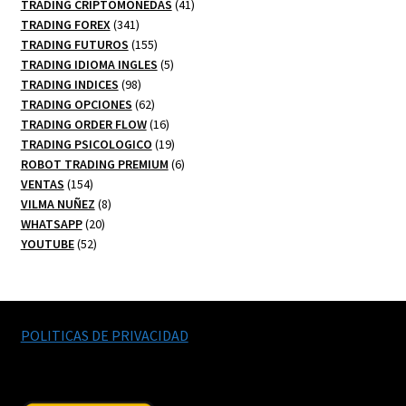
productos
41
TRADING CRIPTOMONEDAS
41
341
productos
TRADING FOREX
341
productos
155
TRADING FUTUROS
155
productos
5
TRADING IDIOMA INGLES
5
98
productos
TRADING INDICES
98
productos
62
TRADING OPCIONES
62
productos
16
TRADING ORDER FLOW
16
productos
19
TRADING PSICOLOGICO
19
productos
6
ROBOT TRADING PREMIUM
6
154
productos
VENTAS
154
productos
8
VILMA NUÑEZ
8
20
productos
WHATSAPP
20
52
productos
YOUTUBE
52
productos
POLITICAS DE PRIVACIDAD