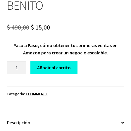
BENITO
Original
Current
$
490,00
$
15,00
price
price
Paso a Paso, cómo obtener tus primeras ventas en
was:
is:
Amazon para crear un negocio escalable.
$ 490,00.
$ 15,00.
CURSO
Añadir al carrito
ECOMMERCE
MASTER
2023
HERMO
Categoría:
ECOMMERCE
BENITO
cantidad
Descripción