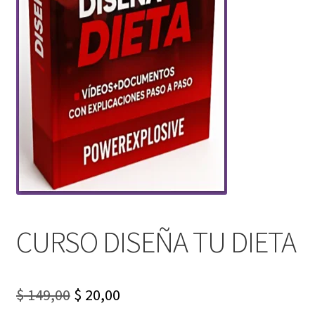
CURSO DISEÑA TU DIETA
Original
Current
$
149,00
$
20,00