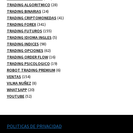
productos
28
TRADING ALGORITMICO
28
24
productos
TRADING BINARIAS
24
productos
41
TRADING CRIPTOMONEDAS
41
341
productos
TRADING FOREX
341
productos
155
TRADING FUTUROS
155
productos
5
TRADING IDIOMA INGLES
5
98
productos
TRADING INDICES
98
productos
62
TRADING OPCIONES
62
productos
16
TRADING ORDER FLOW
16
productos
19
TRADING PSICOLOGICO
19
productos
6
ROBOT TRADING PREMIUM
6
154
productos
VENTAS
154
productos
8
VILMA NUÑEZ
8
20
productos
WHATSAPP
20
52
productos
YOUTUBE
52
productos
POLITICAS DE PRIVACIDAD