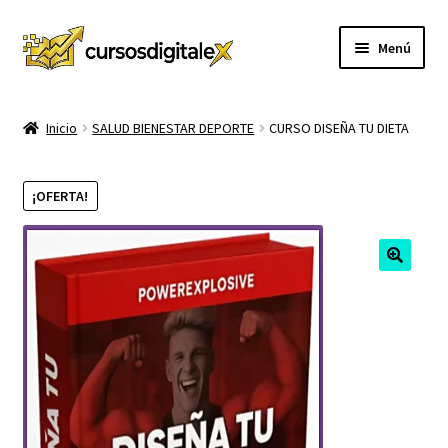
Ir
Ir
Menú
a
al
la
contenido
INICIO
navegación
Inicio
SALUD BIENESTAR DEPORTE
CURSO DISEÑA TU DIETA
TIENDA
¡OFERTA!
Expandi
CURSOS
el
menú
MEMBRESIA
hijo
MI CUENTA
CARRITO
CONTACTO