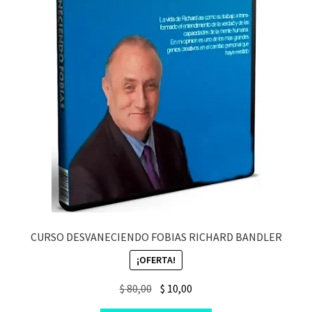
CURSO DESVANECIENDO FOBIAS RICHARD BANDLER
¡OFERTA!
Original
Current
$
80,00
$
10,00
price
price