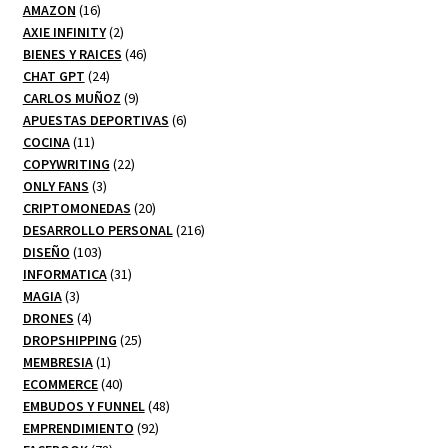
16
productos
AMAZON
16
productos
2
AXIE INFINITY
2
productos
46
BIENES Y RAICES
46
24
productos
CHAT GPT
24
productos
9
CARLOS MUÑOZ
9
productos
6
APUESTAS DEPORTIVAS
6
11
productos
COCINA
11
productos
22
COPYWRITING
22
3
productos
ONLY FANS
3
productos
20
CRIPTOMONEDAS
20
productos
216
DESARROLLO PERSONAL
216
103
productos
DISEÑO
103
productos
31
INFORMATICA
31
3
productos
MAGIA
3
productos
4
DRONES
4
productos
25
DROPSHIPPING
25
1
productos
MEMBRESIA
1
producto
40
ECOMMERCE
40
productos
48
EMBUDOS Y FUNNEL
48
92
productos
EMPRENDIMIENTO
92