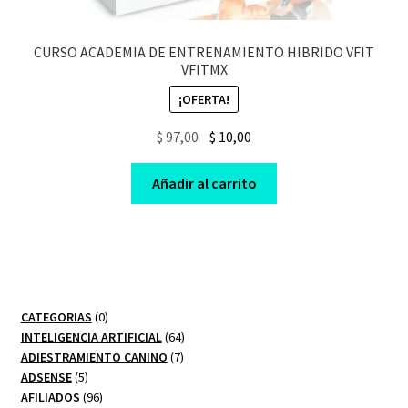
CURSO ACADEMIA DE ENTRENAMIENTO HIBRIDO VFIT
VFITMX
¡OFERTA!
Original
Current
$
97,00
$
10,00
price
price
was:
is:
Añadir al carrito
$ 97,00.
$ 10,00.
0
CATEGORIAS
0
productos
64
INTELIGENCIA ARTIFICIAL
64
7
productos
ADIESTRAMIENTO CANINO
7
5
productos
ADSENSE
5
productos
96
AFILIADOS
96