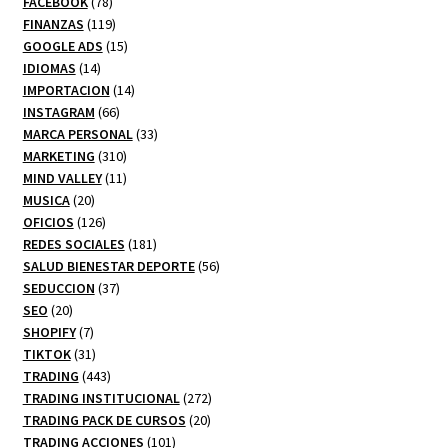
78
productos
FACEBOOK
78
productos
119
FINANZAS
119
productos
15
GOOGLE ADS
15
14
productos
IDIOMAS
14
productos
14
IMPORTACION
14
66
productos
INSTAGRAM
66
productos
33
MARCA PERSONAL
33
310
productos
MARKETING
310
productos
11
MIND VALLEY
11
20
productos
MUSICA
20
productos
126
OFICIOS
126
productos
181
REDES SOCIALES
181
productos
56
SALUD BIENESTAR DEPORTE
56
37
productos
SEDUCCION
37
20
productos
SEO
20
productos
7
SHOPIFY
7
productos
31
TIKTOK
31
productos
443
TRADING
443
productos
272
TRADING INSTITUCIONAL
272
20
productos
TRADING PACK DE CURSOS
20
101
productos
TRADING ACCIONES
101