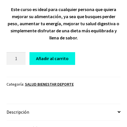
price
price
Este curso es ideal para cualquier persona que quiera
was:
is:
mejorar su alimentación, ya sea que busques perder
$ 149,00.
$ 20,00.
peso, aumentar tu energía, mejorar tu salud digestiva o
simplemente disfrutar de una dieta más equilibrada y
llena de sabor.
CURSO
Añadir al carrito
DISEÑA
TU
DIETA
cantidad
Categoría:
SALUD BIENESTAR DEPORTE
Descripción