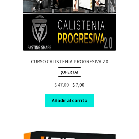
CURSO CALISTENIA PROGRESIVA 2.0
¡OFERTA!
Original
Current
$
47,00
$
7,00
price
price
was:
is:
Añadir al carrito
$ 47,00.
$ 7,00.