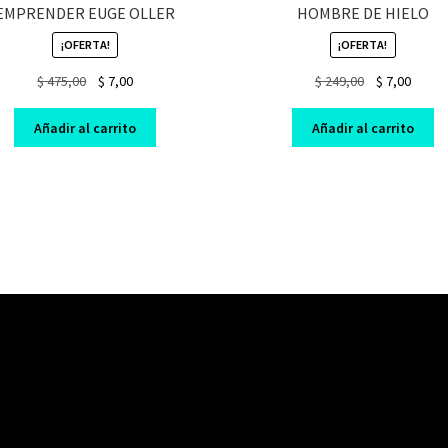
EMPRENDER EUGE OLLER
HOMBRE DE HIELO
¡OFERTA!
¡OFERTA!
Original
Current
Original
Curre
$
475,00
$
7,00
$
249,00
$
7,00
price
price
price
price
was:
is:
was:
is:
Añadir al carrito
Añadir al carrito
$ 475,00.
$ 7,00.
$ 249,00.
$ 7,00.