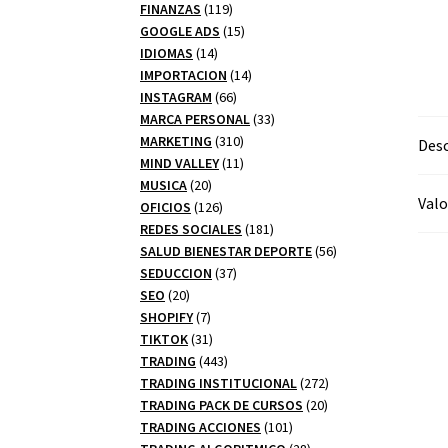
productos
119
FINANZAS
119
productos
15
GOOGLE ADS
15
14
productos
IDIOMAS
14
productos
14
IMPORTACION
14
66
productos
INSTAGRAM
66
productos
33
MARCA PERSONAL
33
310
productos
MARKETING
310
Desc
productos
11
MIND VALLEY
11
20
productos
MUSICA
20
Valo
productos
126
OFICIOS
126
productos
181
REDES SOCIALES
181
productos
56
SALUD BIENESTAR DEPORTE
56
37
productos
SEDUCCION
37
20
productos
SEO
20
productos
7
SHOPIFY
7
productos
31
TIKTOK
31
productos
443
TRADING
443
productos
272
TRADING INSTITUCIONAL
272
20
productos
TRADING PACK DE CURSOS
20
101
productos
TRADING ACCIONES
101
productos
28