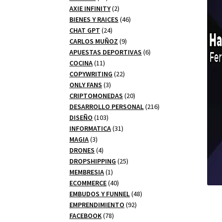
productos
2
AXIE INFINITY
2
productos
46
BIENES Y RAICES
46
24
productos
CHAT GPT
24
productos
9
CARLOS MUÑOZ
9
productos
6
APUESTAS DEPORTIVAS
6
11
productos
COCINA
11
productos
22
COPYWRITING
22
3
productos
ONLY FANS
3
productos
20
CRIPTOMONEDAS
20
productos
216
DESARROLLO PERSONAL
216
103
productos
DISEÑO
103
productos
31
INFORMATICA
31
3
productos
MAGIA
3
productos
4
DRONES
4
productos
25
DROPSHIPPING
25
1
productos
MEMBRESIA
1
producto
40
ECOMMERCE
40
productos
48
EMBUDOS Y FUNNEL
48
92
productos
EMPRENDIMIENTO
92
78
productos
FACEBOOK
78