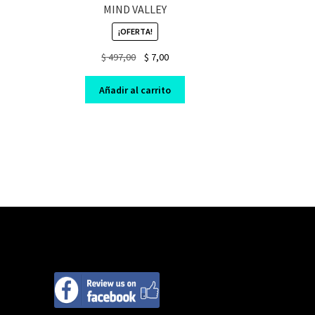
MIND VALLEY
¡OFERTA!
nt
Original
Current
$
497,00
$
7,00
price
price
was:
is:
Añadir al carrito
$ 497,00.
$ 7,00.