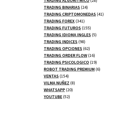
TRADING ALGORITMICO
28
24
productos
TRADING BINARIAS
24
productos
41
TRADING CRIPTOMONEDAS
41
341
productos
TRADING FOREX
341
productos
155
TRADING FUTUROS
155
productos
5
TRADING IDIOMA INGLES
5
98
productos
TRADING INDICES
98
productos
62
TRADING OPCIONES
62
productos
16
TRADING ORDER FLOW
16
productos
19
TRADING PSICOLOGICO
19
productos
6
ROBOT TRADING PREMIUM
6
154
productos
VENTAS
154
productos
8
VILMA NUÑEZ
8
20
productos
WHATSAPP
20
52
productos
YOUTUBE
52
productos