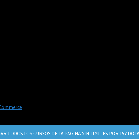
oCommerce
.
AR TODOS LOS CURSOS DE LA PAGINA SIN LIMITES POR 157 DO