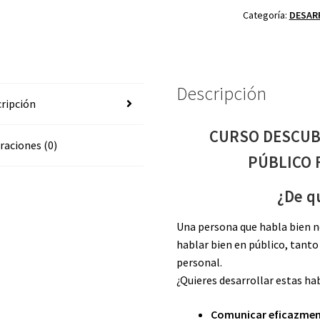
DE
Categoría:
DESAR
HABLAR
EN
PÚBLICO
FERNANDO
Descripción
MIRALLES
ripción
cantidad
CURSO DESCUBR
raciones (0)
PÚBLICO 
¿De qu
Una persona que habla bien n
hablar bien en público, tant
personal.
¿Quieres desarrollar estas ha
Comunicar eficazme