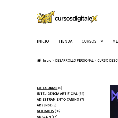
Ir
Ir
a
al
la
contenido
navegación
INICIO
TIENDA
CURSOS
ME
Inicio
DESARROLLO PERSONAL
CURSO DESCU
0
CATEGORIAS
0
productos
64
INTELIGENCIA ARTIFICIAL
64
7
productos
ADIESTRAMIENTO CANINO
7
5
productos
ADSENSE
5
productos
96
AFILIADOS
96
16
productos
AMAZON
16