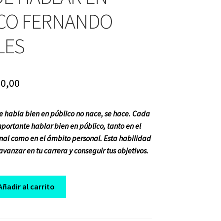
CO FERNANDO
LES
iginal
Current
0,00
ice
price
 habla bien en público no nace, se hace. Cada
s:
is:
portante hablar bien en público, tanto en el
05,00.
$ 10,00.
nal como en el ámbito personal. Esta habilidad
 avanzar en tu carrera y conseguir tus objetivos.
Añadir al carrito