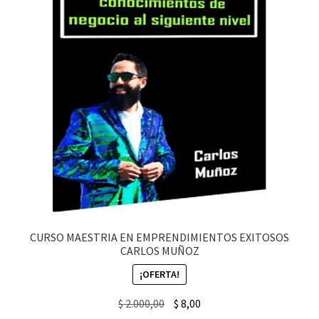
CURSO MAESTRIA EN EMPRENDIMIENTOS EXITOSOS
CARLOS MUÑOZ
¡OFERTA!
Original
Current
$
2.000,00
$
8,00