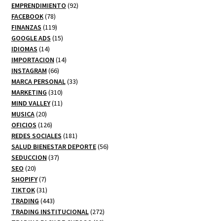
92
productos
EMPRENDIMIENTO
92
78
productos
FACEBOOK
78
productos
119
FINANZAS
119
productos
15
GOOGLE ADS
15
14
productos
IDIOMAS
14
productos
14
IMPORTACION
14
66
productos
INSTAGRAM
66
productos
33
MARCA PERSONAL
33
310
productos
MARKETING
310
productos
11
MIND VALLEY
11
20
productos
MUSICA
20
productos
126
OFICIOS
126
productos
181
REDES SOCIALES
181
productos
56
SALUD BIENESTAR DEPORTE
56
37
productos
SEDUCCION
37
20
productos
SEO
20
productos
7
SHOPIFY
7
productos
31
TIKTOK
31
productos
443
TRADING
443
productos
272
TRADING INSTITUCIONAL
272