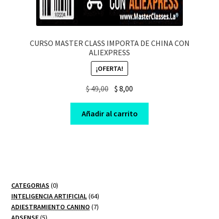
CURSO MASTER CLASS IMPORTA DE CHINA CON
ALIEXPRESS
¡OFERTA!
Original
Current
$
49,00
$
8,00
price
price
was:
is:
Añadir al carrito
$ 49,00.
$ 8,00.
0
CATEGORIAS
0
productos
64
INTELIGENCIA ARTIFICIAL
64
7
productos
ADIESTRAMIENTO CANINO
7
5
productos
ADSENSE
5