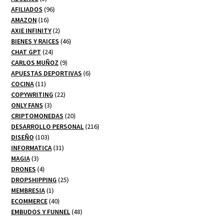
productos
96
AFILIADOS
96
16
productos
AMAZON
16
productos
2
AXIE INFINITY
2
productos
46
BIENES Y RAICES
46
24
productos
CHAT GPT
24
productos
9
CARLOS MUÑOZ
9
productos
6
APUESTAS DEPORTIVAS
6
11
productos
COCINA
11
productos
22
COPYWRITING
22
3
productos
ONLY FANS
3
productos
20
CRIPTOMONEDAS
20
productos
216
DESARROLLO PERSONAL
216
103
productos
DISEÑO
103
productos
31
INFORMATICA
31
3
productos
MAGIA
3
productos
4
DRONES
4
productos
25
DROPSHIPPING
25
1
productos
MEMBRESIA
1
producto
40
ECOMMERCE
40
productos
48
EMBUDOS Y FUNNEL
48