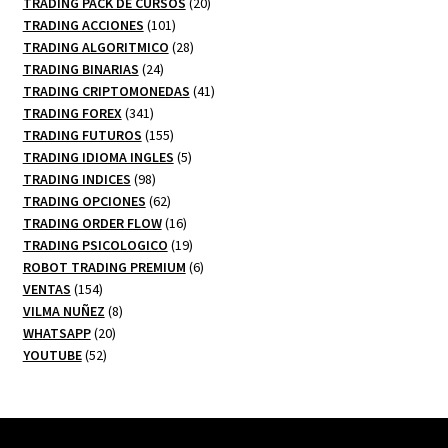
20
productos
TRADING PACK DE CURSOS
20
101
productos
TRADING ACCIONES
101
productos
28
TRADING ALGORITMICO
28
24
productos
TRADING BINARIAS
24
productos
41
TRADING CRIPTOMONEDAS
41
341
productos
TRADING FOREX
341
productos
155
TRADING FUTUROS
155
productos
5
TRADING IDIOMA INGLES
5
98
productos
TRADING INDICES
98
productos
62
TRADING OPCIONES
62
productos
16
TRADING ORDER FLOW
16
productos
19
TRADING PSICOLOGICO
19
productos
6
ROBOT TRADING PREMIUM
6
154
productos
VENTAS
154
productos
8
VILMA NUÑEZ
8
20
productos
WHATSAPP
20
52
productos
YOUTUBE
52
productos