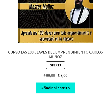
CURSO LAS 100 CLAVES DEL EMPRENDIMIENTO CARLOS
MUÑOZ
¡OFERTA!
Original
Current
$
99,00
$
8,00
price
price
was:
is:
Añadir al carrito
$ 99,00.
$ 8,00.