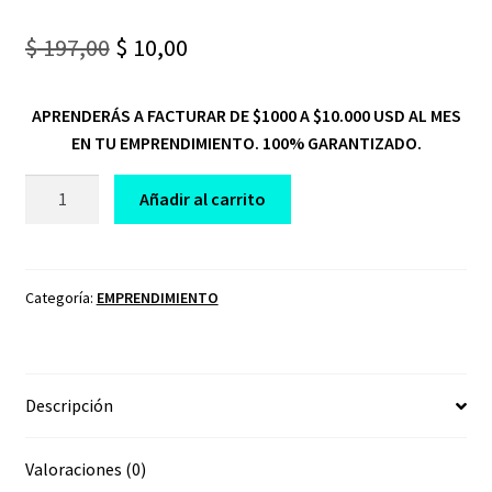
Original
Current
$
197,00
$
10,00
price
price
APRENDERÁS A FACTURAR DE $1000 A $10.000 USD AL MES
was:
is:
EN TU EMPRENDIMIENTO. 100% GARANTIZADO.
$ 197,00.
$ 10,00.
CURSO
Añadir al carrito
DESAFIO
EMPRENDEDOR
PRO
cantidad
Categoría:
EMPRENDIMIENTO
Descripción
Valoraciones (0)