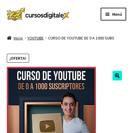
Ir
Ir
Menú
a
al
la
contenido
INICIO
navegación
Inicio
YOUTUBE
CURSO DE YOUTUBE DE 0 A 1000 SUBS
TIENDA
¡OFERTA!
Expandi
CURSOS
el
menú
MEMBRESIA
hijo
MI CUENTA
CARRITO
CONTACTO