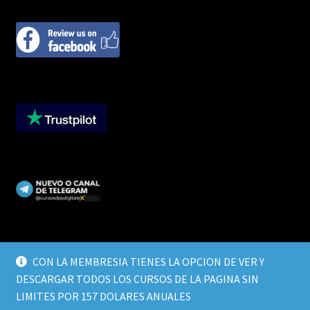
CON LA MEMBRESIA TIENES LA OPCION DE VER Y
DESCARGAR TODOS LOS CURSOS DE LA PAGINA SIN
© CURSOS DIGITALEX 2026
LIMITES POR 157 DOLARES ANUALES
TERMINOS Y CONDICIONES
Built with WooCommerce
.