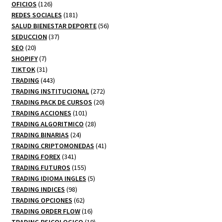
productos
126
OFICIOS
126
productos
181
REDES SOCIALES
181
productos
56
SALUD BIENESTAR DEPORTE
56
37
productos
SEDUCCION
37
20
productos
SEO
20
productos
7
SHOPIFY
7
productos
31
TIKTOK
31
productos
443
TRADING
443
productos
272
TRADING INSTITUCIONAL
272
20
productos
TRADING PACK DE CURSOS
20
101
productos
TRADING ACCIONES
101
productos
28
TRADING ALGORITMICO
28
24
productos
TRADING BINARIAS
24
productos
41
TRADING CRIPTOMONEDAS
41
341
productos
TRADING FOREX
341
productos
155
TRADING FUTUROS
155
productos
5
TRADING IDIOMA INGLES
5
98
productos
TRADING INDICES
98
productos
62
TRADING OPCIONES
62
productos
16
TRADING ORDER FLOW
16
productos
19