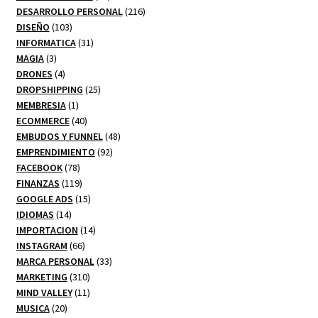
productos
216
DESARROLLO PERSONAL
216
103
productos
DISEÑO
103
productos
31
INFORMATICA
31
3
productos
MAGIA
3
productos
4
DRONES
4
productos
25
DROPSHIPPING
25
1
productos
MEMBRESIA
1
producto
40
ECOMMERCE
40
productos
48
EMBUDOS Y FUNNEL
48
92
productos
EMPRENDIMIENTO
92
78
productos
FACEBOOK
78
productos
119
FINANZAS
119
productos
15
GOOGLE ADS
15
14
productos
IDIOMAS
14
productos
14
IMPORTACION
14
66
productos
INSTAGRAM
66
productos
33
MARCA PERSONAL
33
310
productos
MARKETING
310
productos
11
MIND VALLEY
11
20
productos
MUSICA
20