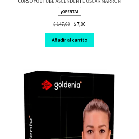
CURSO YOUTUBE ASCENDENTE OSCAR MARRON
¡OFERTA!
Original
Current
$
147,00
$
7,00
price
price
was:
is:
Añadir al carrito
$ 147,00.
$ 7,00.