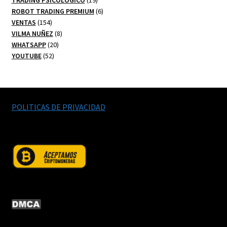
TRADING PSICOLOGICO
19
productos
6
ROBOT TRADING PREMIUM
6
154
productos
VENTAS
154
productos
8
VILMA NUÑEZ
8
20
productos
WHATSAPP
20
52
productos
YOUTUBE
52
productos
POLITICAS DE PRIVACIDAD