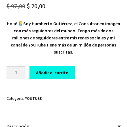
Original
Current
$
97,00
$
20,00
price
price
Hola!
Soy Humberto Gutiérrez, el Consultor en imagen
was:
is:
con más seguidores del mundo. Tengo más de dos
$ 97,00.
$ 20,00.
millones de seguidores entre mis redes sociales y mi
canal de YouTube tiene más de un millón de personas
suscritas.
CURSO
Añadir al carrito
DE
YOUTUBE
DE
0
Categoría:
YOUTUBE
A
1000
SUBS
Descripción
cantidad