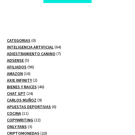
$ 97,00.
$ 10,00.
0
CATEGORIAS
0
productos
64
INTELIGENCIA ARTIFICIAL
64
7
productos
ADIESTRAMIENTO CANINO
7
5
productos
ADSENSE
5
productos
96
AFILIADOS
96
16
productos
AMAZON
16
productos
2
AXIE INFINITY
2
productos
46
BIENES Y RAICES
46
24
productos
CHAT GPT
24
productos
9
CARLOS MUÑOZ
9
productos
6
APUESTAS DEPORTIVAS
6
11
productos
COCINA
11
productos
22
COPYWRITING
22
3
productos
ONLY FANS
3
productos
20
CRIPTOMONEDAS
20