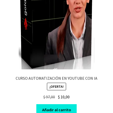
CURSO AUTOMATIZACIÓN EN YOUTUBE CON IA
¡OFERTA!
Original
Current
$
97,00
$
10,00
price
price
was:
is:
Añadir al carrito