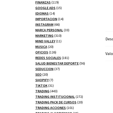
productos
119
FINANZAS
119
productos
15
GOOGLE ADS
15
14
productos
IDIOMAS
14
productos
14
IMPORTACION
14
66
productos
INSTAGRAM
66
productos
33
MARCA PERSONAL
33
310
productos
MARKETING
310
Desc
productos
11
MIND VALLEY
11
20
productos
MUSICA
20
productos
126
OFICIOS
126
Valo
productos
181
REDES SOCIALES
181
productos
56
SALUD BIENESTAR DEPORTE
56
37
productos
SEDUCCION
37
20
productos
SEO
20
productos
7
SHOPIFY
7
productos
31
TIKTOK
31
productos
443
TRADING
443
productos
272
TRADING INSTITUCIONAL
272
20
productos
TRADING PACK DE CURSOS
20
101
productos
TRADING ACCIONES
101
productos
28