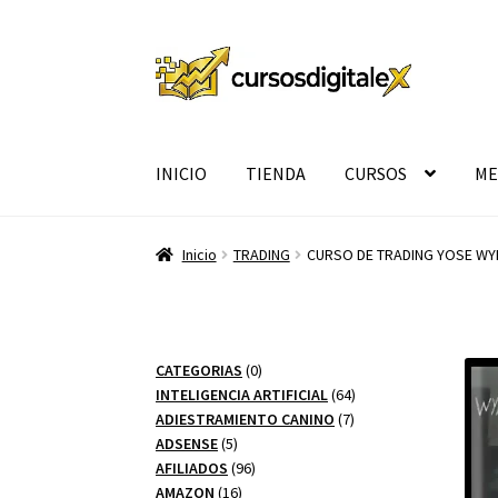
Ir
Ir
a
al
la
contenido
navegación
INICIO
TIENDA
CURSOS
ME
Inicio
TRADING
CURSO DE TRADING YOSE WY
0
CATEGORIAS
0
productos
64
INTELIGENCIA ARTIFICIAL
64
7
productos
ADIESTRAMIENTO CANINO
7
5
productos
ADSENSE
5
productos
96
AFILIADOS
96
16
productos
AMAZON
16