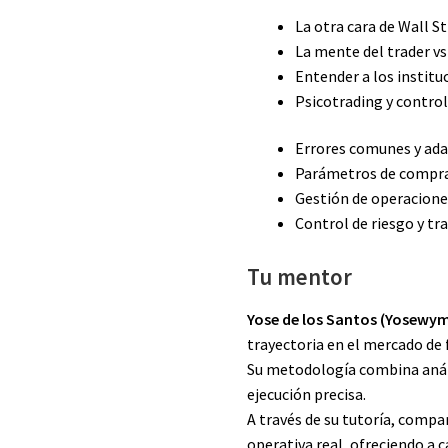
La otra cara de Wall S
La mente del trader v
Entender a los institu
Psicotrading y contro
Errores comunes y ad
Parámetros de compra
Gestión de operacione
Control de riesgo y tr
Tu mentor
Yose de los Santos (Yosewy
trayectoria en el mercado de 
Su metodología combina anális
ejecución precisa.
A través de su tutoría, compa
operativa real, ofreciendo a