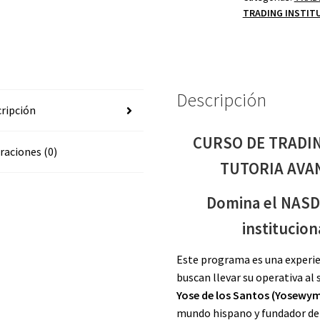
TRADING INSTIT
DE
LOS
SANTOS
TUTORIA
AVANZADA
Descripción
1.0
ripción
OCTUBRE
2025
CURSO DE TRADI
raciones (0)
cantidad
TUTORIA AVA
Domina el NASD
institucio
Este programa es una experie
buscan llevar su operativa al s
Yose de los Santos (Yosewy
mundo hispano y fundador de