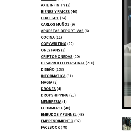
productos
2
AXIE INFINITY
2
productos
46
BIENES Y RAICES
46
24
productos
CHAT GPT
24
productos
9
CARLOS MUÑOZ
9
productos
6
APUESTAS DEPORTIVAS
6
11
productos
COCINA
11
productos
22
COPYWRITING
22
3
productos
ONLY FANS
3
productos
20
CRIPTOMONEDAS
20
productos
216
DESARROLLO PERSONAL
216
103
productos
DISEÑO
103
productos
31
INFORMATICA
31
3
productos
MAGIA
3
productos
4
DRONES
4
productos
25
DROPSHIPPING
25
1
productos
MEMBRESIA
1
producto
40
ECOMMERCE
40
productos
48
EMBUDOS Y FUNNEL
48
92
productos
EMPRENDIMIENTO
92
78
productos
FACEBOOK
78