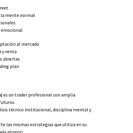
treet
s la mente normal
cionales
l emocional
aptación al mercado
 y venta
s abiertas
ading plan
m)
es un trader profesional con amplia
futuros.
is técnico institucional, disciplina mental y
rte las mismas estrategias que utiliza en su
 cada alumno