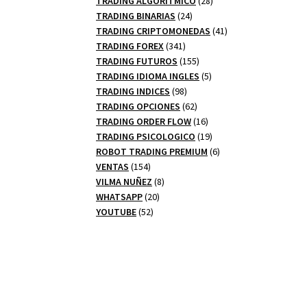
TRADING ALGORITMICO
28
24
productos
TRADING BINARIAS
24
productos
41
TRADING CRIPTOMONEDAS
41
341
productos
TRADING FOREX
341
productos
155
TRADING FUTUROS
155
productos
5
TRADING IDIOMA INGLES
5
98
productos
TRADING INDICES
98
productos
62
TRADING OPCIONES
62
productos
16
TRADING ORDER FLOW
16
productos
19
TRADING PSICOLOGICO
19
productos
6
ROBOT TRADING PREMIUM
6
154
productos
VENTAS
154
productos
8
VILMA NUÑEZ
8
20
productos
WHATSAPP
20
52
productos
YOUTUBE
52
productos