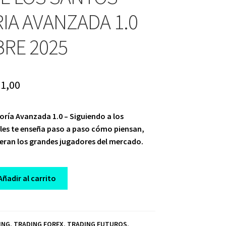
IA AVANZADA 1.0
RE 2025
iginal
Current
1,00
ice
price
oría Avanzada 1.0 – Siguiendo a los
s:
is:
ales te enseña paso a paso cómo piensan,
97,00.
$ 21,00.
eran los grandes jugadores del mercado.
Añadir al carrito
ING
,
TRADING FOREX
,
TRADING FUTUROS
,