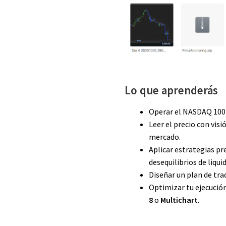
Lo que aprenderás
Operar el NASDAQ 100 s
Leer el precio con visi
mercado.
Aplicar estrategias pr
desequilibrios de liqui
Diseñar un plan de tra
Optimizar tu ejecuci
8
o
Multichart
.