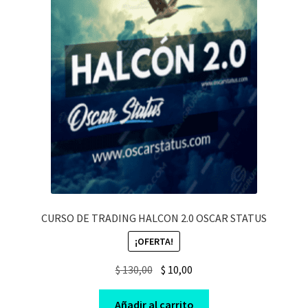
CURSO DE TRADING HALCON 2.0 OSCAR STATUS
¡OFERTA!
Original
Current
$
130,00
$
10,00
price
price
was:
is:
Añadir al carrito