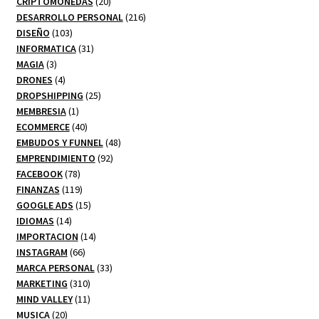
productos
20
CRIPTOMONEDAS
20
productos
216
DESARROLLO PERSONAL
216
103
productos
DISEÑO
103
productos
31
INFORMATICA
31
3
productos
MAGIA
3
productos
4
DRONES
4
productos
25
DROPSHIPPING
25
1
productos
MEMBRESIA
1
producto
40
ECOMMERCE
40
productos
48
EMBUDOS Y FUNNEL
48
92
productos
EMPRENDIMIENTO
92
78
productos
FACEBOOK
78
productos
119
FINANZAS
119
productos
15
GOOGLE ADS
15
14
productos
IDIOMAS
14
productos
14
IMPORTACION
14
66
productos
INSTAGRAM
66
productos
33
MARCA PERSONAL
33
310
productos
MARKETING
310
productos
11
MIND VALLEY
11
20
productos
MUSICA
20