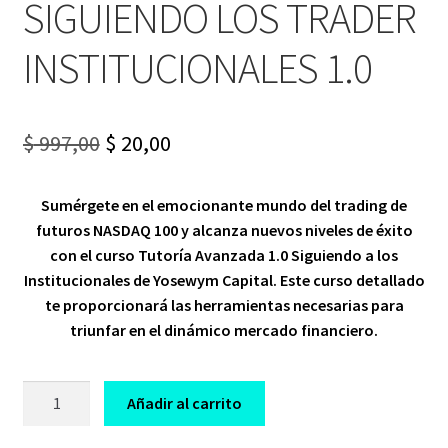
SIGUIENDO LOS TRADER
INSTITUCIONALES 1.0
Original
Current
$
997,00
$
20,00
price
price
Sumérgete en el emocionante mundo del trading de
was:
is:
futuros NASDAQ 100 y alcanza nuevos niveles de éxito
$ 997,00.
$ 20,00.
con el curso Tutoría Avanzada 1.0 Siguiendo a los
Institucionales de Yosewym Capital. Este curso detallado
te proporcionará las herramientas necesarias para
triunfar en el dinámico mercado financiero.
CURSO
Añadir al carrito
DE
TRADING