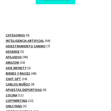
$ 130,00.
$ 10,00.
0
CATEGORIAS
0
productos
64
INTELIGENCIA ARTIFICIAL
64
7
productos
ADIESTRAMIENTO CANINO
7
5
productos
ADSENSE
5
productos
96
AFILIADOS
96
16
productos
AMAZON
16
productos
2
AXIE INFINITY
2
productos
46
BIENES Y RAICES
46
24
productos
CHAT GPT
24
productos
9
CARLOS MUÑOZ
9
productos
6
APUESTAS DEPORTIVAS
6
11
productos
COCINA
11
productos
22
COPYWRITING
22
3
productos
ONLY FANS
3