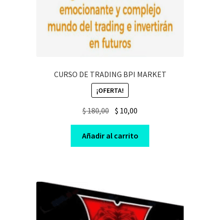
CURSO DE TRADING BPI MARKET
¡OFERTA!
Original
Current
$
180,00
$
10,00
price
price
was:
is:
Añadir al carrito
$ 180,00.
$ 10,00.