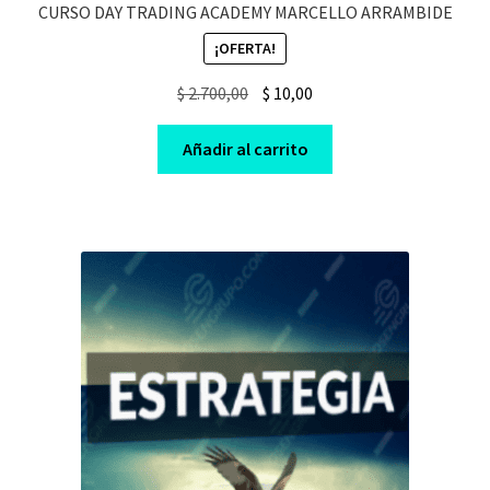
CURSO DAY TRADING ACADEMY MARCELLO ARRAMBIDE
¡OFERTA!
Original
Current
$
2.700,00
$
10,00
price
price
was:
is:
Añadir al carrito
$ 2.700,00.
$ 10,00.