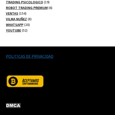
productos
19
TRADING PSICOLOGICO
19
productos
6
ROBOT TRADING PREMIUM
6
154
productos
VENTAS
154
productos
8
VILMA NUÑEZ
8
20
productos
WHATSAPP
20
52
productos
YOUTUBE
52
productos
POLITICAS DE PRIVACIDAD