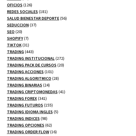
productos
126
OFICIOS
126
productos
181
REDES SOCIALES
181
productos
56
SALUD BIENESTAR DEPORTE
56
37
productos
SEDUCCION
37
20
productos
SEO
20
productos
7
SHOPIFY
7
productos
31
TIKTOK
31
productos
443
TRADING
443
productos
272
TRADING INSTITUCIONAL
272
20
productos
TRADING PACK DE CURSOS
20
101
productos
TRADING ACCIONES
101
productos
28
TRADING ALGORITMICO
28
24
productos
TRADING BINARIAS
24
productos
41
TRADING CRIPTOMONEDAS
41
341
productos
TRADING FOREX
341
productos
155
TRADING FUTUROS
155
productos
5
TRADING IDIOMA INGLES
5
98
productos
TRADING INDICES
98
productos
62
TRADING OPCIONES
62
productos
16
TRADING ORDER FLOW
16