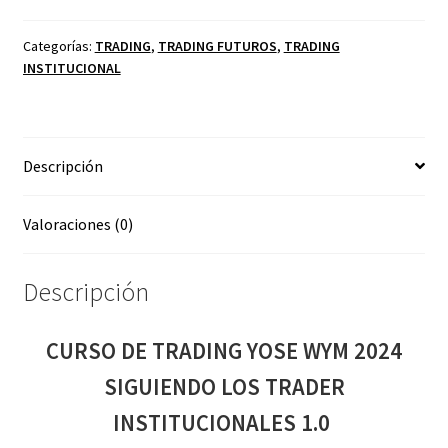
YOSE
WYM
Categorías:
TRADING
,
TRADING FUTUROS
,
TRADING
INSTITUCIONAL
2024
SIGUIENDO
LOS
TRADER
Descripción
INSTITUCIONALES
1.0
cantidad
Valoraciones (0)
Descripción
CURSO DE TRADING YOSE WYM 2024
SIGUIENDO LOS TRADER
INSTITUCIONALES 1.0