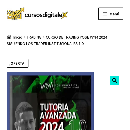
Ir
Ir
Menú
a
al
la
contenido
INICIO
navegación
Inicio
TRADING
CURSO DE TRADING YOSE WYM 2024
SIGUIENDO LOS TRADER INSTITUCIONALES 1.0
TIENDA
Expandi
CURSOS
¡OFERTA!
el
menú
MEMBRESIA
hijo
MI CUENTA
CARRITO
CONTACTO