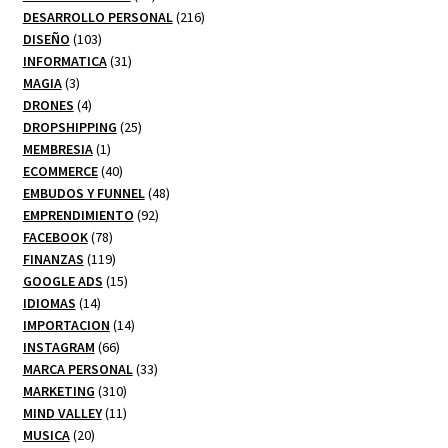
productos
216
DESARROLLO PERSONAL
216
103
productos
DISEÑO
103
productos
31
INFORMATICA
31
3
productos
MAGIA
3
productos
4
DRONES
4
productos
25
DROPSHIPPING
25
1
productos
MEMBRESIA
1
producto
40
ECOMMERCE
40
productos
48
EMBUDOS Y FUNNEL
48
92
productos
EMPRENDIMIENTO
92
78
productos
FACEBOOK
78
productos
119
FINANZAS
119
productos
15
GOOGLE ADS
15
14
productos
IDIOMAS
14
productos
14
IMPORTACION
14
66
productos
INSTAGRAM
66
productos
33
MARCA PERSONAL
33
310
productos
MARKETING
310
productos
11
MIND VALLEY
11
20
productos
MUSICA
20