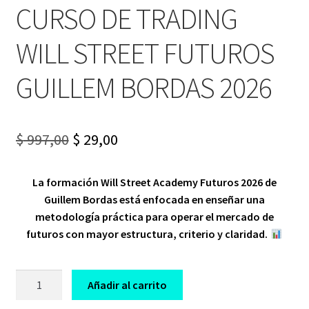
CURSO DE TRADING
WILL STREET FUTUROS
GUILLEM BORDAS 2026
Original
Current
$
997,00
$
29,00
price
price
La formación Will Street Academy Futuros 2026 de
was:
is:
Guillem Bordas está enfocada en enseñar una
$ 997,00.
$ 29,00.
metodología práctica para operar el mercado de
futuros con mayor estructura, criterio y claridad.
CURSO
Añadir al carrito
DE