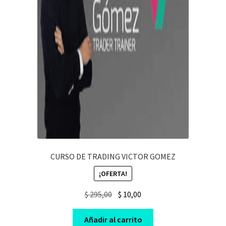
CURSO DE TRADING VICTOR GOMEZ
¡OFERTA!
Original
Current
$
295,00
$
10,00
price
price
was:
is:
Añadir al carrito