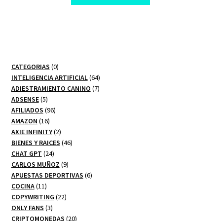
$ 295,00.
$ 10,00.
0
CATEGORIAS
0
productos
64
INTELIGENCIA ARTIFICIAL
64
7
productos
ADIESTRAMIENTO CANINO
7
5
productos
ADSENSE
5
productos
96
AFILIADOS
96
16
productos
AMAZON
16
productos
2
AXIE INFINITY
2
productos
46
BIENES Y RAICES
46
24
productos
CHAT GPT
24
productos
9
CARLOS MUÑOZ
9
productos
6
APUESTAS DEPORTIVAS
6
11
productos
COCINA
11
productos
22
COPYWRITING
22
3
productos
ONLY FANS
3
productos
20
CRIPTOMONEDAS
20