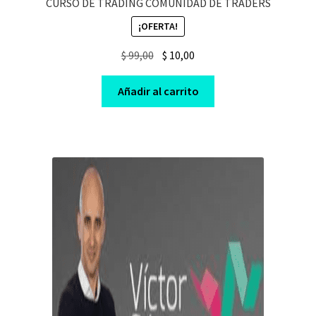
CURSO DE TRADING COMUNIDAD DE TRADERS
¡OFERTA!
Original
Current
$
99,00
$
10,00
price
price
was:
is:
Añadir al carrito
$ 99,00.
$ 10,00.