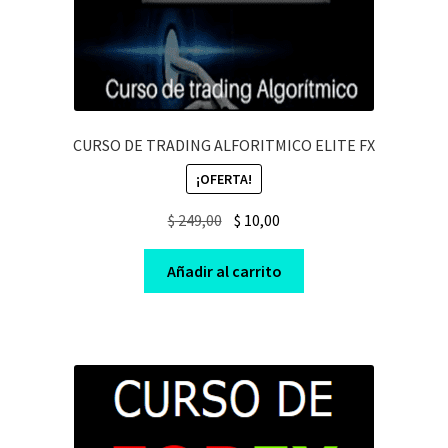
CURSO DE TRADING ALFORITMICO ELITE FX
¡OFERTA!
Original
Current
$
249,00
$
10,00
price
price
was:
is:
Añadir al carrito
$ 249,00.
$ 10,00.