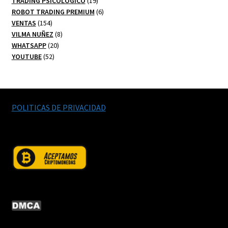
TRADING PSICOLOGICO
19
productos
6
ROBOT TRADING PREMIUM
6
154
productos
VENTAS
154
productos
8
VILMA NUÑEZ
8
20
productos
WHATSAPP
20
52
productos
YOUTUBE
52
productos
POLITICAS DE PRIVACIDAD