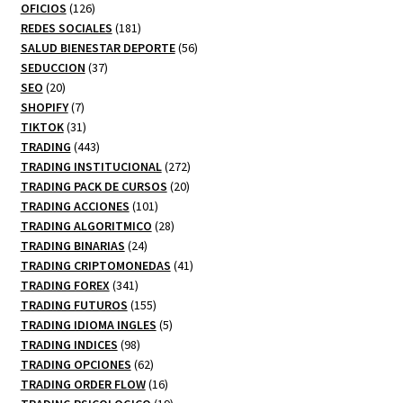
productos
126
OFICIOS
126
productos
181
REDES SOCIALES
181
productos
56
SALUD BIENESTAR DEPORTE
56
37
productos
SEDUCCION
37
20
productos
SEO
20
productos
7
SHOPIFY
7
productos
31
TIKTOK
31
productos
443
TRADING
443
productos
272
TRADING INSTITUCIONAL
272
20
productos
TRADING PACK DE CURSOS
20
101
productos
TRADING ACCIONES
101
productos
28
TRADING ALGORITMICO
28
24
productos
TRADING BINARIAS
24
productos
41
TRADING CRIPTOMONEDAS
41
341
productos
TRADING FOREX
341
productos
155
TRADING FUTUROS
155
productos
5
TRADING IDIOMA INGLES
5
98
productos
TRADING INDICES
98
productos
62
TRADING OPCIONES
62
productos
16
TRADING ORDER FLOW
16
productos
19