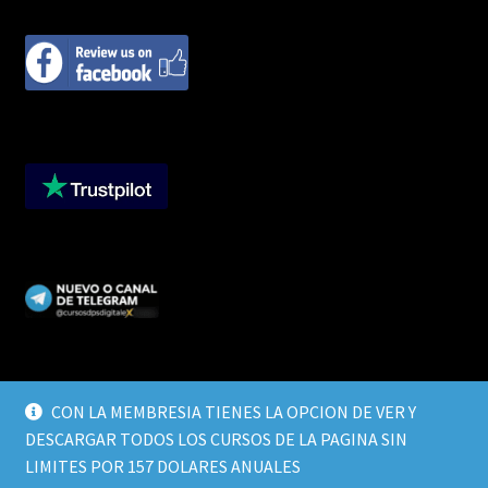
CON LA MEMBRESIA TIENES LA OPCION DE VER Y
DESCARGAR TODOS LOS CURSOS DE LA PAGINA SIN
© CURSOS DIGITALEX 2026
LIMITES POR 157 DOLARES ANUALES
TERMINOS Y CONDICIONES
Built with WooCommerce
.