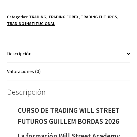
TRADING
WILL
STREET
Categorías:
TRADING
,
TRADING FOREX
,
TRADING FUTUROS
,
TRADING INSTITUCIONAL
FUTUROS
GUILLEM
BORDAS
2026
Descripción
cantidad
Valoraciones (0)
Descripción
CURSO DE TRADING WILL STREET
FUTUROS GUILLEM BORDAS 2026
La formación Will Street Academy