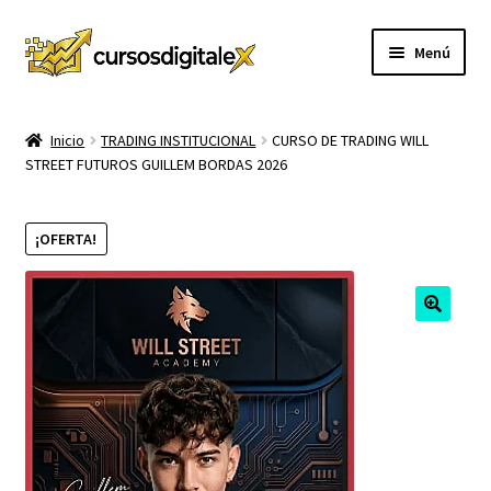
Ir
Ir
Menú
a
al
la
contenido
INICIO
navegación
Inicio
TRADING INSTITUCIONAL
CURSO DE TRADING WILL
STREET FUTUROS GUILLEM BORDAS 2026
TIENDA
Expandi
CURSOS
¡OFERTA!
el
menú
MEMBRESIA
hijo
MI CUENTA
CARRITO
CONTACTO