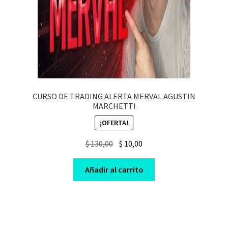
CURSO DE TRADING ALERTA MERVAL AGUSTIN
MARCHETTI
¡OFERTA!
Original
Current
$
130,00
$
10,00
price
price
was:
is:
Añadir al carrito
$ 130,00.
$ 10,00.