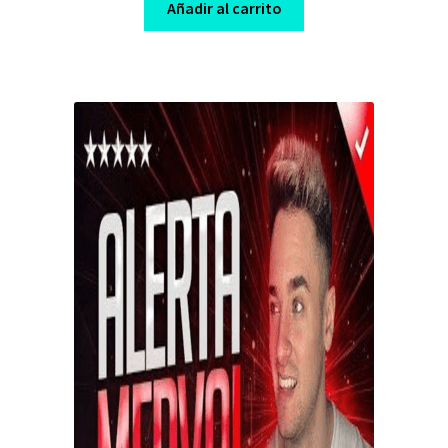
was:
is:
Añadir al carrito
$ 200,00.
$ 25,00.