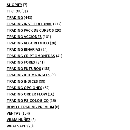
productos
7
SHOPIFY
7
productos
31
TIKTOK
31
productos
443
TRADING
443
productos
272
TRADING INSTITUCIONAL
272
20
productos
TRADING PACK DE CURSOS
20
101
productos
TRADING ACCIONES
101
productos
28
TRADING ALGORITMICO
28
24
productos
TRADING BINARIAS
24
productos
41
TRADING CRIPTOMONEDAS
41
341
productos
TRADING FOREX
341
productos
155
TRADING FUTUROS
155
productos
5
TRADING IDIOMA INGLES
5
98
productos
TRADING INDICES
98
productos
62
TRADING OPCIONES
62
productos
16
TRADING ORDER FLOW
16
productos
19
TRADING PSICOLOGICO
19
productos
6
ROBOT TRADING PREMIUM
6
154
productos
VENTAS
154
productos
8
VILMA NUÑEZ
8
20
productos
WHATSAPP
20