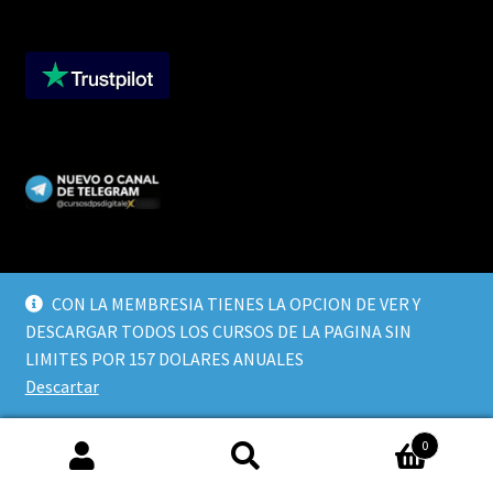
CON LA MEMBRESIA TIENES LA OPCION DE VER Y
DESCARGAR TODOS LOS CURSOS DE LA PAGINA SIN
© CURSOS DIGITALEX 2026
LIMITES POR 157 DOLARES ANUALES
TERMINOS Y CONDICIONES
Built with WooCommerce
.
Descartar
0
Buscar
Buscar