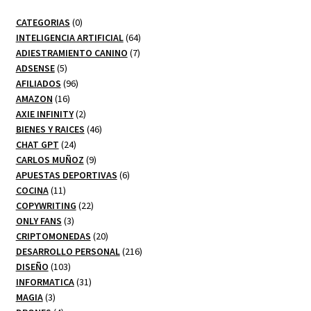
0
CATEGORIAS
0
productos
64
INTELIGENCIA ARTIFICIAL
64
7
productos
ADIESTRAMIENTO CANINO
7
5
productos
ADSENSE
5
productos
96
AFILIADOS
96
16
productos
AMAZON
16
productos
2
AXIE INFINITY
2
productos
46
BIENES Y RAICES
46
24
productos
CHAT GPT
24
productos
9
CARLOS MUÑOZ
9
productos
6
APUESTAS DEPORTIVAS
6
11
productos
COCINA
11
productos
22
COPYWRITING
22
3
productos
ONLY FANS
3
productos
20
CRIPTOMONEDAS
20
productos
216
DESARROLLO PERSONAL
216
103
productos
DISEÑO
103
productos
31
INFORMATICA
31
3
productos
MAGIA
3