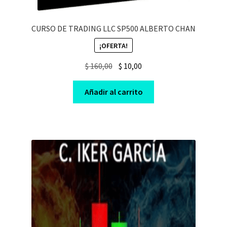
CURSO DE TRADING LLC SP500 ALBERTO CHAN
¡OFERTA!
Original
Current
$
160,00
$
10,00
price
price
was:
is:
Añadir al carrito
$ 160,00.
$ 10,00.