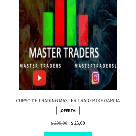
CURSO DE TRADING MASTER TRADER IKE GARCIA
¡OFERTA!
Original
Current
$
200,00
$
25,00
price
price