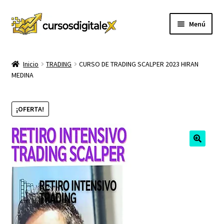
Ir
Ir
Menú
a
al
la
contenido
INICIO
navegación
Inicio
TRADING
CURSO DE TRADING SCALPER 2023 HIRAN
MEDINA
TIENDA
Expandi
CURSOS
¡OFERTA!
el
menú
MEMBRESIA
hijo
MI CUENTA
CARRITO
CONTACTO