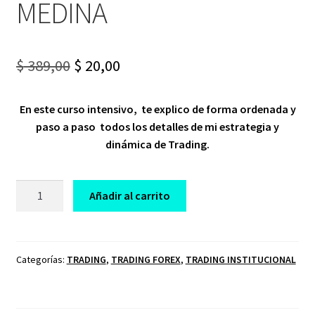
MEDINA
Original
Current
$
389,00
$
20,00
price
price
En este curso intensivo, te explico de forma ordenada y
was:
is:
paso a paso todos los detalles de mi estrategia y
$ 389,00.
$ 20,00.
dinámica de Trading.
CURSO
Añadir al carrito
DE
TRADING
SCALPER
2023
Categorías:
TRADING
,
TRADING FOREX
,
TRADING INSTITUCIONAL
HIRAN
MEDINA
cantidad