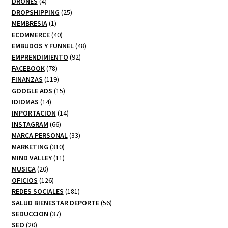
productos
4
DRONES
4
productos
25
DROPSHIPPING
25
1
productos
MEMBRESIA
1
producto
40
ECOMMERCE
40
productos
48
EMBUDOS Y FUNNEL
48
92
productos
EMPRENDIMIENTO
92
78
productos
FACEBOOK
78
productos
119
FINANZAS
119
productos
15
GOOGLE ADS
15
14
productos
IDIOMAS
14
productos
14
IMPORTACION
14
66
productos
INSTAGRAM
66
productos
33
MARCA PERSONAL
33
310
productos
MARKETING
310
productos
11
MIND VALLEY
11
20
productos
MUSICA
20
productos
126
OFICIOS
126
productos
181
REDES SOCIALES
181
productos
56
SALUD BIENESTAR DEPORTE
56
37
productos
SEDUCCION
37
20
productos
SEO
20