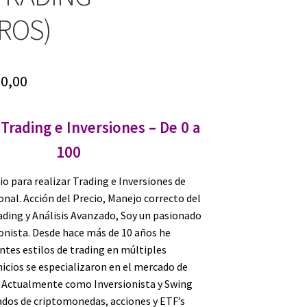
ROS)
iginal
Current
0,00
ice
price
Trading e Inversiones – De 0 a
s:
is:
100
97,00.
$ 10,00.
o para realizar Trading e Inversiones de
nal. Acción del Precio, Manejo correcto del
ading y Análisis Avanzado, Soy un pasionado
ionista. Desde hace más de 10 años he
ntes estilos de trading en múltiples
nicios se especializaron en el mercado de
. Actualmente como Inversionista y Swing
dos de criptomonedas, acciones y ETF’s