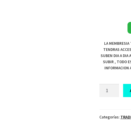
LA MEMBRESIA 
TENDRAS ACCES
SUBEN DIA A DIA
SUBIR , TODO E
INFORMACION A
CURSO
DE
TRADING
PRO
PLAN
Categorías:
TRAD
TRADING