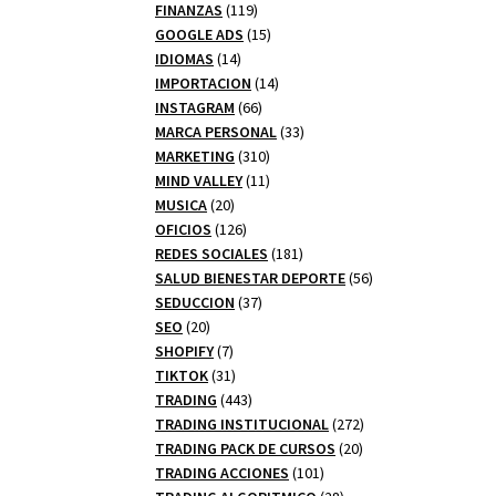
productos
119
FINANZAS
119
productos
15
GOOGLE ADS
15
14
productos
IDIOMAS
14
productos
14
IMPORTACION
14
66
productos
INSTAGRAM
66
productos
33
MARCA PERSONAL
33
310
productos
MARKETING
310
productos
11
MIND VALLEY
11
20
productos
MUSICA
20
productos
126
OFICIOS
126
productos
181
REDES SOCIALES
181
productos
56
SALUD BIENESTAR DEPORTE
56
37
productos
SEDUCCION
37
20
productos
SEO
20
productos
7
SHOPIFY
7
productos
31
TIKTOK
31
productos
443
TRADING
443
productos
272
TRADING INSTITUCIONAL
272
20
productos
TRADING PACK DE CURSOS
20
101
productos
TRADING ACCIONES
101
productos
28