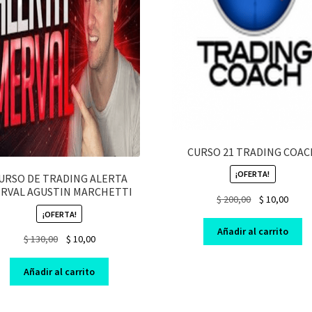
CURSO 21 TRADING COAC
¡OFERTA!
URSO DE TRADING ALERTA
RVAL AGUSTIN MARCHETTI
Original
Curre
$
200,00
$
10,00
price
price
¡OFERTA!
was:
is:
Añadir al carrito
Original
Current
$
130,00
$
10,00
$ 200,00.
$ 10,0
price
price
was:
is:
Añadir al carrito
$ 130,00.
$ 10,00.