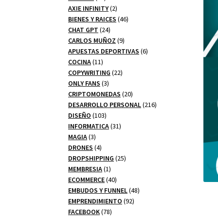
productos
2
AXIE INFINITY
2
productos
46
BIENES Y RAICES
46
24
productos
CHAT GPT
24
productos
9
CARLOS MUÑOZ
9
productos
6
APUESTAS DEPORTIVAS
6
11
productos
COCINA
11
productos
22
COPYWRITING
22
3
productos
ONLY FANS
3
productos
20
CRIPTOMONEDAS
20
productos
216
DESARROLLO PERSONAL
216
103
productos
DISEÑO
103
productos
31
INFORMATICA
31
3
productos
MAGIA
3
productos
4
DRONES
4
productos
25
DROPSHIPPING
25
1
productos
MEMBRESIA
1
producto
40
ECOMMERCE
40
productos
48
EMBUDOS Y FUNNEL
48
92
productos
EMPRENDIMIENTO
92
78
productos
FACEBOOK
78