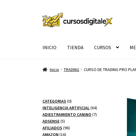
Ir
Ir
a
al
la
contenido
navegación
INICIO
TIENDA
CURSOS
ME
Inicio
TRADING
CURSO DE TRADING PRO PLA
0
CATEGORIAS
0
productos
64
INTELIGENCIA ARTIFICIAL
64
7
productos
ADIESTRAMIENTO CANINO
7
5
productos
ADSENSE
5
productos
96
AFILIADOS
96
16
productos
AMAZON
16