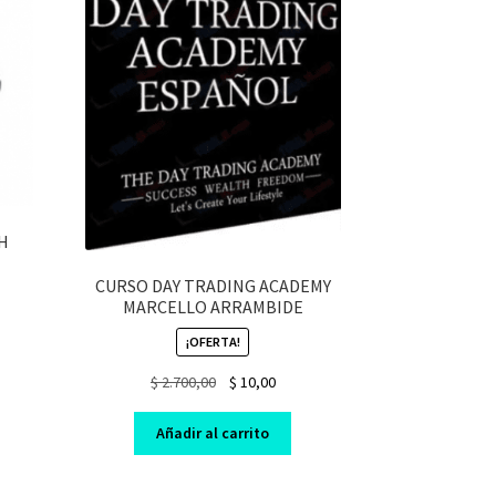
H
CURSO DAY TRADING ACADEMY
MARCELLO ARRAMBIDE
nt
¡OFERTA!
Original
Current
$
2.700,00
$
10,00
0.
price
price
was:
is:
Añadir al carrito
$ 2.700,00.
$ 10,00.