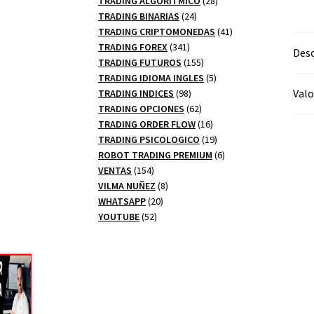
TRADING ALGORITMICO
28
24
productos
TRADING BINARIAS
24
productos
41
TRADING CRIPTOMONEDAS
41
341
productos
TRADING FOREX
341
Desc
productos
155
TRADING FUTUROS
155
productos
5
TRADING IDIOMA INGLES
5
98
productos
Valo
TRADING INDICES
98
productos
62
TRADING OPCIONES
62
productos
16
TRADING ORDER FLOW
16
productos
19
TRADING PSICOLOGICO
19
productos
6
ROBOT TRADING PREMIUM
6
154
productos
VENTAS
154
productos
8
VILMA NUÑEZ
8
20
productos
WHATSAPP
20
52
productos
YOUTUBE
52
productos