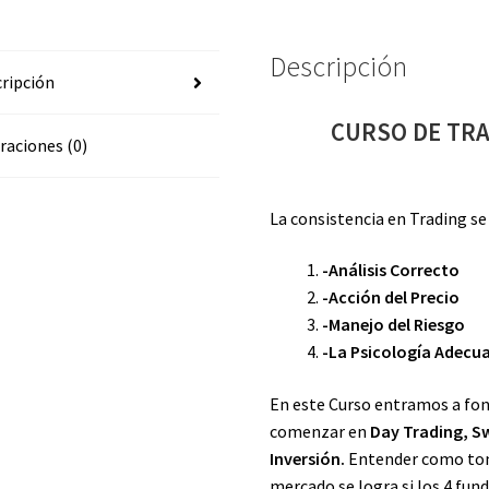
(FUTUROS)
cantidad
Descripción
ripción
CURSO DE TRA
raciones (0)
La consistencia en Trading s
-Análisis Correcto
-Acción del Precio
-Manejo del Riesgo
-La Psicología Adecu
En este Curso entramos a fon
comenzar en
Day Trading, Sw
Inversión.
Entender como toma
mercado se logra si los 4 fun