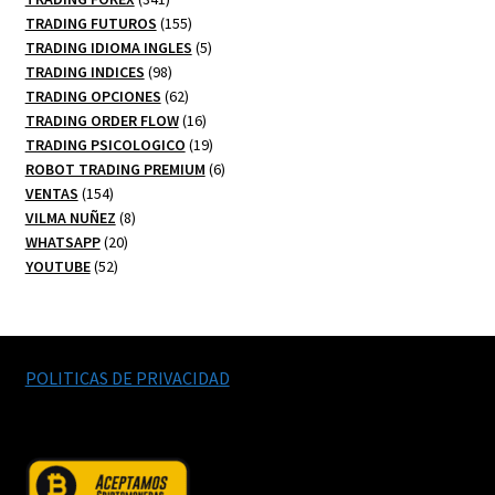
productos
155
TRADING FUTUROS
155
productos
5
TRADING IDIOMA INGLES
5
98
productos
TRADING INDICES
98
productos
62
TRADING OPCIONES
62
productos
16
TRADING ORDER FLOW
16
productos
19
TRADING PSICOLOGICO
19
productos
6
ROBOT TRADING PREMIUM
6
154
productos
VENTAS
154
productos
8
VILMA NUÑEZ
8
20
productos
WHATSAPP
20
52
productos
YOUTUBE
52
productos
POLITICAS DE PRIVACIDAD