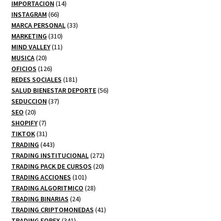
productos
14
IMPORTACION
14
66
productos
INSTAGRAM
66
productos
33
MARCA PERSONAL
33
310
productos
MARKETING
310
productos
11
MIND VALLEY
11
20
productos
MUSICA
20
productos
126
OFICIOS
126
productos
181
REDES SOCIALES
181
productos
56
SALUD BIENESTAR DEPORTE
56
37
productos
SEDUCCION
37
20
productos
SEO
20
productos
7
SHOPIFY
7
productos
31
TIKTOK
31
productos
443
TRADING
443
productos
272
TRADING INSTITUCIONAL
272
20
productos
TRADING PACK DE CURSOS
20
101
productos
TRADING ACCIONES
101
productos
28
TRADING ALGORITMICO
28
24
productos
TRADING BINARIAS
24
productos
41
TRADING CRIPTOMONEDAS
41
341
productos
TRADING FOREX
341