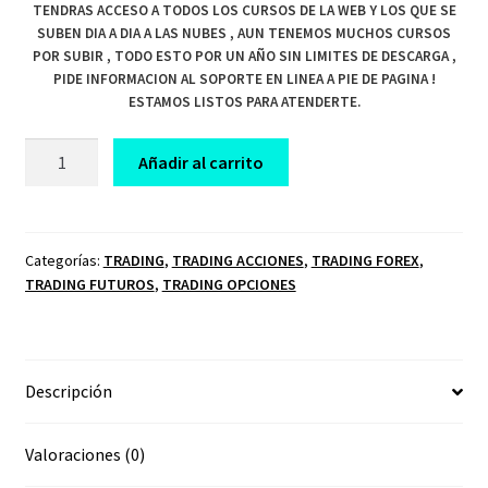
TENDRAS ACCESO A TODOS LOS CURSOS DE LA WEB Y LOS QUE SE
SUBEN DIA A DIA A LAS NUBES , AUN TENEMOS MUCHOS CURSOS
POR SUBIR , TODO ESTO POR UN AÑO SIN LIMITES DE DESCARGA ,
PIDE INFORMACION AL SOPORTE EN LINEA A PIE DE PAGINA !
ESTAMOS LISTOS PARA ATENDERTE.
CURSO
Añadir al carrito
DE
TRADING
PIPS4LIFESPY
ACADEMY
Categorías:
TRADING
,
TRADING ACCIONES
,
TRADING FOREX
,
TRADING FUTUROS
,
TRADING OPCIONES
cantidad
Descripción
Valoraciones (0)