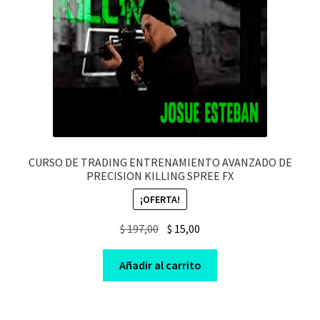
CURSO DE TRADING ENTRENAMIENTO AVANZADO DE
PRECISION KILLING SPREE FX
¡OFERTA!
Original
Current
$
197,00
$
15,00
price
price
was:
is:
Añadir al carrito
$ 197,00.
$ 15,00.