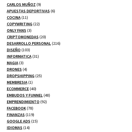
productos
9
CARLOS MUÑOZ
9
productos
6
APUESTAS DEPORTIVAS
6
11
productos
COCINA
11
productos
22
COPYWRITING
22
3
productos
ONLY FANS
3
productos
20
CRIPTOMONEDAS
20
productos
216
DESARROLLO PERSONAL
216
103
productos
DISEÑO
103
productos
31
INFORMATICA
31
3
productos
MAGIA
3
productos
4
DRONES
4
productos
25
DROPSHIPPING
25
1
productos
MEMBRESIA
1
producto
40
ECOMMERCE
40
productos
48
EMBUDOS Y FUNNEL
48
92
productos
EMPRENDIMIENTO
92
78
productos
FACEBOOK
78
productos
119
FINANZAS
119
productos
15
GOOGLE ADS
15
14
productos
IDIOMAS
14