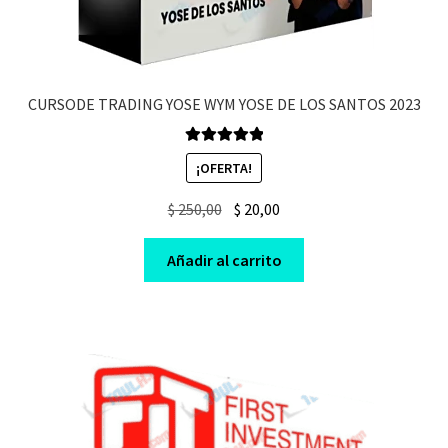
CURSODE TRADING YOSE WYM YOSE DE LOS SANTOS 2023
Valorado en
¡OFERTA!
5.00
de 5
Original
Current
$
250,00
$
20,00
price
price
was:
is:
Añadir al carrito
$ 250,00.
$ 20,00.