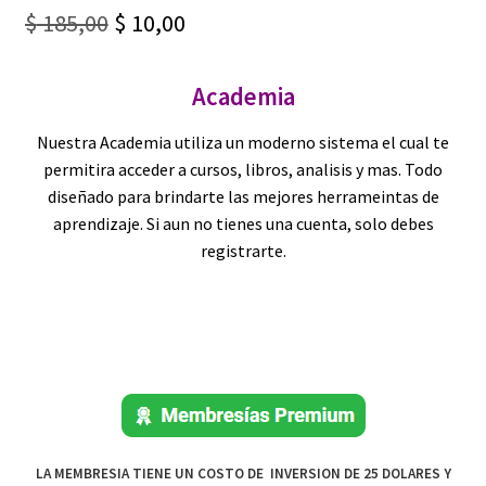
Original
Current
$
185,00
$
10,00
price
price
Academia
was:
is:
$ 185,00.
$ 10,00.
Nuestra Academia utiliza un moderno sistema el cual te
permitira acceder a cursos, libros, analisis y mas. Todo
diseñado para brindarte las mejores herrameintas de
aprendizaje. Si aun no tienes una cuenta, solo debes
registrarte.
LA MEMBRESIA TIENE UN COSTO DE INVERSION DE 25 DOLARES Y