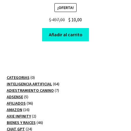
¡OFERTA!
Original
Current
$
497,00
$
10,00
price
price
was:
is:
Añadir al carrito
$ 497,00.
$ 10,00.
0
CATEGORIAS
0
productos
64
INTELIGENCIA ARTIFICIAL
64
7
productos
ADIESTRAMIENTO CANINO
7
5
productos
ADSENSE
5
productos
96
AFILIADOS
96
16
productos
AMAZON
16
productos
2
AXIE INFINITY
2
productos
46
BIENES Y RAICES
46
24
productos
CHAT GPT
24