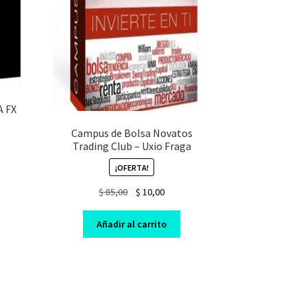
 FX
Campus de Bolsa Novatos
Trading Club – Uxio Fraga
ent
¡OFERTA!
e
Original
Current
$
85,00
$
10,00
00.
price
price
was:
is:
Añadir al carrito
$ 85,00.
$ 10,00.