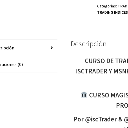
+SMC+ICT-
Categorías:
TRAD
TRADING INDICES
CRT
ISCTRADER
Y
MSNRUZ
ALCHEMIST
Descripción
ripción
2026
(VOZ
CURSO DE TRA
EN
raciones (0)
ESPAÑOL)
ISCTRADER Y MSN
cantidad
CURSO MAGIS
PRO
Por @iscTrader & 