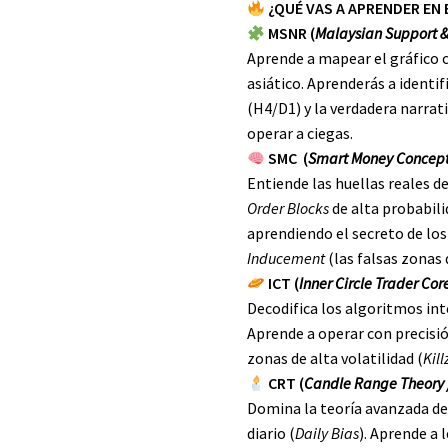
¿QUÉ VAS A APRENDER EN
MSNR (
Malaysian Support &
Aprende a mapear el gráfico 
asiático. Aprenderás a identif
(H4/D1) y la verdadera narrati
operar a ciegas.
SMC (
Smart Money Concep
Entiende las huellas reales d
Order Blocks
de alta probabilid
aprendiendo el secreto de los 
Inducement
(las falsas zonas 
ICT (
Inner Circle Trader Cor
Decodifica los algoritmos int
Aprende a operar con precisi
zonas de alta volatilidad (
Kil
CRT (
Candle Range Theory 
Domina la teoría avanzada del
diario (
Daily Bias
). Aprende a l