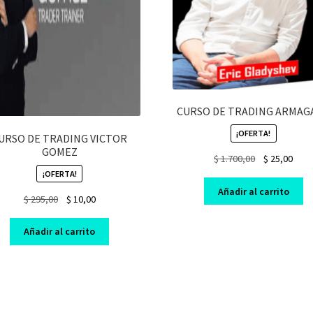
CURSO DE TRADING ARMAGA
¡OFERTA!
URSO DE TRADING VICTOR
GOMEZ
Original
Curr
$
1.700,00
$
25,00
price
pric
¡OFERTA!
was:
is:
Añadir al carrito
Original
Current
$
295,00
$
10,00
$ 1.700,00.
$ 25,
price
price
was:
is:
Añadir al carrito
$ 295,00.
$ 10,00.