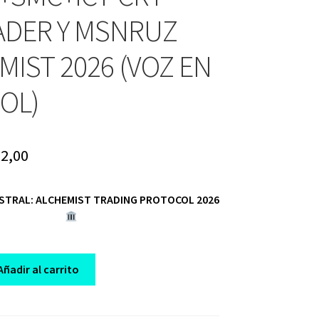
ADER Y MSNRUZ
MIST 2026 (VOZ EN
OL)
iginal
Current
2,00
ice
price
STRAL: ALCHEMIST TRADING PROTOCOL 2026
s:
is:
97,00.
$ 32,00.
Añadir al carrito