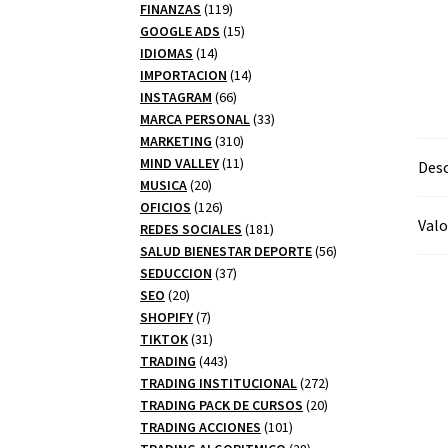
productos
119
FINANZAS
119
productos
15
GOOGLE ADS
15
14
productos
IDIOMAS
14
productos
14
IMPORTACION
14
66
productos
INSTAGRAM
66
productos
33
MARCA PERSONAL
33
310
productos
MARKETING
310
productos
11
MIND VALLEY
11
Desc
20
productos
MUSICA
20
productos
126
OFICIOS
126
Valo
productos
181
REDES SOCIALES
181
productos
56
SALUD BIENESTAR DEPORTE
56
37
productos
SEDUCCION
37
20
productos
SEO
20
productos
7
SHOPIFY
7
productos
31
TIKTOK
31
productos
443
TRADING
443
productos
272
TRADING INSTITUCIONAL
272
20
productos
TRADING PACK DE CURSOS
20
101
productos
TRADING ACCIONES
101
productos
28