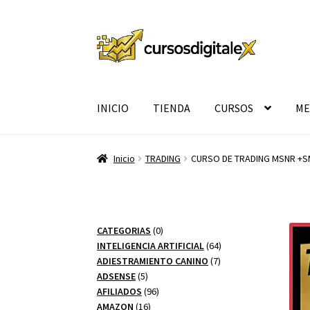
Ir
Ir
a
al
la
contenido
navegación
INICIO
TIENDA
CURSOS
ME
Inicio
TRADING
CURSO DE TRADING MSNR +SM
0
CATEGORIAS
0
productos
64
INTELIGENCIA ARTIFICIAL
64
7
productos
ADIESTRAMIENTO CANINO
7
5
productos
ADSENSE
5
productos
96
AFILIADOS
96
16
productos
AMAZON
16