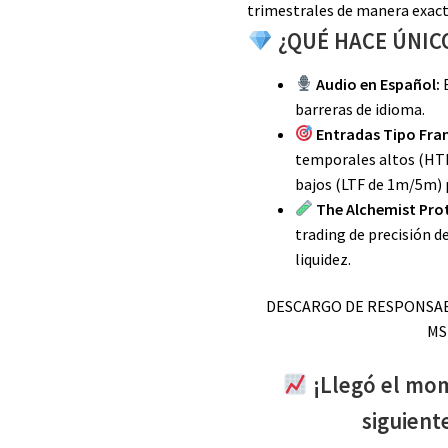
trimestrales de manera exact
¿QUÉ HACE ÚNICO
Audio en Español:
E
barreras de idioma.
Entradas Tipo Fra
temporales altos (HTF
bajos (LTF de 1m/5m) p
The Alchemist Pro
trading de precisión 
liquidez.
DESCARGO DE RESPONSABI
MS
¡Llegó el mom
siguiente