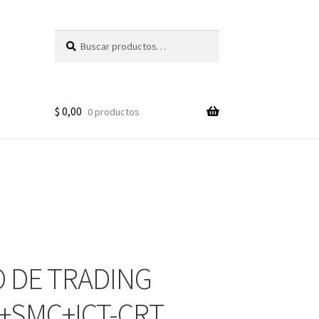
Buscar
Buscar
por:
$
0,00
0 productos
 DE TRADING
+SMC+ICT-CRT