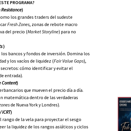
 ESTE PROGRAMA?
 Resistance
)
como los grandes traders del sudeste
icar
Fresh Zones
, zonas de rebote macro
va del precio (
Market Storyline
) para no
ts
)
e los bancos y fondos de inversión. Domina los
ad y los vacíos de liquidez (
Fair Value Gaps
),
secretos: cómo identificar y evitar el
de entrada).
e Content
)
erbancarios que mueven el precio día a día.
ón matemática dentro de las verdaderas
lzones
de Nueva York y Londres).
/ iCRT
)
 rango de la vela para proyectar el sesgo
eer la liquidez de los rangos asiáticos y ciclos