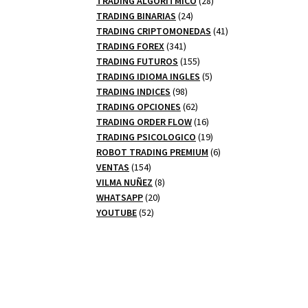
TRADING ALGORITMICO
28
24
productos
TRADING BINARIAS
24
productos
41
TRADING CRIPTOMONEDAS
41
341
productos
TRADING FOREX
341
productos
155
TRADING FUTUROS
155
productos
5
TRADING IDIOMA INGLES
5
98
productos
TRADING INDICES
98
productos
62
TRADING OPCIONES
62
productos
16
TRADING ORDER FLOW
16
productos
19
TRADING PSICOLOGICO
19
productos
6
ROBOT TRADING PREMIUM
6
154
productos
VENTAS
154
productos
8
VILMA NUÑEZ
8
20
productos
WHATSAPP
20
52
productos
YOUTUBE
52
productos