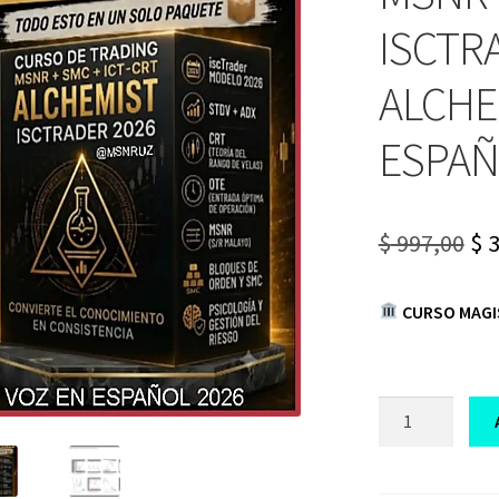
ISCTR
ALCHE
ESPAÑ
Or
$
997,00
$
3
pr
CURSO MAGI
wa
$ 9
CURSO
DE
TRADING
MSNR