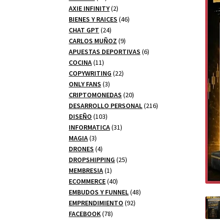
productos
2
AXIE INFINITY
2
productos
46
BIENES Y RAICES
46
24
productos
CHAT GPT
24
productos
9
CARLOS MUÑOZ
9
productos
6
APUESTAS DEPORTIVAS
6
11
productos
COCINA
11
productos
22
COPYWRITING
22
3
productos
ONLY FANS
3
productos
20
CRIPTOMONEDAS
20
productos
216
DESARROLLO PERSONAL
216
103
productos
DISEÑO
103
productos
31
INFORMATICA
31
3
productos
MAGIA
3
productos
4
DRONES
4
productos
25
DROPSHIPPING
25
1
productos
MEMBRESIA
1
producto
40
ECOMMERCE
40
productos
48
EMBUDOS Y FUNNEL
48
92
productos
EMPRENDIMIENTO
92
78
productos
FACEBOOK
78