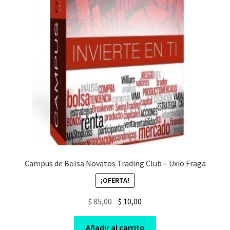
Campus de Bolsa Novatos Trading Club – Uxio Fraga
¡OFERTA!
Original
Current
$
85,00
$
10,00
price
price
was:
is:
Añadir al carrito