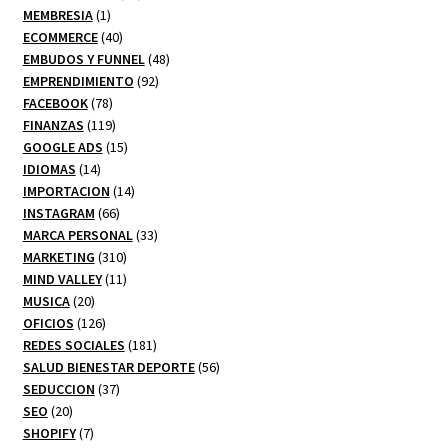
1
productos
MEMBRESIA
1
producto
40
ECOMMERCE
40
productos
48
EMBUDOS Y FUNNEL
48
92
productos
EMPRENDIMIENTO
92
78
productos
FACEBOOK
78
productos
119
FINANZAS
119
productos
15
GOOGLE ADS
15
14
productos
IDIOMAS
14
productos
14
IMPORTACION
14
66
productos
INSTAGRAM
66
productos
33
MARCA PERSONAL
33
310
productos
MARKETING
310
productos
11
MIND VALLEY
11
20
productos
MUSICA
20
productos
126
OFICIOS
126
productos
181
REDES SOCIALES
181
productos
56
SALUD BIENESTAR DEPORTE
56
37
productos
SEDUCCION
37
20
productos
SEO
20
productos
7
SHOPIFY
7