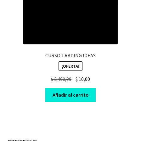
CURSO TRADING IDEAS
¡OFERTA!
Original
Current
$
2.400,00
$
10,00
price
price
was:
is:
Añadir al carrito
$ 2.400,00.
$ 10,00.
0