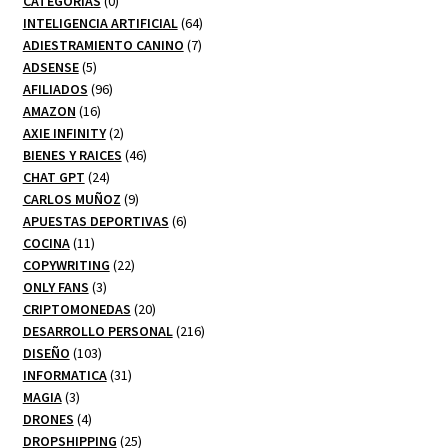
CATEGORIAS
0
productos
64
INTELIGENCIA ARTIFICIAL
64
7
productos
ADIESTRAMIENTO CANINO
7
5
productos
ADSENSE
5
productos
96
AFILIADOS
96
16
productos
AMAZON
16
productos
2
AXIE INFINITY
2
productos
46
BIENES Y RAICES
46
24
productos
CHAT GPT
24
productos
9
CARLOS MUÑOZ
9
productos
6
APUESTAS DEPORTIVAS
6
11
productos
COCINA
11
productos
22
COPYWRITING
22
3
productos
ONLY FANS
3
productos
20
CRIPTOMONEDAS
20
productos
216
DESARROLLO PERSONAL
216
103
productos
DISEÑO
103
productos
31
INFORMATICA
31
3
productos
MAGIA
3
productos
4
DRONES
4
productos
25
DROPSHIPPING
25