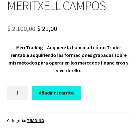
MERITXELL CAMPOS
Original
Current
$
2.100,00
$
21,00
price
price
Meri Trading – Adquiere la habilidad cómo Trader
was:
is:
rentable adquiriendo las formaciones grabadas sobre
$ 2.100,00.
$ 21,00.
mis métodos para operar en los mercados financieros y
vivir de ello.
CURSO
Añadir al carrito
DE
TRADING
MERI
DAY
Categoría:
TRADING
TRADER
MERITXELL