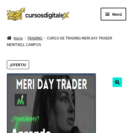
Ir
Ir
Menú
a
al
la
contenido
INICIO
navegación
Inicio
TRADING
CURSO DE TRADING MERI DAY TRADER
MERITXELL CAMPOS
TIENDA
Expandi
CURSOS
¡OFERTA!
el
menú
MEMBRESIA
hijo
MI CUENTA
CARRITO
CONTACTO