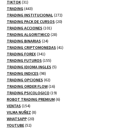
productos
31
TIKTOK
31
productos
443
TRADING
443
productos
272
TRADING INSTITUCIONAL
272
20
productos
TRADING PACK DE CURSOS
20
101
productos
TRADING ACCIONES
101
productos
28
TRADING ALGORITMICO
28
24
productos
TRADING BINARIAS
24
productos
41
TRADING CRIPTOMONEDAS
41
341
productos
TRADING FOREX
341
productos
155
TRADING FUTUROS
155
productos
5
TRADING IDIOMA INGLES
5
98
productos
TRADING INDICES
98
productos
62
TRADING OPCIONES
62
productos
16
TRADING ORDER FLOW
16
productos
19
TRADING PSICOLOGICO
19
productos
6
ROBOT TRADING PREMIUM
6
154
productos
VENTAS
154
productos
8
VILMA NUÑEZ
8
20
productos
WHATSAPP
20
52
productos
YOUTUBE
52
productos