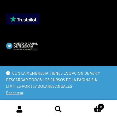
CON LA MEMBRESIA TIENES LA OPCION DE VER Y
DESCARGAR TODOS LOS CURSOS DE LA PAGINA SIN
© CURSOS DIGITALEX 2026
LIMITES POR 157 DOLARES ANUALES
TERMINOS Y CONDICIONES
Built with WooCommerce
.
Descartar
0
Buscar
Buscar