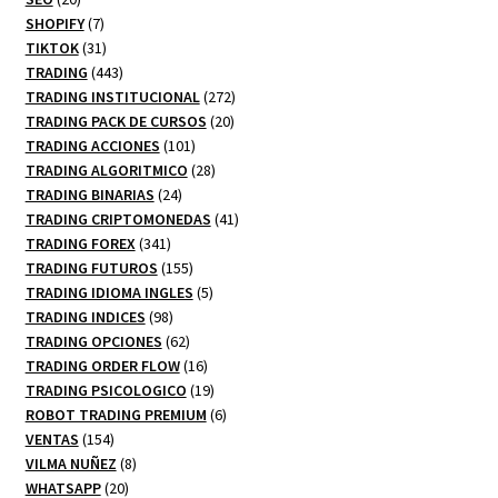
productos
7
SHOPIFY
7
productos
31
TIKTOK
31
productos
443
TRADING
443
productos
272
TRADING INSTITUCIONAL
272
20
productos
TRADING PACK DE CURSOS
20
101
productos
TRADING ACCIONES
101
productos
28
TRADING ALGORITMICO
28
24
productos
TRADING BINARIAS
24
productos
41
TRADING CRIPTOMONEDAS
41
341
productos
TRADING FOREX
341
productos
155
TRADING FUTUROS
155
productos
5
TRADING IDIOMA INGLES
5
98
productos
TRADING INDICES
98
productos
62
TRADING OPCIONES
62
productos
16
TRADING ORDER FLOW
16
productos
19
TRADING PSICOLOGICO
19
productos
6
ROBOT TRADING PREMIUM
6
154
productos
VENTAS
154
productos
8
VILMA NUÑEZ
8
20
productos
WHATSAPP
20