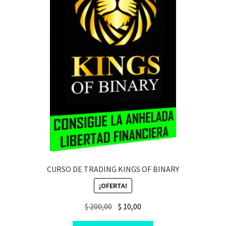
CURSO DE TRADING KINGS OF BINARY
¡OFERTA!
Original
Current
$
200,00
$
10,00
price
price