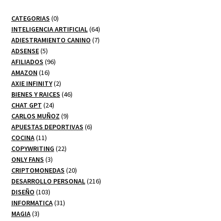
0
CATEGORIAS
0
productos
64
INTELIGENCIA ARTIFICIAL
64
7
productos
ADIESTRAMIENTO CANINO
7
5
productos
ADSENSE
5
productos
96
AFILIADOS
96
16
productos
AMAZON
16
productos
2
AXIE INFINITY
2
productos
46
BIENES Y RAICES
46
24
productos
CHAT GPT
24
productos
9
CARLOS MUÑOZ
9
productos
6
APUESTAS DEPORTIVAS
6
11
productos
COCINA
11
productos
22
COPYWRITING
22
3
productos
ONLY FANS
3
productos
20
CRIPTOMONEDAS
20
productos
216
DESARROLLO PERSONAL
216
103
productos
DISEÑO
103
productos
31
INFORMATICA
31
3
productos
MAGIA
3