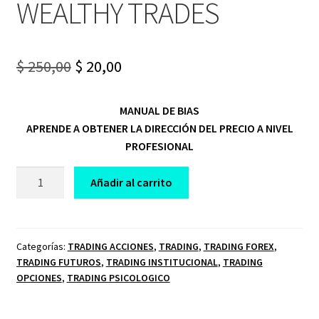
WEALTHY TRADES
Original
Current
$
250,00
$
20,00
price
price
MANUAL DE BIAS
was:
is:
APRENDE A OBTENER LA DIRECCIÓN DEL PRECIO A NIVEL
$ 250,00.
$ 20,00.
PROFESIONAL
CURSO
Añadir al carrito
DE
TRADING
MANUAL
DE
Categorías:
TRADING ACCIONES
,
TRADING
,
TRADING FOREX
,
TRADING FUTUROS
,
TRADING INSTITUCIONAL
,
TRADING
BIAS
OPCIONES
,
TRADING PSICOLOGICO
WEALTHY
TRADES
cantidad