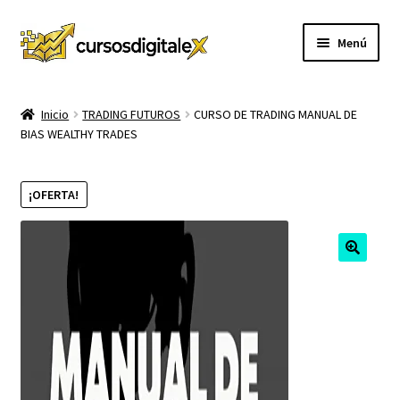
Ir
Ir
Menú
a
al
la
contenido
INICIO
navegación
Inicio
TRADING FUTUROS
CURSO DE TRADING MANUAL DE
BIAS WEALTHY TRADES
TIENDA
Expandi
CURSOS
¡OFERTA!
el
menú
MEMBRESIA
hijo
MI CUENTA
CARRITO
CONTACTO