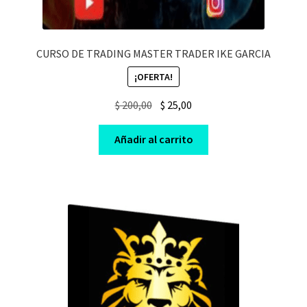
CURSO DE TRADING MASTER TRADER IKE GARCIA
¡OFERTA!
Original
Current
$
200,00
$
25,00
price
price
was:
is:
Añadir al carrito
$ 200,00.
$ 25,00.