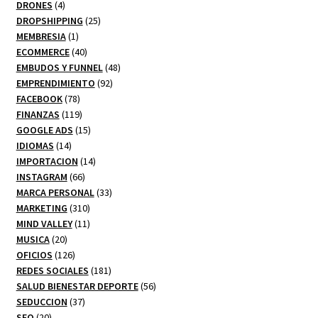
productos
4
DRONES
4
productos
25
DROPSHIPPING
25
1
productos
MEMBRESIA
1
producto
40
ECOMMERCE
40
productos
48
EMBUDOS Y FUNNEL
48
92
productos
EMPRENDIMIENTO
92
78
productos
FACEBOOK
78
productos
119
FINANZAS
119
productos
15
GOOGLE ADS
15
14
productos
IDIOMAS
14
productos
14
IMPORTACION
14
66
productos
INSTAGRAM
66
productos
33
MARCA PERSONAL
33
310
productos
MARKETING
310
productos
11
MIND VALLEY
11
20
productos
MUSICA
20
productos
126
OFICIOS
126
productos
181
REDES SOCIALES
181
productos
56
SALUD BIENESTAR DEPORTE
56
37
productos
SEDUCCION
37
20
productos
SEO
20