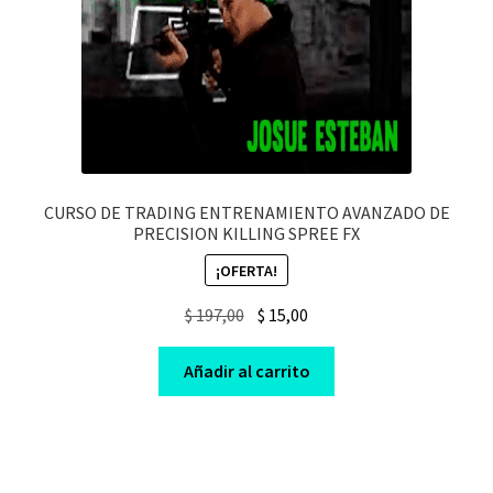
CURSO DE TRADING ENTRENAMIENTO AVANZADO DE
PRECISION KILLING SPREE FX
¡OFERTA!
Original
Current
$
197,00
$
15,00
price
price
was:
is:
Añadir al carrito
$ 197,00.
$ 15,00.