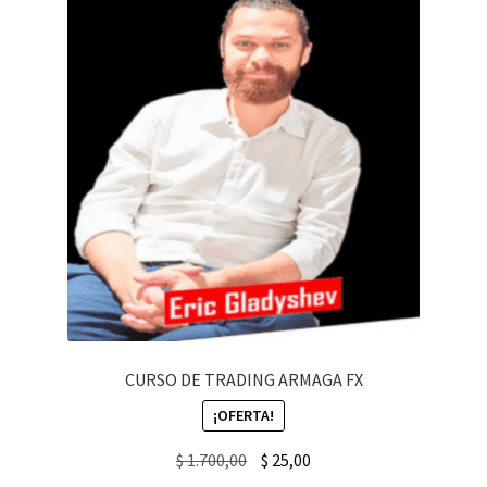
CURSO DE TRADING ARMAGA FX
¡OFERTA!
Original
Current
$
1.700,00
$
25,00
price
price