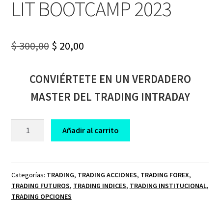
LIT BOOTCAMP 2023
Original
Current
$
300,00
$
20,00
price
price
CONVIÉRTETE EN UN VERDADERO
was:
is:
MASTER DEL TRADING INTRADAY
$ 300,00.
$ 20,00.
CURSO
Añadir al carrito
DE
TRADING
LEO
GIUZO
Categorías:
TRADING
,
TRADING ACCIONES
,
TRADING FOREX
,
TRADING FUTUROS
,
TRADING INDICES
,
TRADING INSTITUCIONAL
,
INTRDUCCION
TRADING OPCIONES
A
LIT