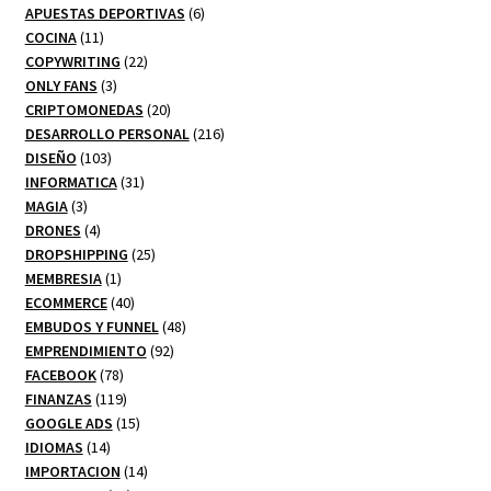
productos
6
APUESTAS DEPORTIVAS
6
11
productos
COCINA
11
productos
22
COPYWRITING
22
3
productos
ONLY FANS
3
productos
20
CRIPTOMONEDAS
20
productos
216
DESARROLLO PERSONAL
216
103
productos
DISEÑO
103
productos
31
INFORMATICA
31
3
productos
MAGIA
3
productos
4
DRONES
4
productos
25
DROPSHIPPING
25
1
productos
MEMBRESIA
1
producto
40
ECOMMERCE
40
productos
48
EMBUDOS Y FUNNEL
48
92
productos
EMPRENDIMIENTO
92
78
productos
FACEBOOK
78
productos
119
FINANZAS
119
productos
15
GOOGLE ADS
15
14
productos
IDIOMAS
14
productos
14
IMPORTACION
14