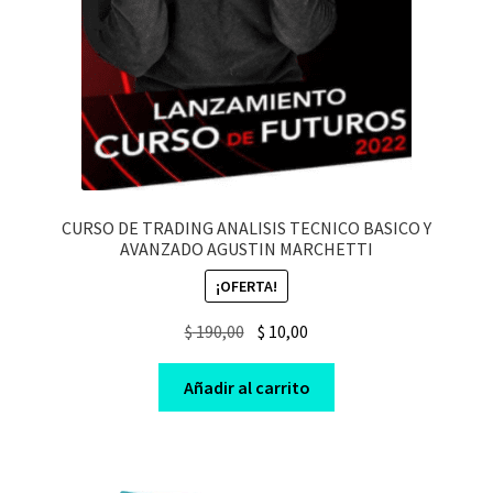
CURSO DE TRADING ANALISIS TECNICO BASICO Y
AVANZADO AGUSTIN MARCHETTI
¡OFERTA!
Original
Current
$
190,00
$
10,00
price
price
was:
is:
Añadir al carrito
$ 190,00.
$ 10,00.