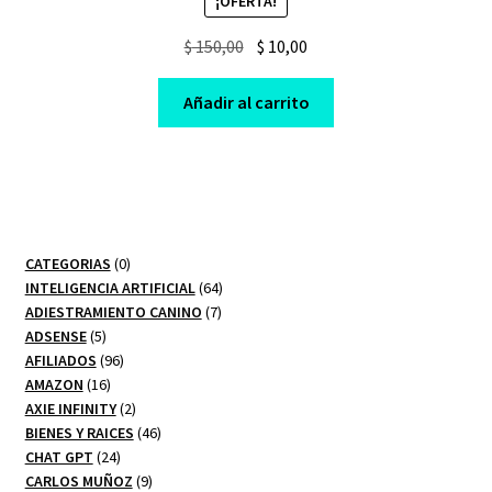
¡OFERTA!
Original
Current
$
150,00
$
10,00
price
price
was:
is:
Añadir al carrito
$ 150,00.
$ 10,00.
0
CATEGORIAS
0
productos
64
INTELIGENCIA ARTIFICIAL
64
7
productos
ADIESTRAMIENTO CANINO
7
5
productos
ADSENSE
5
productos
96
AFILIADOS
96
16
productos
AMAZON
16
productos
2
AXIE INFINITY
2
productos
46
BIENES Y RAICES
46
24
productos
CHAT GPT
24
productos
9
CARLOS MUÑOZ
9