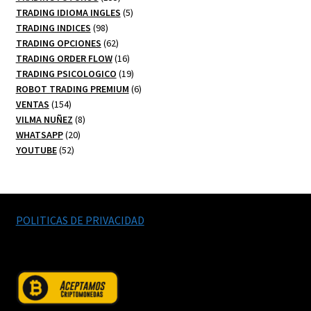
productos
5
TRADING IDIOMA INGLES
5
98
productos
TRADING INDICES
98
productos
62
TRADING OPCIONES
62
productos
16
TRADING ORDER FLOW
16
productos
19
TRADING PSICOLOGICO
19
productos
6
ROBOT TRADING PREMIUM
6
154
productos
VENTAS
154
productos
8
VILMA NUÑEZ
8
20
productos
WHATSAPP
20
52
productos
YOUTUBE
52
productos
POLITICAS DE PRIVACIDAD