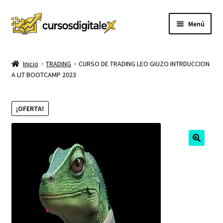
Ir
Ir
Menú
a
al
la
contenido
INICIO
navegación
Inicio
TRADING
CURSO DE TRADING LEO GIUZO INTRDUCCION
A LIT BOOTCAMP 2023
TIENDA
Expandi
CURSOS
¡OFERTA!
el
menú
MEMBRESIA
hijo
MI CUENTA
CARRITO
CONTACTO