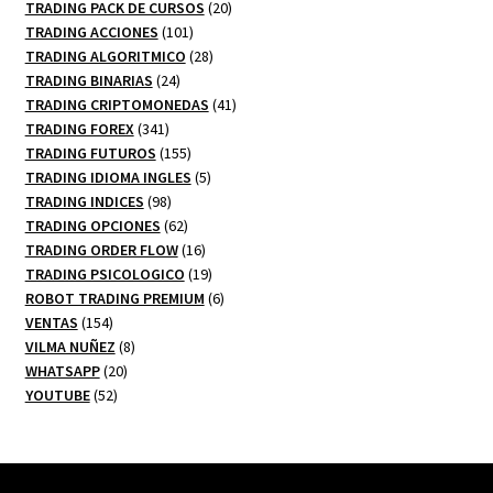
20
productos
TRADING PACK DE CURSOS
20
101
productos
TRADING ACCIONES
101
productos
28
TRADING ALGORITMICO
28
24
productos
TRADING BINARIAS
24
productos
41
TRADING CRIPTOMONEDAS
41
341
productos
TRADING FOREX
341
productos
155
TRADING FUTUROS
155
productos
5
TRADING IDIOMA INGLES
5
98
productos
TRADING INDICES
98
productos
62
TRADING OPCIONES
62
productos
16
TRADING ORDER FLOW
16
productos
19
TRADING PSICOLOGICO
19
productos
6
ROBOT TRADING PREMIUM
6
154
productos
VENTAS
154
productos
8
VILMA NUÑEZ
8
20
productos
WHATSAPP
20
52
productos
YOUTUBE
52
productos