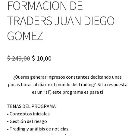
FORMACION DE
TRADERS JUAN DIEGO
GOMEZ
Original
Current
$
249,00
$
10,00
price
price
¿Queres generar ingresos constantes dedicando unas
was:
is:
pocas horas al día en el mundo del trading?. Si la respuesta
$ 249,00.
$ 10,00.
es un “si”, este programa es para ti
TEMAS DEL PROGRAMA:
• Conceptos iniciales
• Gestión del riesgo
• Trading y análisis de noticias