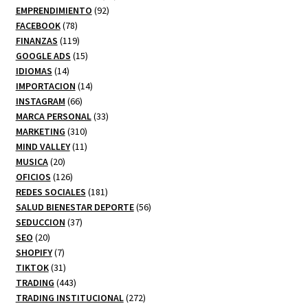
92
productos
EMPRENDIMIENTO
92
78
productos
FACEBOOK
78
productos
119
FINANZAS
119
productos
15
GOOGLE ADS
15
14
productos
IDIOMAS
14
productos
14
IMPORTACION
14
66
productos
INSTAGRAM
66
productos
33
MARCA PERSONAL
33
310
productos
MARKETING
310
productos
11
MIND VALLEY
11
20
productos
MUSICA
20
productos
126
OFICIOS
126
productos
181
REDES SOCIALES
181
productos
56
SALUD BIENESTAR DEPORTE
56
37
productos
SEDUCCION
37
20
productos
SEO
20
productos
7
SHOPIFY
7
productos
31
TIKTOK
31
productos
443
TRADING
443
productos
272
TRADING INSTITUCIONAL
272