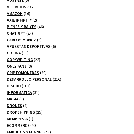
ADSENSE
5
productos
96
AFILIADOS
96
16
productos
AMAZON
16
productos
2
AXIE INFINITY
2
productos
46
BIENES Y RAICES
46
24
productos
CHAT GPT
24
productos
9
CARLOS MUÑOZ
9
productos
6
APUESTAS DEPORTIVAS
6
11
productos
COCINA
11
productos
22
COPYWRITING
22
3
productos
ONLY FANS
3
productos
20
CRIPTOMONEDAS
20
productos
216
DESARROLLO PERSONAL
216
103
productos
DISEÑO
103
productos
31
INFORMATICA
31
3
productos
MAGIA
3
productos
4
DRONES
4
productos
25
DROPSHIPPING
25
1
productos
MEMBRESIA
1
producto
40
ECOMMERCE
40
productos
48
EMBUDOS Y FUNNEL
48