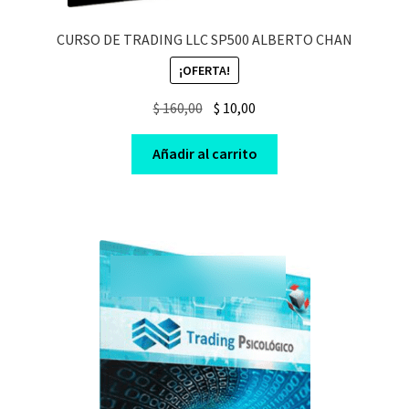
CURSO DE TRADING LLC SP500 ALBERTO CHAN
¡OFERTA!
Original
Current
$
160,00
$
10,00
price
price
was:
is:
Añadir al carrito
$ 160,00.
$ 10,00.