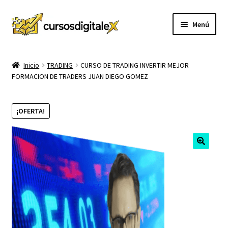
Ir
Ir
Menú
a
al
la
contenido
INICIO
navegación
Inicio
TRADING
CURSO DE TRADING INVERTIR MEJOR
FORMACION DE TRADERS JUAN DIEGO GOMEZ
TIENDA
Expandi
CURSOS
¡OFERTA!
el
menú
MEMBRESIA
hijo
MI CUENTA
CARRITO
CONTACTO