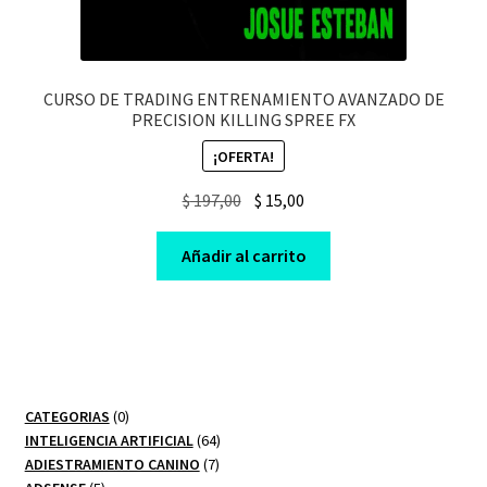
CURSO DE TRADING ENTRENAMIENTO AVANZADO DE
PRECISION KILLING SPREE FX
¡OFERTA!
Original
Current
$
197,00
$
15,00
price
price
was:
is:
Añadir al carrito
$ 197,00.
$ 15,00.
0
CATEGORIAS
0
productos
64
INTELIGENCIA ARTIFICIAL
64
7
productos
ADIESTRAMIENTO CANINO
7
5
productos