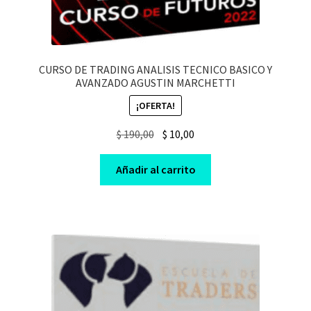
CURSO DE TRADING ANALISIS TECNICO BASICO Y
AVANZADO AGUSTIN MARCHETTI
¡OFERTA!
Original
Current
$
190,00
$
10,00
price
price
was:
is:
Añadir al carrito
$ 190,00.
$ 10,00.