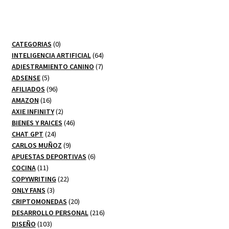
0
CATEGORIAS
0
productos
64
INTELIGENCIA ARTIFICIAL
64
7
productos
ADIESTRAMIENTO CANINO
7
5
productos
ADSENSE
5
productos
96
AFILIADOS
96
16
productos
AMAZON
16
productos
2
AXIE INFINITY
2
productos
46
BIENES Y RAICES
46
24
productos
CHAT GPT
24
productos
9
CARLOS MUÑOZ
9
productos
6
APUESTAS DEPORTIVAS
6
11
productos
COCINA
11
productos
22
COPYWRITING
22
3
productos
ONLY FANS
3
productos
20
CRIPTOMONEDAS
20
productos
216
DESARROLLO PERSONAL
216
103
productos
DISEÑO
103