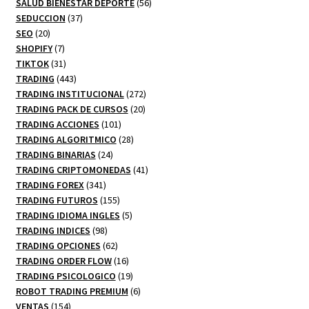
productos
56
SALUD BIENESTAR DEPORTE
56
37
productos
SEDUCCION
37
20
productos
SEO
20
productos
7
SHOPIFY
7
productos
31
TIKTOK
31
productos
443
TRADING
443
productos
272
TRADING INSTITUCIONAL
272
20
productos
TRADING PACK DE CURSOS
20
101
productos
TRADING ACCIONES
101
productos
28
TRADING ALGORITMICO
28
24
productos
TRADING BINARIAS
24
productos
41
TRADING CRIPTOMONEDAS
41
341
productos
TRADING FOREX
341
productos
155
TRADING FUTUROS
155
productos
5
TRADING IDIOMA INGLES
5
98
productos
TRADING INDICES
98
productos
62
TRADING OPCIONES
62
productos
16
TRADING ORDER FLOW
16
productos
19
TRADING PSICOLOGICO
19
productos
6
ROBOT TRADING PREMIUM
6
154
productos
VENTAS
154