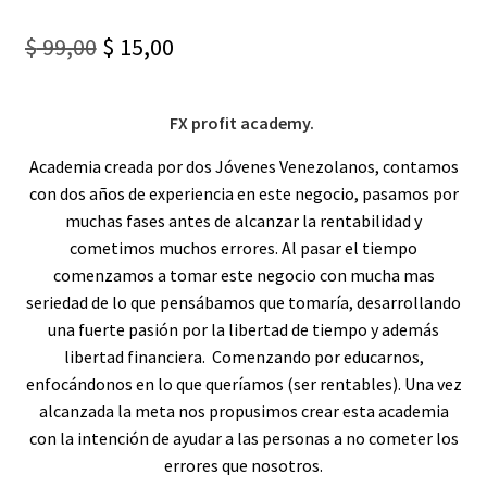
Original
Current
$
99,00
$
15,00
price
price
was:
is:
FX profit academy.
$ 99,00.
$ 15,00.
Academia creada por dos Jóvenes Venezolanos, contamos
con dos años de experiencia en este negocio, pasamos por
muchas fases antes de alcanzar la rentabilidad y
cometimos muchos errores. Al pasar el tiempo
comenzamos a tomar este negocio con mucha mas
seriedad de lo que pensábamos que tomaría, desarrollando
una fuerte pasión por la libertad de tiempo y además
libertad financiera. Comenzando por educarnos,
enfocándonos en lo que queríamos (ser rentables). Una vez
alcanzada la meta nos propusimos crear esta academia
con la intención de ayudar a las personas a no cometer los
errores que nosotros.