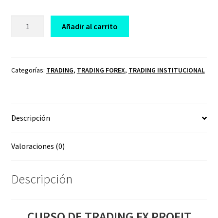
CURSO
Añadir al carrito
DE
TRADING
FX
PROFIT
Categorías:
TRADING
,
TRADING FOREX
,
TRADING INSTITUCIONAL
ACADEMY
cantidad
Descripción
Valoraciones (0)
Descripción
CURSO DE TRADING FX PROFIT