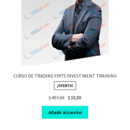
CURSO DE TRADING FIRTS INVESTIMENT TRAINING
¡OFERTA!
Original
Current
$
497,00
$
10,00
price
price
was:
is:
Añadir al carrito
$ 497,00.
$ 10,00.