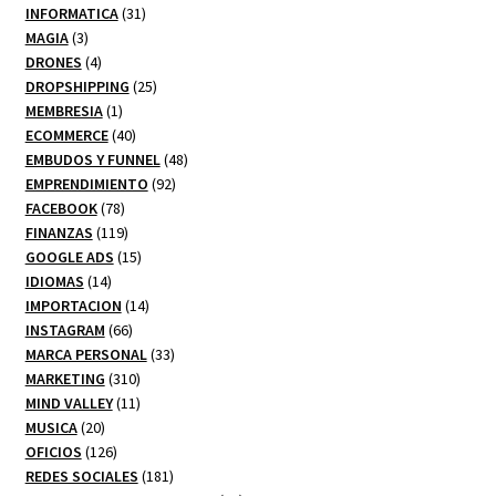
productos
31
INFORMATICA
31
3
productos
MAGIA
3
productos
4
DRONES
4
productos
25
DROPSHIPPING
25
1
productos
MEMBRESIA
1
producto
40
ECOMMERCE
40
productos
48
EMBUDOS Y FUNNEL
48
92
productos
EMPRENDIMIENTO
92
78
productos
FACEBOOK
78
productos
119
FINANZAS
119
productos
15
GOOGLE ADS
15
14
productos
IDIOMAS
14
productos
14
IMPORTACION
14
66
productos
INSTAGRAM
66
productos
33
MARCA PERSONAL
33
310
productos
MARKETING
310
productos
11
MIND VALLEY
11
20
productos
MUSICA
20
productos
126
OFICIOS
126
productos
181
REDES SOCIALES
181