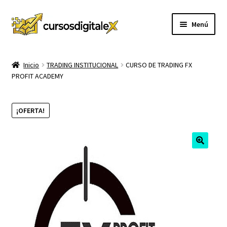
Ir
Ir
Menú
a
al
la
contenido
INICIO
navegación
Inicio
TRADING INSTITUCIONAL
CURSO DE TRADING FX
PROFIT ACADEMY
TIENDA
Expandi
CURSOS
¡OFERTA!
el
menú
MEMBRESIA
hijo
MI CUENTA
CARRITO
CONTACTO