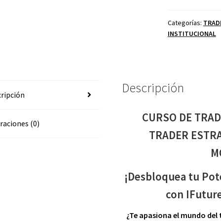
DE
FUTUROS
Categorías:
TRAD
INSTITUCIONAL
I
FUTURE
TRADER
ESTRATEGIA
ELITE
Descripción
ripción
Y
PRO
CURSO DE TRAD
VAMSI
raciones (0)
MONTEALEGRE
TRADER ESTRA
cantidad
M
¡Desbloquea tu Pote
con IFutu
¿Te apasiona el mundo del 