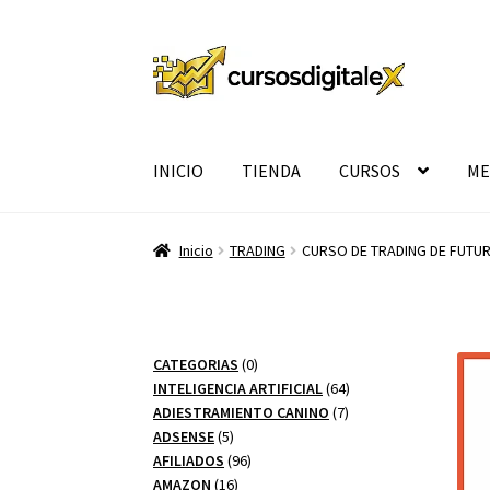
Ir
Ir
a
al
la
contenido
navegación
INICIO
TIENDA
CURSOS
ME
Inicio
TRADING
CURSO DE TRADING DE FUTUR
0
CATEGORIAS
0
productos
64
INTELIGENCIA ARTIFICIAL
64
7
productos
ADIESTRAMIENTO CANINO
7
5
productos
ADSENSE
5
productos
96
AFILIADOS
96
16
productos
AMAZON
16