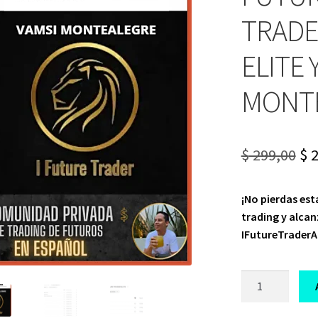
TRADE
ELITE 
MONT
Or
$
299,00
$
2
pr
¡No pierdas es
wa
trading y alcan
$ 2
IFutureTrader
CURSO
DE
TRADING