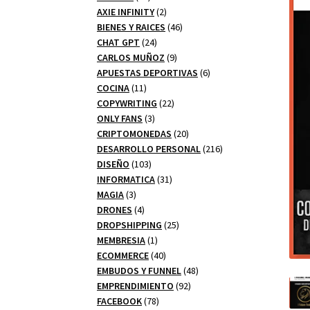
productos
2
AXIE INFINITY
2
productos
46
BIENES Y RAICES
46
24
productos
CHAT GPT
24
productos
9
CARLOS MUÑOZ
9
productos
6
APUESTAS DEPORTIVAS
6
11
productos
COCINA
11
productos
22
COPYWRITING
22
3
productos
ONLY FANS
3
productos
20
CRIPTOMONEDAS
20
productos
216
DESARROLLO PERSONAL
216
103
productos
DISEÑO
103
productos
31
INFORMATICA
31
3
productos
MAGIA
3
productos
4
DRONES
4
productos
25
DROPSHIPPING
25
1
productos
MEMBRESIA
1
producto
40
ECOMMERCE
40
productos
48
EMBUDOS Y FUNNEL
48
92
productos
EMPRENDIMIENTO
92
78
productos
FACEBOOK
78