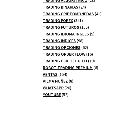
TRADING ALGORITMICO
28
24
productos
TRADING BINARIAS
24
productos
41
TRADING CRIPTOMONEDAS
41
341
productos
TRADING FOREX
341
productos
155
TRADING FUTUROS
155
productos
5
TRADING IDIOMA INGLES
5
98
productos
TRADING INDICES
98
productos
62
TRADING OPCIONES
62
productos
16
TRADING ORDER FLOW
16
productos
19
TRADING PSICOLOGICO
19
productos
6
ROBOT TRADING PREMIUM
6
154
productos
VENTAS
154
productos
8
VILMA NUÑEZ
8
20
productos
WHATSAPP
20
52
productos
YOUTUBE
52
productos