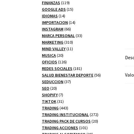
productos
119
FINANZAS
119
productos
15
GOOGLE ADS
15
14
productos
IDIOMAS
14
productos
14
IMPORTACION
14
66
productos
INSTAGRAM
66
productos
33
MARCA PERSONAL
33
310
productos
MARKETING
310
productos
11
MIND VALLEY
11
20
productos
MUSICA
20
Desc
productos
126
OFICIOS
126
productos
181
REDES SOCIALES
181
Valo
productos
56
SALUD BIENESTAR DEPORTE
56
37
productos
SEDUCCION
37
20
productos
SEO
20
productos
7
SHOPIFY
7
productos
31
TIKTOK
31
productos
443
TRADING
443
productos
272
TRADING INSTITUCIONAL
272
20
productos
TRADING PACK DE CURSOS
20
101
productos
TRADING ACCIONES
101
productos
28