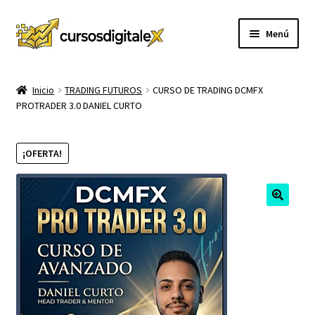
Ir
Ir
Menú
a
al
la
contenido
INICIO
navegación
Inicio
TRADING FUTUROS
CURSO DE TRADING DCMFX
PROTRADER 3.0 DANIEL CURTO
TIENDA
Expandi
CURSOS
¡OFERTA!
el
menú
MEMBRESIA
hijo
MI CUENTA
CARRITO
CONTACTO