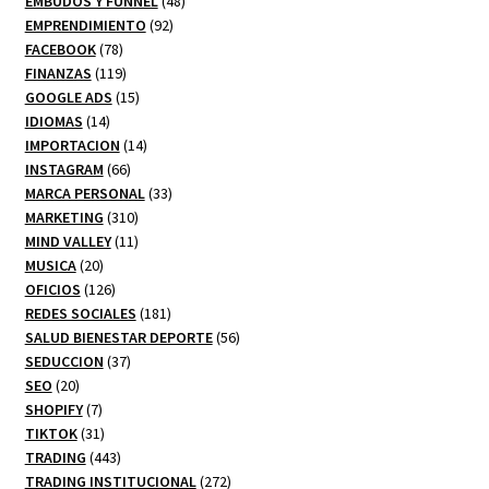
productos
48
EMBUDOS Y FUNNEL
48
92
productos
EMPRENDIMIENTO
92
78
productos
FACEBOOK
78
productos
119
FINANZAS
119
productos
15
GOOGLE ADS
15
14
productos
IDIOMAS
14
productos
14
IMPORTACION
14
66
productos
INSTAGRAM
66
productos
33
MARCA PERSONAL
33
310
productos
MARKETING
310
productos
11
MIND VALLEY
11
20
productos
MUSICA
20
productos
126
OFICIOS
126
productos
181
REDES SOCIALES
181
productos
56
SALUD BIENESTAR DEPORTE
56
37
productos
SEDUCCION
37
20
productos
SEO
20
productos
7
SHOPIFY
7
productos
31
TIKTOK
31
productos
443
TRADING
443
productos
272
TRADING INSTITUCIONAL
272