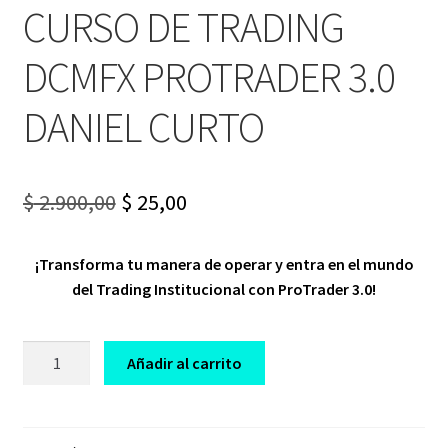
CURSO DE TRADING
DCMFX PROTRADER 3.0
DANIEL CURTO
Original
Current
$
2.900,00
$
25,00
price
price
¡Transforma tu manera de operar y entra en el mundo
was:
is:
del Trading Institucional con ProTrader 3.0!
$ 2.900,00.
$ 25,00.
CURSO
Añadir al carrito
DE
TRADING
DCMFX