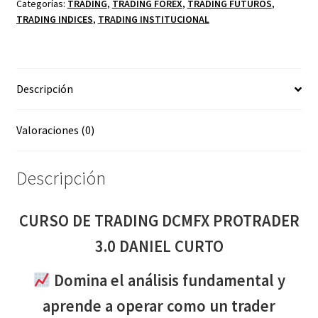
PROTRADER
Categorías:
TRADING
,
TRADING FOREX
,
TRADING FUTUROS
,
TRADING INDICES
,
TRADING INSTITUCIONAL
3.0
DANIEL
CURTO
cantidad
Descripción
Valoraciones (0)
Descripción
CURSO DE TRADING DCMFX PROTRADER
3.0 DANIEL CURTO
Domina el análisis fundamental y
aprende a operar como un trader