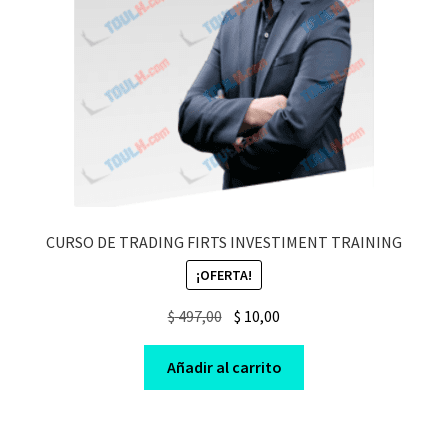
CURSO DE TRADING FIRTS INVESTIMENT TRAINING
¡OFERTA!
Original
Current
$
497,00
$
10,00
price
price
was:
is:
Añadir al carrito
$ 497,00.
$ 10,00.