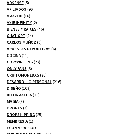
5
productos
ADSENSE
5
productos
96
AFILIADOS
96
16
productos
AMAZON
16
productos
2
AXIE INFINITY
2
productos
46
BIENES Y RAICES
46
24
productos
CHAT GPT
24
productos
9
CARLOS MUÑOZ
9
productos
6
APUESTAS DEPORTIVAS
6
11
productos
COCINA
11
productos
22
COPYWRITING
22
3
productos
ONLY FANS
3
productos
20
CRIPTOMONEDAS
20
productos
216
DESARROLLO PERSONAL
216
103
productos
DISEÑO
103
productos
31
INFORMATICA
31
3
productos
MAGIA
3
productos
4
DRONES
4
productos
25
DROPSHIPPING
25
1
productos
MEMBRESIA
1
producto
40
ECOMMERCE
40