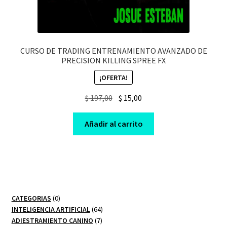
CURSO DE TRADING ENTRENAMIENTO AVANZADO DE
PRECISION KILLING SPREE FX
¡OFERTA!
Original
Current
$
197,00
$
15,00
price
price
was:
is:
Añadir al carrito
$ 197,00.
$ 15,00.
0
CATEGORIAS
0
productos
64
INTELIGENCIA ARTIFICIAL
64
7
productos
ADIESTRAMIENTO CANINO
7