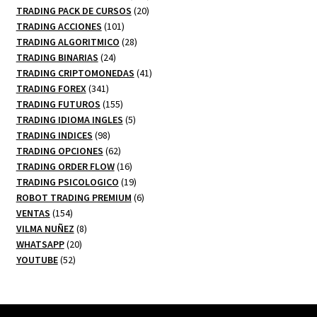
20
productos
TRADING PACK DE CURSOS
20
101
productos
TRADING ACCIONES
101
productos
28
TRADING ALGORITMICO
28
24
productos
TRADING BINARIAS
24
productos
41
TRADING CRIPTOMONEDAS
41
341
productos
TRADING FOREX
341
productos
155
TRADING FUTUROS
155
productos
5
TRADING IDIOMA INGLES
5
98
productos
TRADING INDICES
98
productos
62
TRADING OPCIONES
62
productos
16
TRADING ORDER FLOW
16
productos
19
TRADING PSICOLOGICO
19
productos
6
ROBOT TRADING PREMIUM
6
154
productos
VENTAS
154
productos
8
VILMA NUÑEZ
8
20
productos
WHATSAPP
20
52
productos
YOUTUBE
52
productos