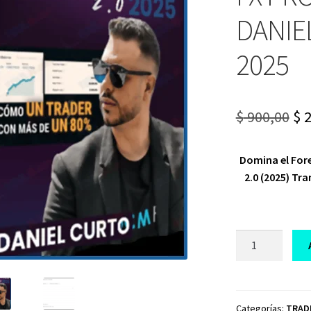
DANIE
2025
Or
$
900,00
$
2
pr
Domina el For
wa
2.0 (2025)
Tra
$ 9
CURSO
DE
TRADING
DCM
FX
Categorías:
TRAD