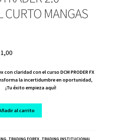
L CURTO MANGAS
iginal
Current
1,00
ice
price
ex con claridad con el curso DCM PRODER FX
s:
is:
nsforma la incertidumbre en oportunidad,
00,00.
$ 21,00.
¡Tu éxito empieza aquí!
Añadir al carrito
ING
,
TRADING FOREX
,
TRADING INSTITUCIONAL