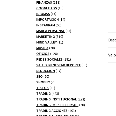
productos
119
FINANZAS
119
productos
15
GOOGLE ADS
15
14
productos
IDIOMAS
14
productos
14
IMPORTACION
14
66
productos
INSTAGRAM
66
productos
33
MARCA PERSONAL
33
310
productos
MARKETING
310
Desc
productos
11
MIND VALLEY
11
20
productos
MUSICA
20
productos
126
OFICIOS
126
Valo
productos
181
REDES SOCIALES
181
productos
56
SALUD BIENESTAR DEPORTE
56
37
productos
SEDUCCION
37
20
productos
SEO
20
productos
7
SHOPIFY
7
productos
31
TIKTOK
31
productos
443
TRADING
443
productos
272
TRADING INSTITUCIONAL
272
20
productos
TRADING PACK DE CURSOS
20
101
productos
TRADING ACCIONES
101
productos
28