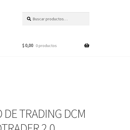
Buscar
Buscar
por:
$
0,00
0 productos
 DE TRADING DCM
OTRADER 2.0