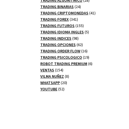
TRADING ALGORITMICO
28
24
productos
TRADING BINARIAS
24
productos
41
TRADING CRIPTOMONEDAS
41
341
productos
TRADING FOREX
341
productos
155
TRADING FUTUROS
155
productos
5
TRADING IDIOMA INGLES
5
98
productos
TRADING INDICES
98
productos
62
TRADING OPCIONES
62
productos
16
TRADING ORDER FLOW
16
productos
19
TRADING PSICOLOGICO
19
productos
6
ROBOT TRADING PREMIUM
6
154
productos
VENTAS
154
productos
8
VILMA NUÑEZ
8
20
productos
WHATSAPP
20
52
productos
YOUTUBE
52
productos