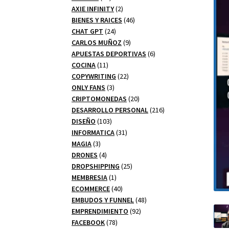
productos
2
AXIE INFINITY
2
productos
46
BIENES Y RAICES
46
24
productos
CHAT GPT
24
productos
9
CARLOS MUÑOZ
9
productos
6
APUESTAS DEPORTIVAS
6
11
productos
COCINA
11
productos
22
COPYWRITING
22
3
productos
ONLY FANS
3
productos
20
CRIPTOMONEDAS
20
productos
216
DESARROLLO PERSONAL
216
103
productos
DISEÑO
103
productos
31
INFORMATICA
31
3
productos
MAGIA
3
productos
4
DRONES
4
productos
25
DROPSHIPPING
25
1
productos
MEMBRESIA
1
producto
40
ECOMMERCE
40
productos
48
EMBUDOS Y FUNNEL
48
92
productos
EMPRENDIMIENTO
92
78
productos
FACEBOOK
78