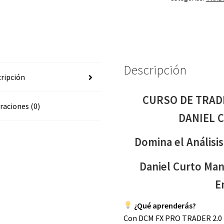
PROTRADER
2.0
DANIEL
CURTO
MANGAS
Descripción
2025
ripción
cantidad
CURSO DE TRAD
raciones (0)
DANIEL 
Domina el Anális
Daniel Curto Ma
E
¿Qué aprenderás?
Con DCM FX PRO TRADER 2.0 (