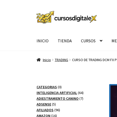
Ir
Ir
a
al
la
contenido
navegación
INICIO
TIENDA
CURSOS
ME
Inicio
TRADING
CURSO DE TRADING DCM FX 
0
CATEGORIAS
0
productos
64
INTELIGENCIA ARTIFICIAL
64
7
productos
ADIESTRAMIENTO CANINO
7
5
productos
ADSENSE
5
productos
96
AFILIADOS
96
16
productos
AMAZON
16