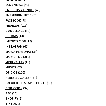
producto
40
ECOMMERCE
40
productos
48
EMBUDOS Y FUNNEL
48
92
productos
EMPRENDIMIENTO
92
78
productos
FACEBOOK
78
productos
119
FINANZAS
119
productos
15
GOOGLE ADS
15
14
productos
IDIOMAS
14
productos
14
IMPORTACION
14
66
productos
INSTAGRAM
66
productos
33
MARCA PERSONAL
33
310
productos
MARKETING
310
productos
11
MIND VALLEY
11
20
productos
MUSICA
20
productos
126
OFICIOS
126
productos
181
REDES SOCIALES
181
productos
56
SALUD BIENESTAR DEPORTE
56
37
productos
SEDUCCION
37
20
productos
SEO
20
productos
7
SHOPIFY
7
productos
31
TIKTOK
31