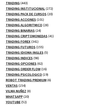
productos
443
TRADING
443
productos
272
TRADING INSTITUCIONAL
272
20
productos
TRADING PACK DE CURSOS
20
101
productos
TRADING ACCIONES
101
productos
28
TRADING ALGORITMICO
28
24
productos
TRADING BINARIAS
24
productos
41
TRADING CRIPTOMONEDAS
41
341
productos
TRADING FOREX
341
productos
155
TRADING FUTUROS
155
productos
5
TRADING IDIOMA INGLES
5
98
productos
TRADING INDICES
98
productos
62
TRADING OPCIONES
62
productos
16
TRADING ORDER FLOW
16
productos
19
TRADING PSICOLOGICO
19
productos
6
ROBOT TRADING PREMIUM
6
154
productos
VENTAS
154
productos
8
VILMA NUÑEZ
8
20
productos
WHATSAPP
20
52
productos
YOUTUBE
52
productos