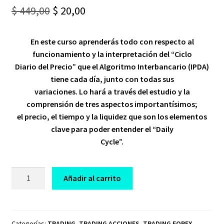
Original
Current
$
449,00
$
20,00
price
price
En este curso aprenderás todo con respecto al
was:
is:
funcionamiento y la interpretación del “Ciclo
$ 449,00.
$ 20,00.
Diario del Precio” que el Algoritmo Interbancario (IPDA)
tiene cada día, junto con todas sus
variaciones. Lo hará a través del estudio y la
comprensión de tres aspectos importantísimos;
el precio, el tiempo y la liquidez que son los elementos
clave para poder entender el “Daily
Cycle”.
CURSO
Añadir al carrito
DE
TRADING
DAILY
CYCLE
Categorías:
TRADING
,
TRADING ACCIONES
,
TRADING FOREX
,