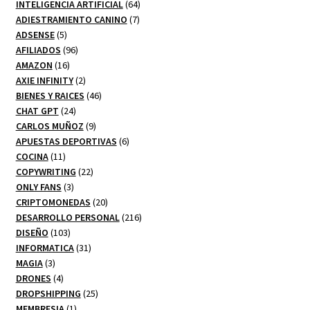
productos
64
INTELIGENCIA ARTIFICIAL
64
7
productos
ADIESTRAMIENTO CANINO
7
5
productos
ADSENSE
5
productos
96
AFILIADOS
96
16
productos
AMAZON
16
productos
2
AXIE INFINITY
2
productos
46
BIENES Y RAICES
46
24
productos
CHAT GPT
24
productos
9
CARLOS MUÑOZ
9
productos
6
APUESTAS DEPORTIVAS
6
11
productos
COCINA
11
productos
22
COPYWRITING
22
3
productos
ONLY FANS
3
productos
20
CRIPTOMONEDAS
20
productos
216
DESARROLLO PERSONAL
216
103
productos
DISEÑO
103
productos
31
INFORMATICA
31
3
productos
MAGIA
3
productos
4
DRONES
4
productos
25
DROPSHIPPING
25
1
productos
MEMBRESIA
1