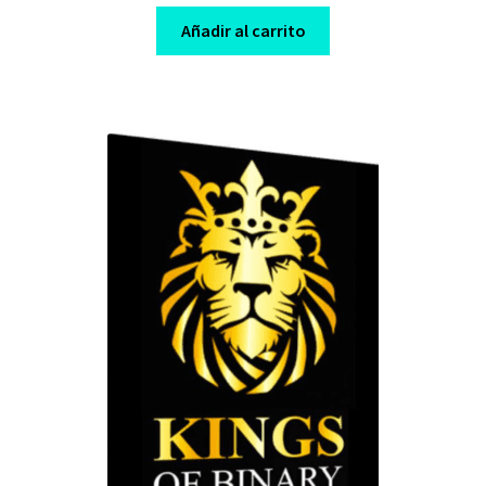
price
price
was:
is:
Añadir al carrito
$ 230,00.
$ 10,00.