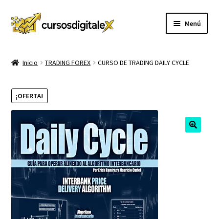
Ir
Ir
Menú
a
al
la
contenido
INICIO
navegación
Inicio
TRADING FOREX
CURSO DE TRADING DAILY CYCLE
TIENDA
¡OFERTA!
Expandi
CURSOS
el
menú
MEMBRESIA
hijo
MI CUENTA
CARRITO
CONTACTO