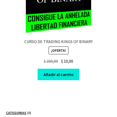
CURSO DE TRADING KINGS OF BINARY
¡OFERTA!
Original
Current
$
200,00
$
10,00
price
price
was:
is:
Añadir al carrito
$ 200,00.
$ 10,00.
0
CATEGORIAS
0