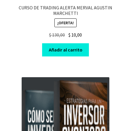
CURSO DE TRADING ALERTA MERVAL AGUSTIN
MARCHETTI
¡OFERTA!
Original
Current
$
130,00
$
10,00
price
price
was:
is:
Añadir al carrito
$ 130,00.
$ 10,00.