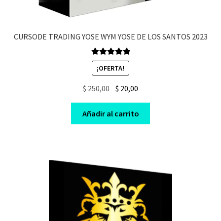
CURSODE TRADING YOSE WYM YOSE DE LOS SANTOS 2023
Valorado en
¡OFERTA!
5.00
de 5
Original
Current
$
250,00
$
20,00
price
price
was:
is:
Añadir al carrito
$ 250,00.
$ 20,00.