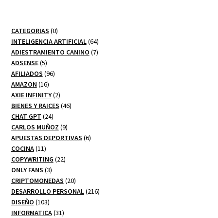
0
CATEGORIAS
0
productos
64
INTELIGENCIA ARTIFICIAL
64
7
productos
ADIESTRAMIENTO CANINO
7
5
productos
ADSENSE
5
productos
96
AFILIADOS
96
16
productos
AMAZON
16
productos
2
AXIE INFINITY
2
productos
46
BIENES Y RAICES
46
24
productos
CHAT GPT
24
productos
9
CARLOS MUÑOZ
9
productos
6
APUESTAS DEPORTIVAS
6
11
productos
COCINA
11
productos
22
COPYWRITING
22
3
productos
ONLY FANS
3
productos
20
CRIPTOMONEDAS
20
productos
216
DESARROLLO PERSONAL
216
103
productos
DISEÑO
103
productos
31
INFORMATICA
31