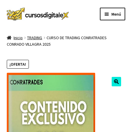
Ir
Ir
Menú
a
al
la
contenido
INICIO
navegación
Inicio
TRADING
CURSO DE TRADING CONRATRADES
CONRADO VILLAGRA 2025
TIENDA
Expandi
CURSOS
¡OFERTA!
el
menú
MEMBRESIA
hijo
MI CUENTA
CARRITO
CONTACTO