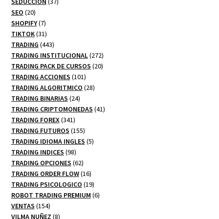
37
productos
SEDUCCION
37
20
productos
SEO
20
productos
7
SHOPIFY
7
productos
31
TIKTOK
31
productos
443
TRADING
443
productos
272
TRADING INSTITUCIONAL
272
20
productos
TRADING PACK DE CURSOS
20
101
productos
TRADING ACCIONES
101
productos
28
TRADING ALGORITMICO
28
24
productos
TRADING BINARIAS
24
productos
41
TRADING CRIPTOMONEDAS
41
341
productos
TRADING FOREX
341
productos
155
TRADING FUTUROS
155
productos
5
TRADING IDIOMA INGLES
5
98
productos
TRADING INDICES
98
productos
62
TRADING OPCIONES
62
productos
16
TRADING ORDER FLOW
16
productos
19
TRADING PSICOLOGICO
19
productos
6
ROBOT TRADING PREMIUM
6
154
productos
VENTAS
154
productos
8
VILMA NUÑEZ
8