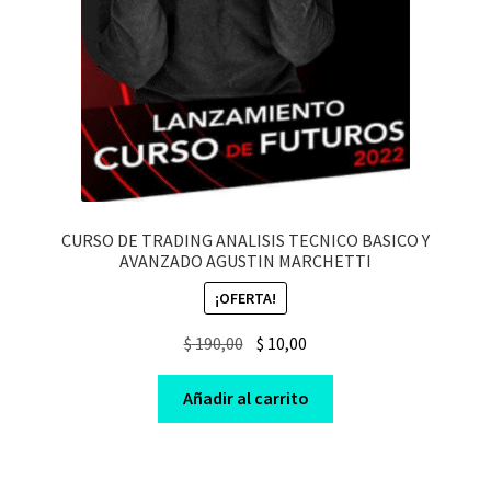
CURSO DE TRADING ANALISIS TECNICO BASICO Y
AVANZADO AGUSTIN MARCHETTI
¡OFERTA!
Original
Current
$
190,00
$
10,00
price
price
was:
is:
Añadir al carrito
$ 190,00.
$ 10,00.