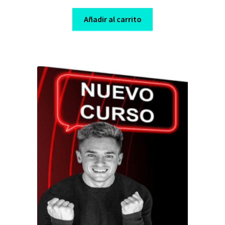
price
price
was:
is:
Añadir al carrito
$ 200,00.
$ 10,00.