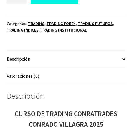
DE
TRADING
CONRATRADES
CONRADO
Categorías:
TRADING
,
TRADING FOREX
,
TRADING FUTUROS
,
TRADING INDICES
,
TRADING INSTITUCIONAL
VILLAGRA
2025
cantidad
Descripción
Valoraciones (0)
Descripción
CURSO DE TRADING CONRATRADES
CONRADO VILLAGRA 2025