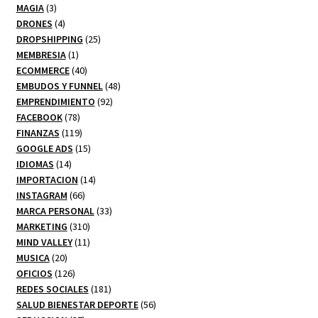
3
productos
MAGIA
3
productos
4
DRONES
4
productos
25
DROPSHIPPING
25
1
productos
MEMBRESIA
1
producto
40
ECOMMERCE
40
productos
48
EMBUDOS Y FUNNEL
48
92
productos
EMPRENDIMIENTO
92
78
productos
FACEBOOK
78
productos
119
FINANZAS
119
productos
15
GOOGLE ADS
15
14
productos
IDIOMAS
14
productos
14
IMPORTACION
14
66
productos
INSTAGRAM
66
productos
33
MARCA PERSONAL
33
310
productos
MARKETING
310
productos
11
MIND VALLEY
11
20
productos
MUSICA
20
productos
126
OFICIOS
126
productos
181
REDES SOCIALES
181
productos
56
SALUD BIENESTAR DEPORTE
56