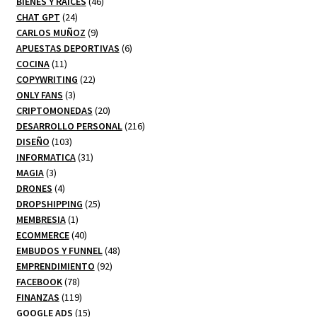
productos
46
BIENES Y RAICES
46
24
productos
CHAT GPT
24
productos
9
CARLOS MUÑOZ
9
productos
6
APUESTAS DEPORTIVAS
6
11
productos
COCINA
11
productos
22
COPYWRITING
22
3
productos
ONLY FANS
3
productos
20
CRIPTOMONEDAS
20
productos
216
DESARROLLO PERSONAL
216
103
productos
DISEÑO
103
productos
31
INFORMATICA
31
3
productos
MAGIA
3
productos
4
DRONES
4
productos
25
DROPSHIPPING
25
1
productos
MEMBRESIA
1
producto
40
ECOMMERCE
40
productos
48
EMBUDOS Y FUNNEL
48
92
productos
EMPRENDIMIENTO
92
78
productos
FACEBOOK
78
productos
119
FINANZAS
119
productos
15
GOOGLE ADS
15