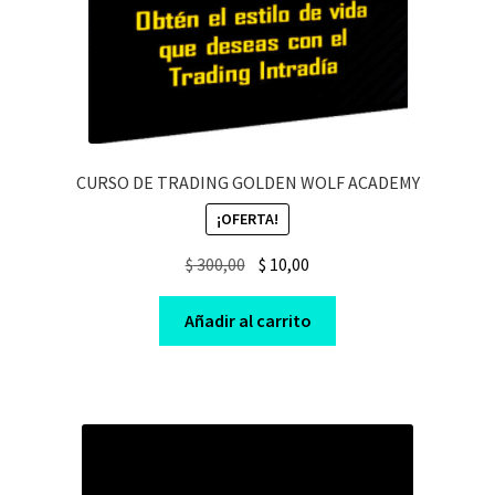
CURSO DE TRADING GOLDEN WOLF ACADEMY
¡OFERTA!
Original
Current
$
300,00
$
10,00
price
price
was:
is:
Añadir al carrito
$ 300,00.
$ 10,00.