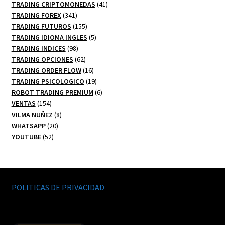
productos
41
TRADING CRIPTOMONEDAS
41
341
productos
TRADING FOREX
341
productos
155
TRADING FUTUROS
155
productos
5
TRADING IDIOMA INGLES
5
98
productos
TRADING INDICES
98
productos
62
TRADING OPCIONES
62
productos
16
TRADING ORDER FLOW
16
productos
19
TRADING PSICOLOGICO
19
productos
6
ROBOT TRADING PREMIUM
6
154
productos
VENTAS
154
productos
8
VILMA NUÑEZ
8
20
productos
WHATSAPP
20
52
productos
YOUTUBE
52
productos
POLITICAS DE PRIVACIDAD