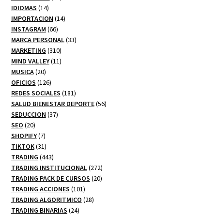
14
productos
IDIOMAS
14
productos
14
IMPORTACION
14
66
productos
INSTAGRAM
66
productos
33
MARCA PERSONAL
33
310
productos
MARKETING
310
productos
11
MIND VALLEY
11
20
productos
MUSICA
20
productos
126
OFICIOS
126
productos
181
REDES SOCIALES
181
productos
56
SALUD BIENESTAR DEPORTE
56
37
productos
SEDUCCION
37
20
productos
SEO
20
productos
7
SHOPIFY
7
productos
31
TIKTOK
31
productos
443
TRADING
443
productos
272
TRADING INSTITUCIONAL
272
20
productos
TRADING PACK DE CURSOS
20
101
productos
TRADING ACCIONES
101
productos
28
TRADING ALGORITMICO
28
24
productos
TRADING BINARIAS
24