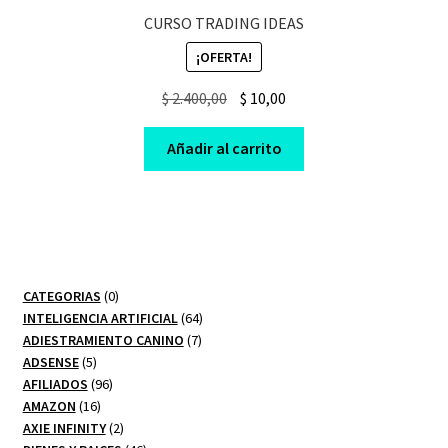
CURSO TRADING IDEAS
¡OFERTA!
Original
Current
$
2.400,00
$
10,00
price
price
was:
is:
Añadir al carrito
$ 2.400,00.
$ 10,00.
0
CATEGORIAS
0
productos
64
INTELIGENCIA ARTIFICIAL
64
7
productos
ADIESTRAMIENTO CANINO
7
5
productos
ADSENSE
5
productos
96
AFILIADOS
96
16
productos
AMAZON
16
productos
2
AXIE INFINITY
2