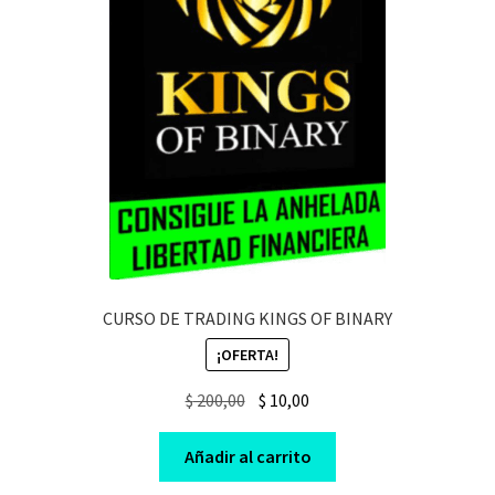
CURSO DE TRADING KINGS OF BINARY
¡OFERTA!
Original
Current
$
200,00
$
10,00
price
price
was:
is:
Añadir al carrito
$ 200,00.
$ 10,00.