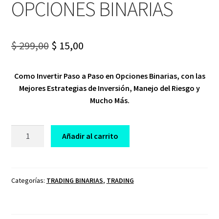
OPCIONES BINARIAS
Original
Current
$
299,00
$
15,00
price
price
Como Invertir Paso a Paso en Opciones Binarias, con las
was:
is:
Mejores Estrategias de Inversión, Manejo del Riesgo y
$ 299,00.
$ 15,00.
Mucho Más.
CURSO
Añadir al carrito
DE
TRADING
BUSINESS
BOY
Categorías:
TRADING BINARIAS
,
TRADING
OPCIONES
BINARIAS
cantidad