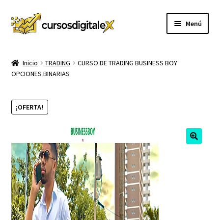
Ir
Ir
Menú
a
al
la
contenido
INICIO
navegación
Inicio
TRADING
CURSO DE TRADING BUSINESS BOY
OPCIONES BINARIAS
TIENDA
Expandi
CURSOS
¡OFERTA!
el
menú
MEMBRESIA
hijo
MI CUENTA
CARRITO
CONTACTO